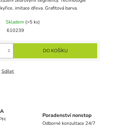
yztužení žebrovými segmenty. Technologie
yřice, imitace dřeva. Grafitová barva.
Skladem
(>5 ks)
610239
DO KOŠÍKU
Sdílet
MA
Poradenství nonstop
DPH
Odborné konzultace 24/7