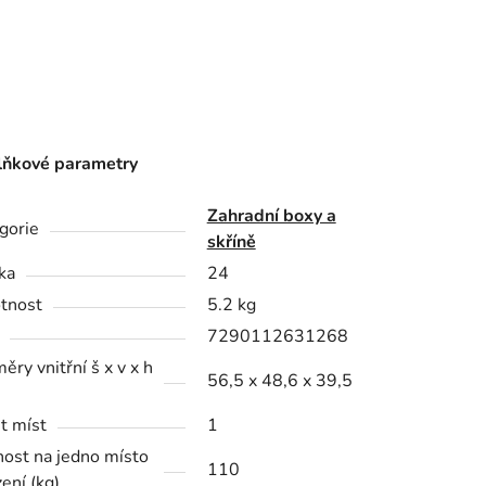
ňkové parametry
Zahradní boxy a
gorie
skříně
ka
24
tnost
5.2 kg
7290112631268
ěry vnitřní š x v x h
56,5 x 48,6 x 39,5
t míst
1
ost na jedno místo
110
ení (kg)