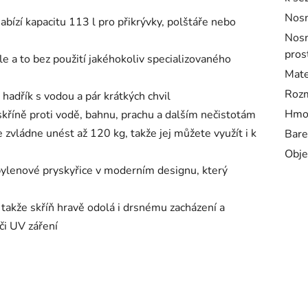
Nosn
bízí kapacitu 113 l pro přikrývky, polštáře nebo
Nosn
pros
e a to bez použití jakéhokoliv specializovaného
Mate
Rozm
hadřík s vodou a pár krátkých chvil
Hmot
kříně proti vodě, bahnu, prachu a dalším nečistotám
 zvládne unést až 120 kg, takže jej můžete využít i k
Bare
Obje
opylenové pryskyřice v moderním designu, který
takže skříň hravě odolá i drsnému zacházení a
či UV záření