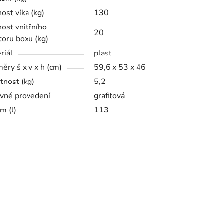
ost víka (kg)
130
ost vnitřního
20
toru boxu (kg)
riál
plast
ěry š x v x h (cm)
59,6 x 53 x 46
nost (kg)
5,2
vné provedení
grafitová
m (l)
113