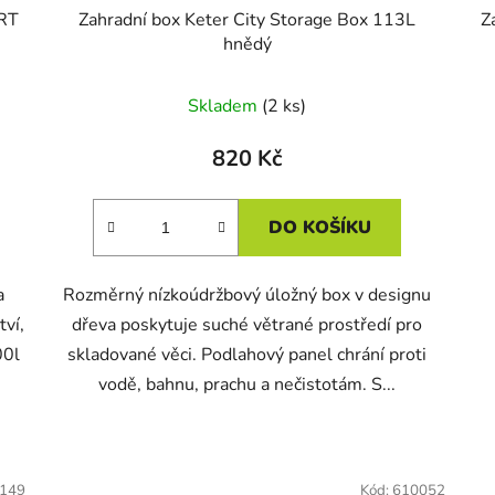
RT
Zahradní box Keter City Storage Box 113L
Z
hnědý
Skladem
(2 ks)
820 Kč
DO KOŠÍKU
a
Rozměrný nízkoúdržbový úložný box v designu
tví,
dřeva poskytuje suché větrané prostředí pro
00l
skladované věci. Podlahový panel chrání proti
vodě, bahnu, prachu a nečistotám. S...
149
Kód:
610052