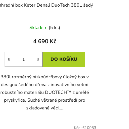
ahradní box Keter Denali DuoTech 380L šedý
Skladem
(5 ks)
4 690 Kč
DO KOŠÍKU
380l rozměrný nízkoúdržbový úložný box v
designu šedého dřeva z inovativního velmi
robustního materiálu DUOTECH™ z umělé
pryskyřice. Suché větrané prostředí pro
skladované věci....
Kód:
610053