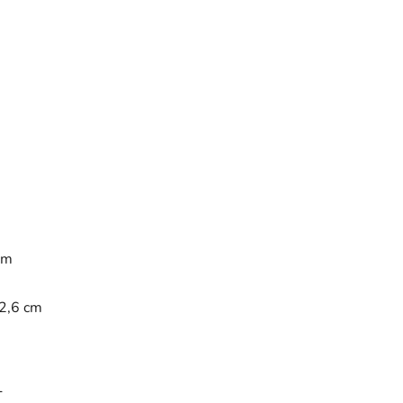
cm
12,6 cm
L