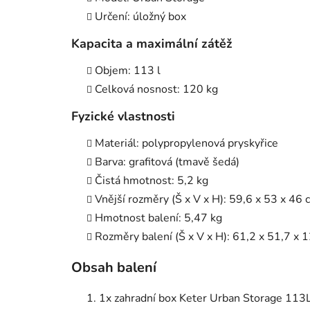
Určení: úložný box
Kapacita a maximální zátěž
Objem: 113 l
Celková nosnost: 120 kg
Fyzické vlastnosti
Materiál: polypropylenová pryskyřice
Barva: grafitová (tmavě šedá)
Čistá hmotnost: 5,2 kg
Vnější rozměry (Š x V x H): 59,6 x 53 x 46 
Hmotnost balení: 5,47 kg
Rozměry balení (Š x V x H): 61,2 x 51,7 x 
Obsah balení
1x zahradní box Keter Urban Storage 113