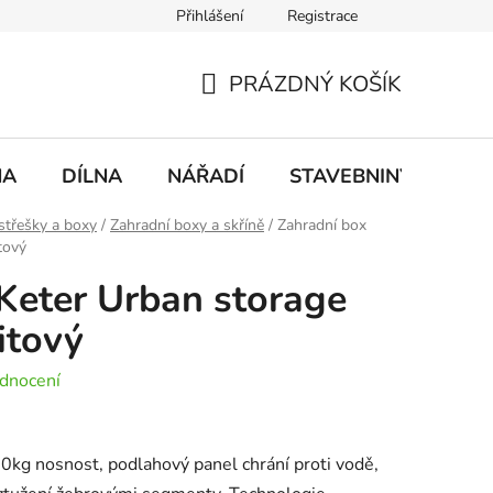
Přihlášení
Registrace
mace
Doprava a platba
PRÁZDNÝ KOŠÍK
NÁKUPNÍ
KOŠÍK
NA
DÍLNA
NÁŘADÍ
STAVEBNINY
DO
střešky a boxy
/
Zahradní boxy a skříně
/
Zahradní box
tový
Keter Urban storage
itový
dnocení
20kg nosnost, podlahový panel chrání proti vodě,