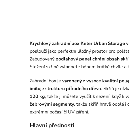
Krychlový zahradní box Keter Urban Storage v 
poslouží jako perfektní úložný prostor pro polštá
Zabudovaný
podlahový panel chrání obsah skří
Složení skříně zvládnete během krátké chvíle a t
Zahradní box je
vyrobený z vysoce kvalitní pol
imituje strukturu přírodního dřeva
. Skříň je ní
120 kg
, takže ji můžete využít k sezení, když k
žebrovými segmenty
, takže skříň hravě odolá i
extrémní počasí či UV záření.
Hlavní přednosti