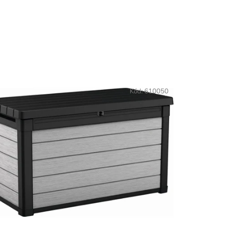
Kód:
610050