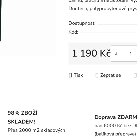
bahnu, prachu a nečistotám, v
0,0
Duotech, polypropylenové prysk
z
5
Dostupnost
hvězdiček.
Kód:
1 190 Kč
Měrná cena:
Tisk
Zeptat se
98% ZBOŽÍ
Doprava ZDAR
SKLADEM!
nad 6000 Kč bez 
Přes 2000 m2 skladových
(balíková přeprava)