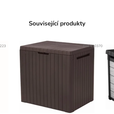
Související produkty
223
Kód:
610370