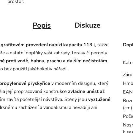
prostor.
Popis
Diskuze
grafitovém provedení nabízí kapacitu 113 l
, takže
Dopl
ře a ostatní doplňky vaší zahrady, terasy či pergoly.
ně proti vodě, bahnu, prachu a dalším nečistotám
.
Kate
o bez použití jakéhokoliv nářadí.
Záru
ypropylenové pryskyřice
v moderním designu, který
Hmo
zká a její propracovaná konstrukce
zvládne unést až
EAN
 vám zavítá početnější návštěva. Stěny jsou
vyztužené
Rozm
 drsnému zacházení a vandalismu a nevadí ji ani
(cm)
Poče
Nosn
k sez