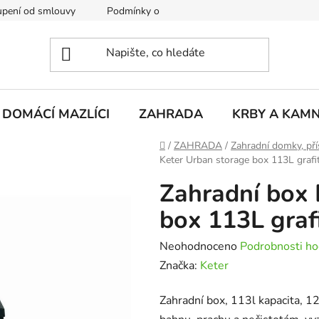
pení od smlouvy
Podmínky ochrany osobních údajů
Rekla
DOMÁCÍ MAZLÍCI
ZAHRADA
KRBY A KAM
Domů
/
ZAHRADA
/
Zahradní domky, pří
Keter Urban storage box 113L grafi
Zahradní box 
box 113L graf
Průměrné
Neohodnoceno
Podrobnosti ho
hodnocení
Značka:
Keter
produktu
Zahradní box, 113l kapacita, 1
je