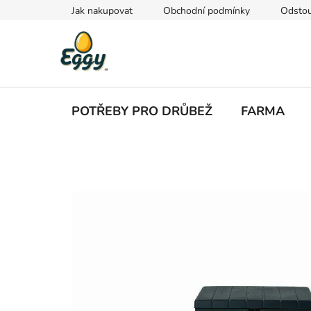
Přejít
Jak nakupovat
Obchodní podmínky
Odstou
na
obsah
POTŘEBY PRO DRŮBEŽ
FARMA