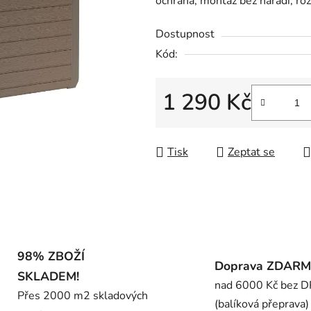
ochrana, montáž bez nářadí, 
0,0
z
Dostupnost
5
Kód:
hvězdiček.
1 290 Kč
Měrná cena:
Tisk
Zeptat se
98% ZBOŽÍ
Doprava ZDAR
SKLADEM!
nad 6000 Kč bez 
Přes 2000 m2 skladových
(balíková přeprava)