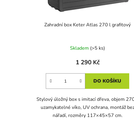
Zahradní box Keter Atlas 270 l grafitový
Skladem
(>5 ks)
1 290 Kč
DO KOŠÍKU
Stylový úložný box s imitací dřeva, objem 270
uzamykatelné víko, UV ochrana, montáž be
nářadí, rozměry 117×45×57 cm.