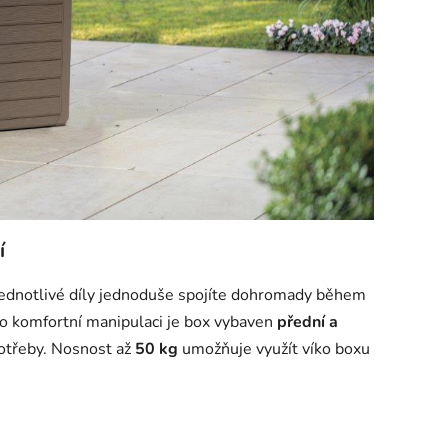
í
ednotlivé díly jednoduše spojíte dohromady během
Pro komfortní manipulaci je box vybaven
přední a
potřeby. Nosnost až
50 kg
umožňuje využít víko boxu