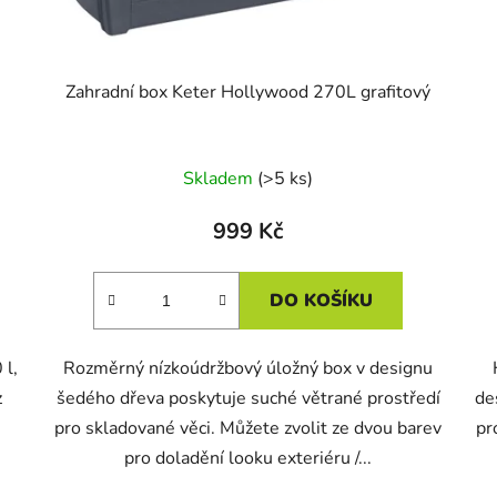
Zahradní box Keter Hollywood 270L grafitový
Skladem
(>5 ks)
999 Kč
DO KOŠÍKU
 l,
Rozměrný nízkoúdržbový úložný box v designu
z
šedého dřeva poskytuje suché větrané prostředí
de
pro skladované věci. Můžete zvolit ze dvou barev
pr
pro doladění looku exteriéru /...