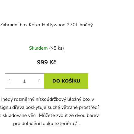
Zahradní box Keter Hollywood 270L hnědý
Skladem
(>5 ks)
999 Kč
DO KOŠÍKU
Hnědý rozměrný nízkoúdržbový úložný box v
signu dřeva poskytuje suché větrané prostředí
o skladované věci. Můžete zvolit ze dvou barev
pro doladění looku exteriéru /...