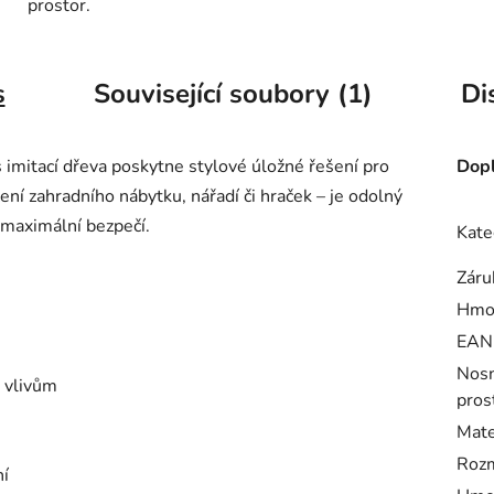
prostor.
s
Související soubory (1)
Di
 imitací dřeva poskytne stylové úložné řešení pro
Dopl
ení zahradního nábytku, nářadí či hraček – je odolný
 maximální bezpečí.
Kate
Záru
Hmo
EAN
Nosn
 vlivům
pros
Mate
Rozm
ní