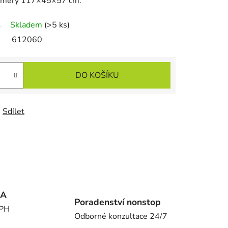
rozměry 117×45×57 cm.
Skladem
(>5 ks)
612060
DO KOŠÍKU
Sdílet
MA
Poradenství nonstop
DPH
Odborné konzultace 24/7