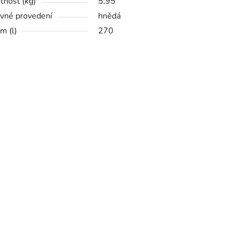
nost (kg)
5,95
vné provedení
hnědá
m (l)
270