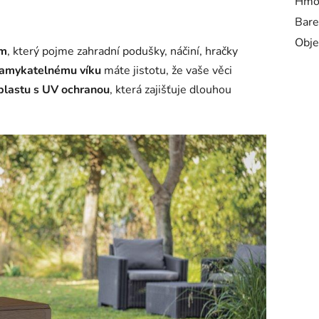
Hmot
Bare
Obje
em
, který pojme zahradní podušky, náčiní, hračky
amykatelnému víku
máte jistotu, že vaše věci
 plastu s UV ochranou
, která zajišťuje dlouhou