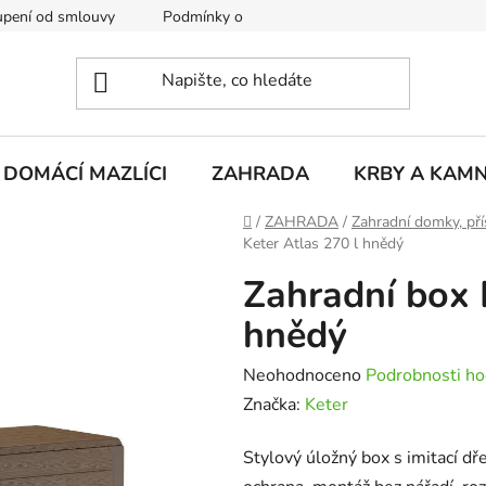
pení od smlouvy
Podmínky ochrany osobních údajů
Rekla
DOMÁCÍ MAZLÍCI
ZAHRADA
KRBY A KAM
Domů
/
ZAHRADA
/
Zahradní domky, pří
Keter Atlas 270 l hnědý
Zahradní box 
hnědý
Průměrné
Neohodnoceno
Podrobnosti ho
hodnocení
Značka:
Keter
produktu
Stylový úložný box s imitací d
je