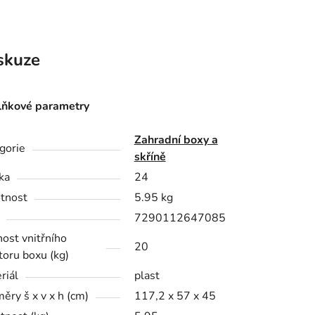
skuze
ňkové parametry
Zahradní boxy a
gorie
skříně
ka
24
tnost
5.95 kg
7290112647085
ost vnitřního
20
toru boxu (kg)
riál
plast
ěry š x v x h (cm)
117,2 x 57 x 45