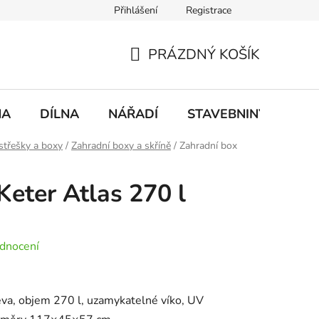
Přihlášení
Registrace
mace
Doprava a platba
PRÁZDNÝ KOŠÍK
NÁKUPNÍ
KOŠÍK
NA
DÍLNA
NÁŘADÍ
STAVEBNINY
DO
střešky a boxy
/
Zahradní boxy a skříně
/
Zahradní box
Keter Atlas 270 l
dnocení
řeva, objem 270 l, uzamykatelné víko, UV