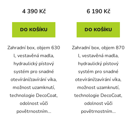
4 390 Kč
6 190 Kč
DO KOŠÍKU
DO KOŠÍKU
Zahradní box, objem 630
Zahradní box, objem 870
l, vestavěná madla,
l, vestavěná madla,
hydraulický pístový
hydraulický pístový
systém pro snadné
systém pro snadné
otevírání/zavírání víka,
otevírání/zavírání víka,
možnost uzamknutí,
možnost uzamknutí,
technologie DecoCoat,
technologie DecoCoat,
odolnost vůči
odolnost vůči
povětrnostním...
povětrnostním...