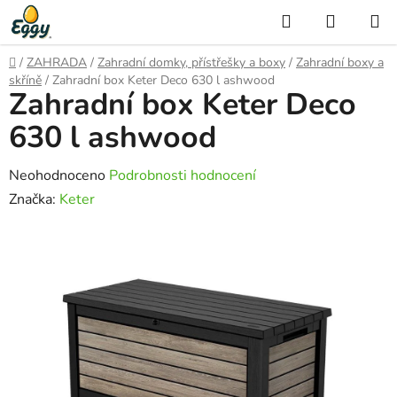
Přejít
Hledat
NÁKUP
na
KOŠÍK
obsah
Domů
/
ZAHRADA
/
Zahradní domky, přístřešky a boxy
/
Zahradní boxy a
skříně
/
Zahradní box Keter Deco 630 l ashwood
Zahradní box Keter Deco
630 l ashwood
Průměrné
Neohodnoceno
Podrobnosti hodnocení
hodnocení
Značka:
Keter
produktu
je
0,0
z
5
hvězdiček.