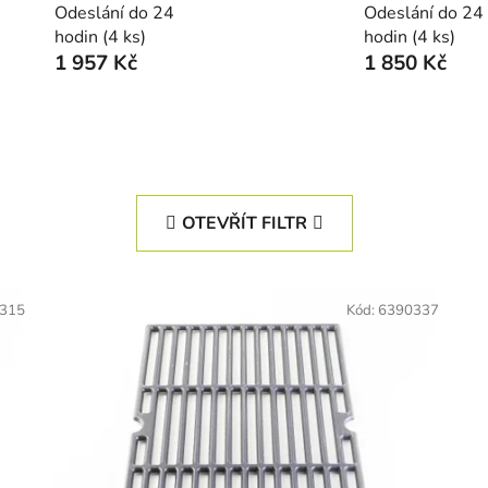
Odeslání do 24
Odeslání do 24
hodin
(4 ks)
hodin
(4 ks)
1 957 Kč
1 850 Kč
OTEVŘÍT FILTR
315
Kód:
6390337