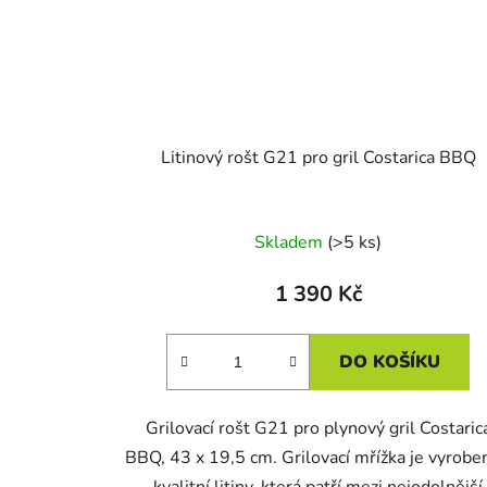
Litinový rošt G21 pro gril Costarica BBQ
Skladem
(>5 ks)
1 390 Kč
DO KOŠÍKU
Grilovací rošt G21 pro plynový gril Costaric
BBQ, 43 x 19,5 cm. Grilovací mřížka je vyrobe
kvalitní litiny, která patří mezi nejodolnější