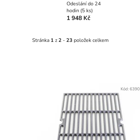
Odeslání do 24
hodin
(5 ks)
1 948 Kč
Stránka
1
z
2
-
23
položek celkem
V
ý
Kód:
6390
p
i
s
p
r
o