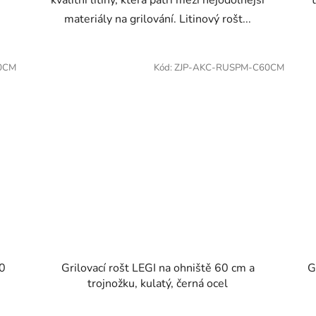
materiály na grilování. Litinový rošt...
0CM
Kód:
ZJP-AKC-RUSPM-C60CM
70
Grilovací rošt LEGI na ohniště 60 cm a
G
trojnožku, kulatý, černá ocel