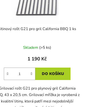
ů
itinový rošt G21 pro gril California BBQ 1 ks
Skladem
(>5 ks)
1 190 Kč
DO KOŠÍKU
Grilovací rošt G21 pro plynový gril California
, 43 x 20,5 cm. Grilovací mřížka je vyrobená z
kvalitní litiny, která patří mezi nejodolnější