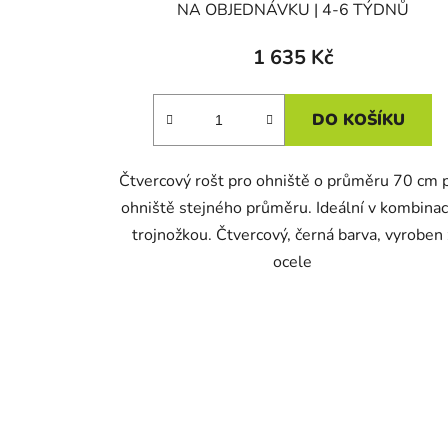
NA OBJEDNÁVKU | 4-6 TÝDNŮ
1 635 Kč
DO KOŠÍKU
Čtvercový rošt pro ohniště o průměru 70 cm 
ohniště stejného průměru. Ideální v kombinac
trojnožkou. Čtvercový, černá barva, vyroben 
ocele