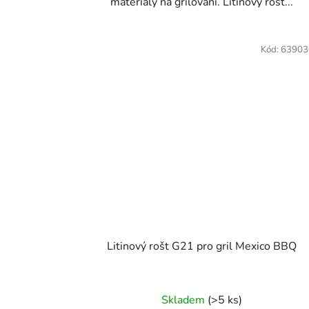
materiály na grilování. Litinový rošt...
Kód:
63903
Litinový rošt G21 pro gril Mexico BBQ
Skladem
(>5 ks)