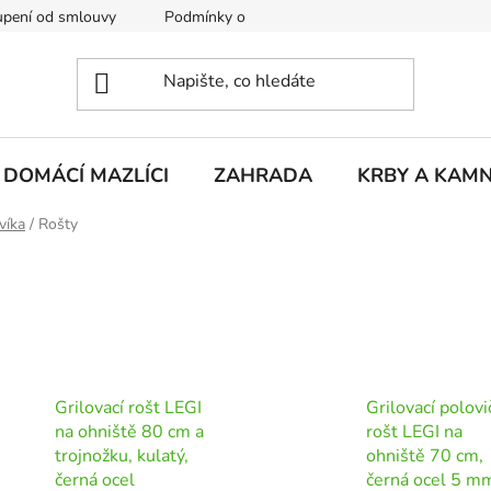
pení od smlouvy
Podmínky ochrany osobních údajů
Rekla
DOMÁCÍ MAZLÍCI
ZAHRADA
KRBY A KAM
víka
/
Rošty
Grilovací rošt LEGI
Grilovací polovi
na ohniště 80 cm a
rošt LEGI na
trojnožku, kulatý,
ohniště 70 cm,
černá ocel
černá ocel 5 m