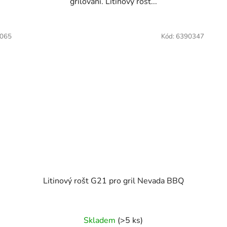
grilování. Litinový rošt...
065
Kód:
6390347
Litinový rošt G21 pro gril Nevada BBQ
Skladem
(>5 ks)