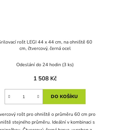
rilovací rošt LEGI 44 x 44 cm, na ohniště 60
cm, čtvercový, černá ocel
Odeslání do 24 hodin
(3 ks)
1 508 Kč
DO KOŠÍKU
vercový rošt pro ohniště o průměru 60 cm pro
niště stejného průměru. Ideální v kombinaci s
trojnožkou. Čtvercový, černá barva, vyroben z