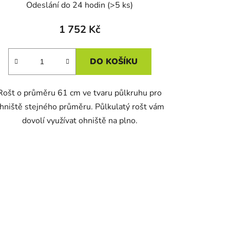
Odeslání do 24 hodin
(>5 ks)
1 752 Kč
DO KOŠÍKU
Rošt o průměru 61 cm ve tvaru půlkruhu pro
hniště stejného průměru. Půlkulatý rošt vám
dovolí využívat ohniště na plno.