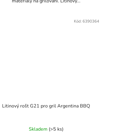
materiály na grilování. Litinový...
Kód:
6390364
Litinový rošt G21 pro gril Argentina BBQ
Skladem
(>5 ks)