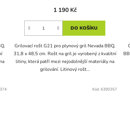
1 190 Kč
DO KOŠÍKU
BQ,
Grilovací rošt G21 pro plynový gril Nevada BBQ,
ní
31,8 x 48,5 cm. Rošt na gril je vyrobený z kvalitní
BBQ
 na
litiny, která patří mezi nejodolnější materiály na
grilování. Litinový rošt...
374
Kód:
6390357