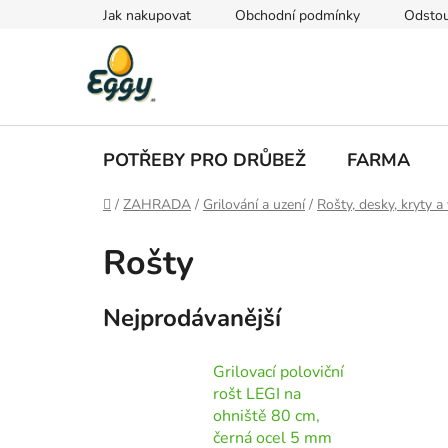
Přejít
Jak nakupovat
Obchodní podmínky
Odstou
na
obsah
POTŘEBY PRO DRŮBEŽ
FARMA
Domů
/
ZAHRADA
/
Grilování a uzení
/
Rošty, desky, kryty a 
Rošty
Nejprodávanější
Grilovací poloviční
rošt LEGI na
ohniště 80 cm,
černá ocel 5 mm