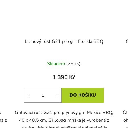
Litinový rošt G21 pro gril Florida BBQ
G
Skladem
(>5 ks)
1 390 Kč
DO KOŠÍKU
a
Grilovací rošt G21 pro plynový gril Mexico BBQ,
Čt
ná z
40 x 48,5 cm. Grilovací mřížka je vyrobená z
oh
kvalitní litiny, která patří mezi nejodolnější