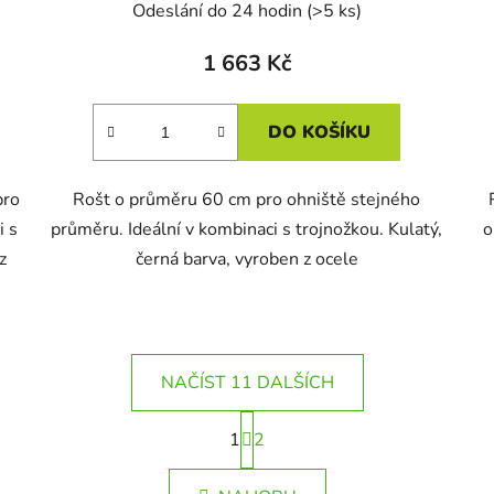
Odeslání do 24 hodin
(>5 ks)
1 663 Kč
DO KOŠÍKU
pro
Rošt o průměru 60 cm pro ohniště stejného
i s
průměru. Ideální v kombinaci s trojnožkou. Kulatý,
o
z
černá barva, vyroben z ocele
NAČÍST 11 DALŠÍCH
S
1
t
2
O
r
v
á