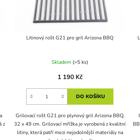
Litinový rošt G21 pro gril Arizona BBQ
L
Skladem
(>5 ks)
1 190 Kč
DO KOŠÍKU
a
Grilovací rošt G21 pro plynový gril Arizona BBQ,
á z
32 x 49 cm. Grilovací mřížka je vyrobená z kvalitní
BBQ
litiny, která patří mezi nejodolnější materiály na