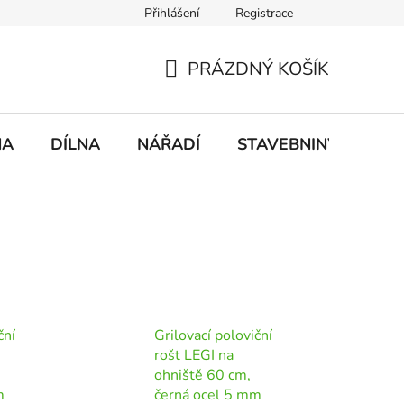
Přihlášení
Registrace
mace
Doprava a platba
PRÁZDNÝ KOŠÍK
NÁKUPNÍ
KOŠÍK
NA
DÍLNA
NÁŘADÍ
STAVEBNINY
DO
ční
Grilovací poloviční
rošt LEGI na
ohniště 60 cm,
m
černá ocel 5 mm