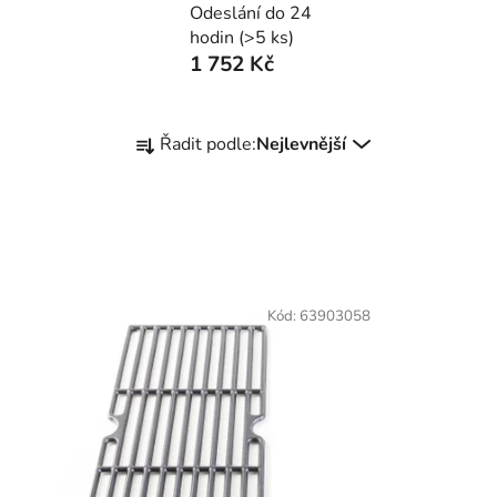
Odeslání do 24
hodin
(>5 ks)
1 752 Kč
Ř
Řadit podle:
Nejlevnější
a
z
e
n
í
p
Kód:
63903058
r
o
d
u
k
t