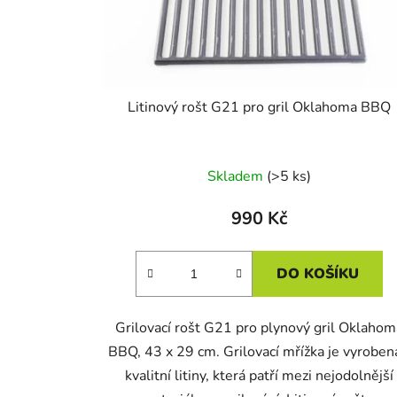
d
u
k
t
Litinový rošt G21 pro gril Oklahoma BBQ
ů
Skladem
(>5 ks)
990 Kč
DO KOŠÍKU
Grilovací rošt G21 pro plynový gril Oklahom
BBQ, 43 x 29 cm. Grilovací mřížka je vyroben
kvalitní litiny, která patří mezi nejodolnější