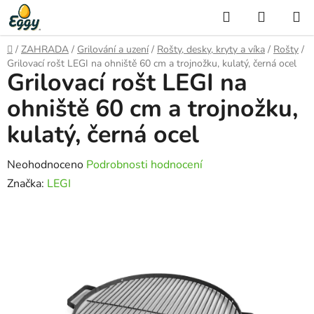
Přejít
Hledat
NÁKUP
na
KOŠÍK
obsah
Domů
/
ZAHRADA
/
Grilování a uzení
/
Rošty, desky, kryty a víka
/
Rošty
/
Grilovací rošt LEGI na ohniště 60 cm a trojnožku, kulatý, černá ocel
Grilovací rošt LEGI na
ohniště 60 cm a trojnožku,
kulatý, černá ocel
Průměrné
Neohodnoceno
Podrobnosti hodnocení
hodnocení
Značka:
LEGI
produktu
je
0,0
z
5
hvězdiček.