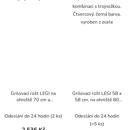
kombinaci s trojnožkou.
Čtvercový, černá barva,
vyroben z ocele
Grilovací rošt LEGI na
Grilovací rošt LEGI 58 x
ohniště 70 cm a
58 cm, na ohniště 80
trojnožku, kulatý, nerez
cm, čtvercový, černá
ocel
Odeslání do 24 hodin
(2 ks)
Odeslání do 24 hodin
(>5 ks)
2 536 Kč