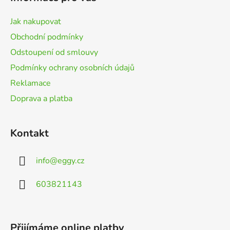
a
t
Jak nakupovat
í
Obchodní podmínky
Odstoupení od smlouvy
Podmínky ochrany osobních údajů
Reklamace
Doprava a platba
Kontakt
info
@
eggy.cz
603821143
Přijímáme online platby