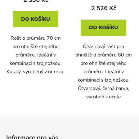
2 526 Kč
DO KOŠÍKU
DO KOŠÍKU
Rošt o průměru 70 cm
pro ohniště stejného
Čtvercový rošt pro
průměru. Ideální v
ohniště o průměru 80 cm
kombinaci s trojnožkou.
pro ohniště stejného
Kulatý, vyrobený z nerezu.
průměru. Ideální v
kombinaci s trojnožkou.
Čtvercový, černá barva,
vyroben z ocele
Z
á
p
Informace pro vás