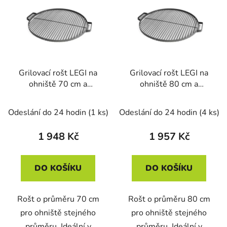
Grilovací rošt LEGI na
Grilovací rošt LEGI na
ohniště 70 cm a
ohniště 80 cm a
trojnožku, kulatý, černá
trojnožku, kulatý, černá
ocel
ocel
Odeslání do 24 hodin
(1 ks)
Odeslání do 24 hodin
(4 ks)
1 948 Kč
1 957 Kč
DO KOŠÍKU
DO KOŠÍKU
Rošt o průměru 70 cm
Rošt o průměru 80 cm
pro ohniště stejného
pro ohniště stejného
průměru. Ideální v
průměru. Ideální v