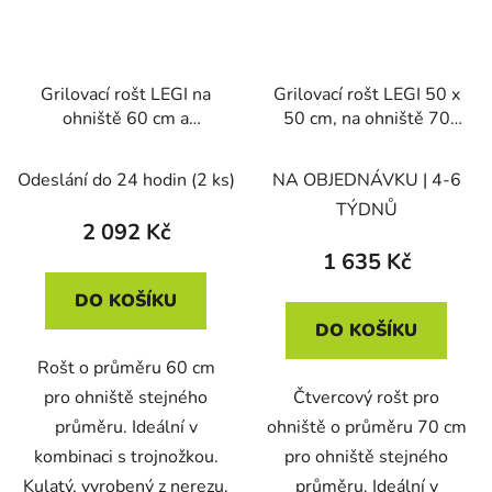
Grilovací rošt LEGI na
Grilovací rošt LEGI 50 x
ohniště 60 cm a
50 cm, na ohniště 70
trojnožku, kulatý, nerez
cm, čtvercový, černá
ocel
Odeslání do 24 hodin
(2 ks)
NA OBJEDNÁVKU | 4-6
TÝDNŮ
2 092 Kč
1 635 Kč
DO KOŠÍKU
DO KOŠÍKU
Rošt o průměru 60 cm
pro ohniště stejného
Čtvercový rošt pro
průměru. Ideální v
ohniště o průměru 70 cm
kombinaci s trojnožkou.
pro ohniště stejného
Kulatý, vyrobený z nerezu.
průměru. Ideální v