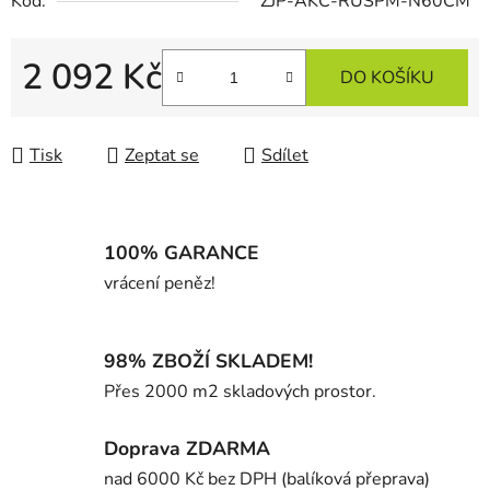
Kód:
ZJP-AKC-RUSPM-N60CM
2 092 Kč
DO KOŠÍKU
Měrná cena:
Tisk
Zeptat se
Sdílet
100% GARANCE
vrácení peněz!
98% ZBOŽÍ SKLADEM!
Přes 2000 m2 skladových prostor.
Doprava ZDARMA
nad 6000 Kč bez DPH (balíková přeprava)