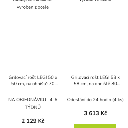
vyroben z ocele
Grilovací rošt LEGI 50 x
Grilovací rošt LEGI 58 x
50 cm, na ohniště 70
58 cm, na ohniště 80
cm, čtvercový, nerez
cm, čtvercový, nerez
NA OBJEDNÁVKU | 4-6
Odeslání do 24 hodin
(4 ks)
TÝDNŮ
3 613 Kč
2 129 Kč