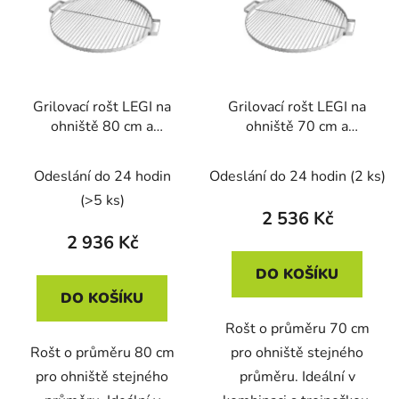
Grilovací rošt LEGI na
Grilovací rošt LEGI na
ohniště 80 cm a
ohniště 70 cm a
trojnožku, kulatý, nerez
trojnožku, kulatý, nerez
Odeslání do 24 hodin
Odeslání do 24 hodin
(2 ks)
(>5 ks)
2 536 Kč
2 936 Kč
DO KOŠÍKU
DO KOŠÍKU
Rošt o průměru 70 cm
Rošt o průměru 80 cm
pro ohniště stejného
pro ohniště stejného
průměru. Ideální v