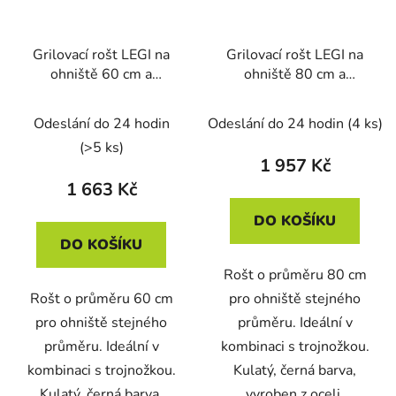
Grilovací rošt LEGI na
Grilovací rošt LEGI na
ohniště 60 cm a
ohniště 80 cm a
trojnožku, kulatý, černá
trojnožku, kulatý, černá
ocel
ocel
Odeslání do 24 hodin
Odeslání do 24 hodin
(4 ks)
(>5 ks)
1 957 Kč
1 663 Kč
DO KOŠÍKU
DO KOŠÍKU
Rošt o průměru 80 cm
Rošt o průměru 60 cm
pro ohniště stejného
pro ohniště stejného
průměru. Ideální v
průměru. Ideální v
kombinaci s trojnožkou.
kombinaci s trojnožkou.
Kulatý, černá barva,
Kulatý, černá barva,
vyroben z oceli.