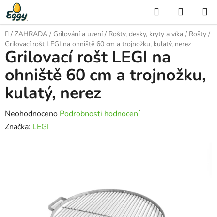
Přejít
Hledat
NÁKUP
na
KOŠÍK
obsah
Domů
/
ZAHRADA
/
Grilování a uzení
/
Rošty, desky, kryty a víka
/
Rošty
/
Grilovací rošt LEGI na ohniště 60 cm a trojnožku, kulatý, nerez
Grilovací rošt LEGI na
ohniště 60 cm a trojnožku,
kulatý, nerez
Průměrné
Neohodnoceno
Podrobnosti hodnocení
hodnocení
Značka:
LEGI
produktu
je
0,0
z
5
hvězdiček.