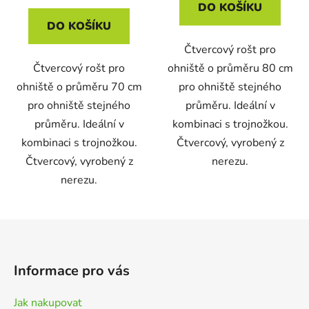
DO KOŠÍKU
DO KOŠÍKU
Čtvercový rošt pro
Čtvercový rošt pro
ohniště o průměru 80 cm
ohniště o průměru 70 cm
pro ohniště stejného
pro ohniště stejného
průměru. Ideální v
průměru. Ideální v
kombinaci s trojnožkou.
kombinaci s trojnožkou.
Čtvercový, vyrobený z
Čtvercový, vyrobený z
nerezu.
nerezu.
Z
á
p
Informace pro vás
a
t
Jak nakupovat