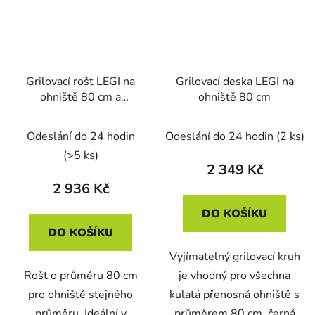
Grilovací rošt LEGI na
Grilovací deska LEGI na
ohniště 80 cm a
ohniště 80 cm
trojnožku, kulatý, nerez
Odeslání do 24 hodin
Odeslání do 24 hodin
(2 ks)
(>5 ks)
2 349 Kč
2 936 Kč
DO KOŠÍKU
DO KOŠÍKU
Vyjímatelný grilovací kruh
Rošt o průměru 80 cm
je vhodný pro všechna
pro ohniště stejného
kulatá přenosná ohniště s
průměru. Ideální v
průměrem 80 cm, černá