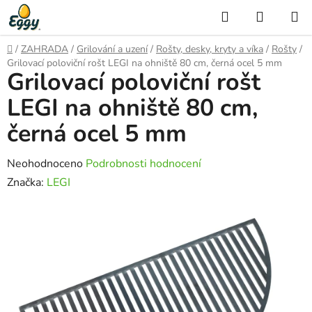
Přejít
Hledat
NÁKUP
na
KOŠÍK
obsah
Domů
/
ZAHRADA
/
Grilování a uzení
/
Rošty, desky, kryty a víka
/
Rošty
/
Grilovací poloviční rošt LEGI na ohniště 80 cm, černá ocel 5 mm
Grilovací poloviční rošt
LEGI na ohniště 80 cm,
černá ocel 5 mm
Průměrné
Neohodnoceno
Podrobnosti hodnocení
hodnocení
Značka:
LEGI
produktu
je
0,0
z
5
hvězdiček.