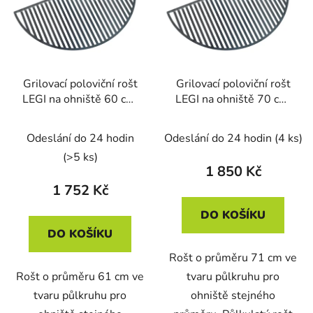
Grilovací poloviční rošt
Grilovací poloviční rošt
LEGI na ohniště 60 cm,
LEGI na ohniště 70 cm,
černá ocel 5 mm
černá ocel 5 mm
Odeslání do 24 hodin
Odeslání do 24 hodin
(4 ks)
(>5 ks)
1 850 Kč
1 752 Kč
DO KOŠÍKU
DO KOŠÍKU
Rošt o průměru 71 cm ve
Rošt o průměru 61 cm ve
tvaru půlkruhu pro
tvaru půlkruhu pro
ohniště stejného