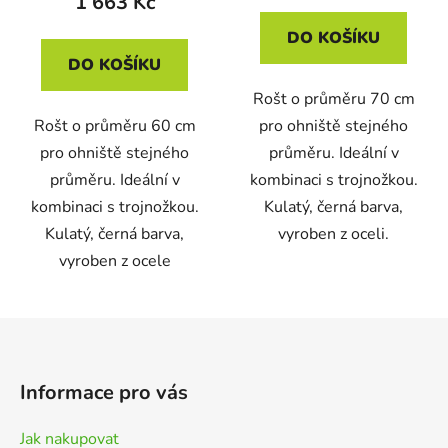
1 663 Kč
DO KOŠÍKU
DO KOŠÍKU
Rošt o průměru 70 cm
Rošt o průměru 60 cm
pro ohniště stejného
pro ohniště stejného
průměru. Ideální v
průměru. Ideální v
kombinaci s trojnožkou.
kombinaci s trojnožkou.
Kulatý, černá barva,
Kulatý, černá barva,
vyroben z oceli.
vyroben z ocele
Z
á
p
Informace pro vás
a
t
Jak nakupovat