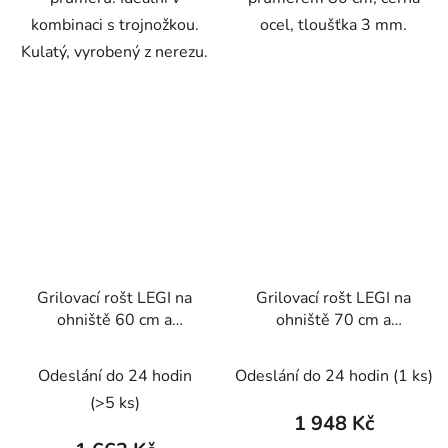
kombinaci s trojnožkou.
ocel, tloušťka 3 mm.
Kulatý, vyrobený z nerezu.
Grilovací rošt LEGI na
Grilovací rošt LEGI na
ohniště 60 cm a
ohniště 70 cm a
trojnožku, kulatý, černá
trojnožku, kulatý, černá
ocel
ocel
Odeslání do 24 hodin
Odeslání do 24 hodin
(1 ks)
(>5 ks)
1 948 Kč