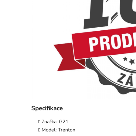
Specifikace
Značka: G21
Model: Trenton