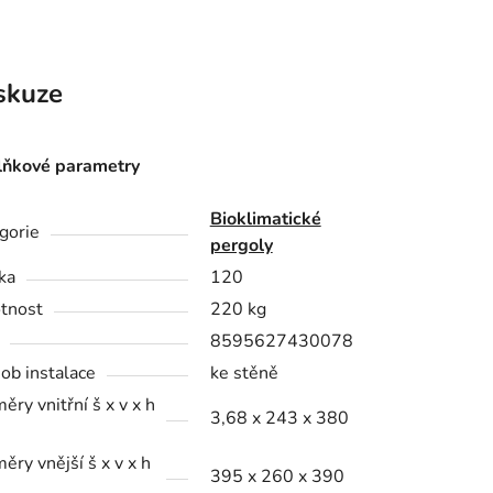
skuze
ňkové parametry
Bioklimatické
gorie
pergoly
ka
120
tnost
220 kg
8595627430078
ob instalace
ke stěně
ěry vnitřní š x v x h
3,68 x 243 x 380
ěry vnější š x v x h
395 x 260 x 390