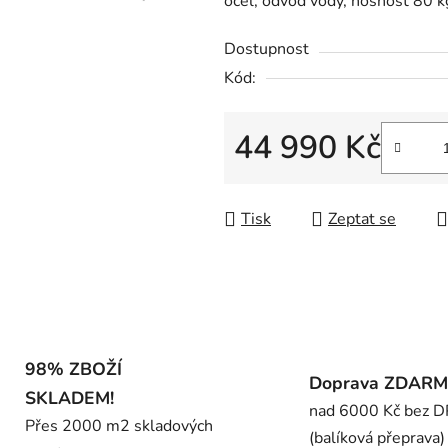
ocel, odvod vody, nosnost 80 k
0,0
z
Dostupnost
5
Kód:
hvězdiček.
44 990 Kč
Měrná cena:
Tisk
Zeptat se
98% ZBOŽÍ
Doprava ZDAR
SKLADEM!
nad 6000 Kč bez 
Přes 2000 m2 skladových
(balíková přeprava)