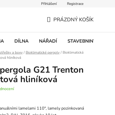
Přihlášení
Registrace
mace
Doprava a platba
PRÁZDNÝ KOŠÍK
NÁKUPNÍ
KOŠÍK
NA
DÍLNA
NÁŘADÍ
STAVEBNINY
DO
střešky a boxy
/
Bioklimatické pergoly
/
Bioklimatická
ová hliníková
 pergola G21 Trenton
tová hliníková
dnocení
manuálními lamelami 110°, lamely pozinkovaná