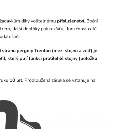
požadavkům díky volitelnému
příslušenství
. Boční
trem, další doplňky pak rozšiřují funkčnost celé
dodatečně.
í stranu pergoly Trenton (mezi stojnu a zeď) je
il, který plní funkci protilehlé stojny (položka
áruku
10 let
. Prodloužená záruka se vztahuje na