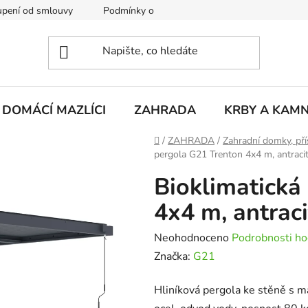
pení od smlouvy
Podmínky ochrany osobních údajů
Rekla
DOMÁCÍ MAZLÍCI
ZAHRADA
KRBY A KAM
Domů
/
ZAHRADA
/
Zahradní domky, pří
pergola G21 Trenton 4x4 m, antracit
Bioklimatická
4x4 m, antraci
Průměrné
Neohodnoceno
Podrobnosti ho
hodnocení
Značka:
G21
produktu
Hliníková pergola ke stěně s 
je