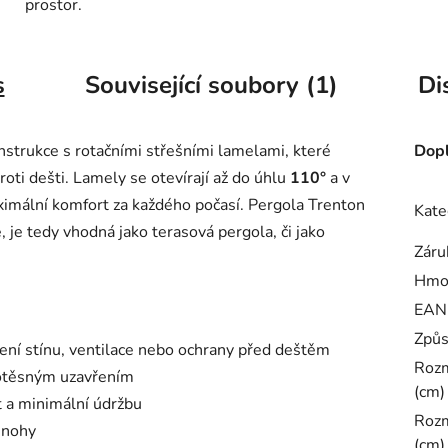
prostor.
s
Související soubory (1)
Di
nstrukce s rotačními střešními lamelami, které
Dopl
roti dešti. Lamely se otevírají až do úhlu
110°
a v
maximální komfort za každého počasí. Pergola Trenton
Kate
 je tedy vhodná jako terasová pergola, či jako
Záru
Hmo
EAN
Způs
ení stínu, ventilace nebo ochrany před deštěm
Rozm
dotěsným uzavřením
(cm)
t a minimální údržbu
Rozm
 nohy
(cm)