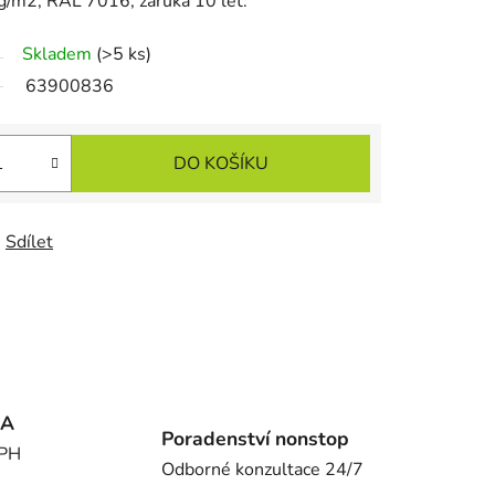
g/m2, RAL 7016, záruka 10 let.
Skladem
(>5 ks)
63900836
DO KOŠÍKU
Sdílet
MA
Poradenství nonstop
DPH
Odborné konzultace 24/7