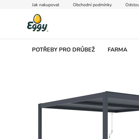
Přejít
Jak nakupovat
Obchodní podmínky
Odstou
na
obsah
POTŘEBY PRO DRŮBEŽ
FARMA