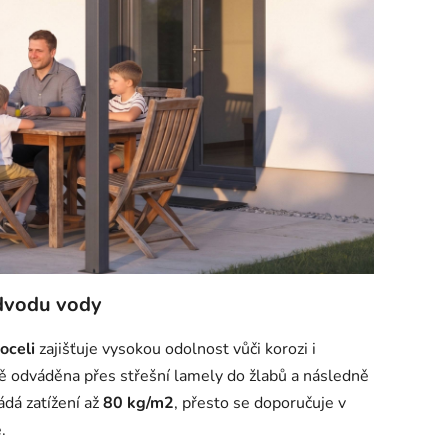
odvodu vody
oceli
zajišťuje vysokou odolnost vůči korozi i
ě odváděna přes střešní lamely do žlabů a následně
dá zatížení až
80 kg/m2
, přesto se doporučuje v
.