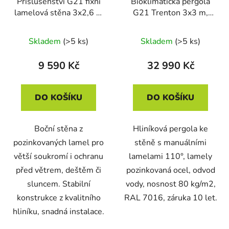
Příslušenství G21 fixní
Bioklimatická pergola
lamelová stěna 3x2,6 m
G21 Trenton 3x3 m,
pro pergolu Trenton
antracitová hliníková
Skladem
(>5 ks)
Skladem
(>5 ks)
9 590 Kč
32 990 Kč
DO KOŠÍKU
DO KOŠÍKU
Boční stěna z
Hliníková pergola ke
pozinkovaných lamel pro
stěně s manuálními
větší soukromí i ochranu
lamelami 110°, lamely
před větrem, deštěm či
pozinkovaná ocel, odvod
sluncem. Stabilní
vody, nosnost 80 kg/m2,
konstrukce z kvalitního
RAL 7016, záruka 10 let.
hliníku, snadná instalace.