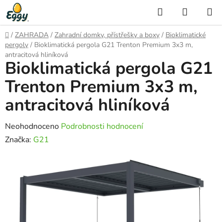
Přejít
Hledat
NÁKUP
na
KOŠÍK
obsah
Domů
/
ZAHRADA
/
Zahradní domky, přístřešky a boxy
/
Bioklimatické
pergoly
/
Bioklimatická pergola G21 Trenton Premium 3x3 m,
antracitová hliníková
Bioklimatická pergola G21
Trenton Premium 3x3 m,
antracitová hliníková
Průměrné
Neohodnoceno
Podrobnosti hodnocení
hodnocení
Značka:
G21
produktu
je
0,0
z
5
hvězdiček.