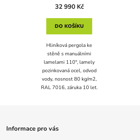
32 990 Kč
DO KOŠÍKU
Hliníková pergola ke
stěně s manuálními
lamelami 110°, lamely
pozinkovaná ocel, odvod
vody, nosnost 80 kg/m2,
RAL 7016, záruka 10 let.
Z
á
p
Informace pro vás
a