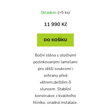
3x,2,6 m pro pergolu
Trenton
Skladem
(>5 ks)
11 990 Kč
DO KOŠÍKU
Boční stěna s otočnými
pozinkovanými lamelami
pro větší soukromí i
ochranu před
větrem,deštěm či
sluncem. Stabilní
konstrukce z kvalitního
hliníku, snadná instalace.