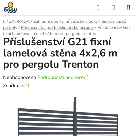
Přejít
Hledat
NÁKUP
na
KOŠÍK
obsah
Domů
/
ZAHRADA
/
Zahradní domky, přístřešky a boxy
/
Bioklimatické
pergoly
/
Příslušenství pro bioklimatické pergoly
/
Příslušenství G21
fixní lamelová stěna 4x2,6 m pro pergolu Trenton
Příslušenství G21 fixní
lamelová stěna 4x2,6 m
pro pergolu Trenton
Průměrné
Neohodnoceno
Podrobnosti hodnocení
hodnocení
Značka:
G21
produktu
je
0,0
z
5
hvězdiček.