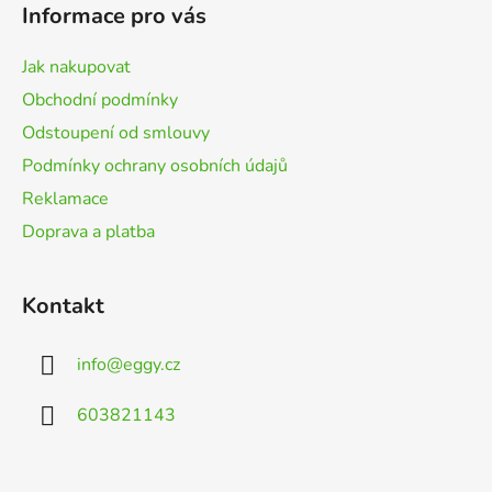
p
Informace pro vás
a
t
Jak nakupovat
í
Obchodní podmínky
Odstoupení od smlouvy
Podmínky ochrany osobních údajů
Reklamace
Doprava a platba
Kontakt
info
@
eggy.cz
603821143