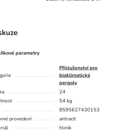
skuze
ňkové parametry
Příslušenství pro
gorie
bioklimatické
pergoly
ka
24
tnost
54 kg
8595627430153
vné provedení
antracit
riál
hliník