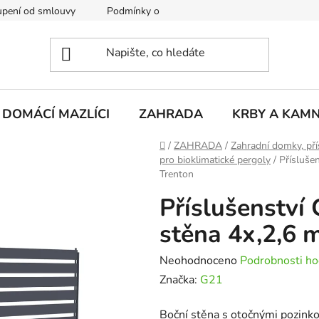
pení od smlouvy
Podmínky ochrany osobních údajů
Rekla
DOMÁCÍ MAZLÍCI
ZAHRADA
KRBY A KAM
Domů
/
ZAHRADA
/
Zahradní domky, pří
pro bioklimatické pergoly
/
Přísluše
Trenton
Příslušenství
stěna 4x,2,6 
Průměrné
Neohodnoceno
Podrobnosti ho
hodnocení
Značka:
G21
produktu
Boční stěna s otočnými pozink
je