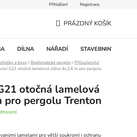
Přihlášení
Registrace
mace
Doprava a platba
PRÁZDNÝ KOŠÍK
NÁKUPNÍ
KOŠÍK
NA
DÍLNA
NÁŘADÍ
STAVEBNINY
DO
střešky a boxy
/
Bioklimatické pergoly
/
Příslušenství
nství G21 otočná lamelová stěna 4x,2,6 m pro pergolu
 G21 otočná lamelová
m pro pergolu Trenton
dnocení
ovanými lamelami pro větší soukromí i ochranu