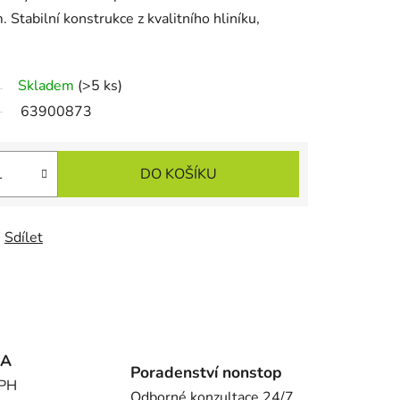
Stabilní konstrukce z kvalitního hliníku,
Skladem
(>5 ks)
63900873
DO KOŠÍKU
Sdílet
MA
Poradenství nonstop
DPH
Odborné konzultace 24/7