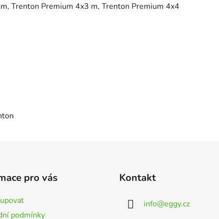
x4 m, Trenton Premium 4x3 m, Trenton Premium 4x4
nton
mace pro vás
Kontakt
kupovat
info
@
eggy.cz
ní podmínky