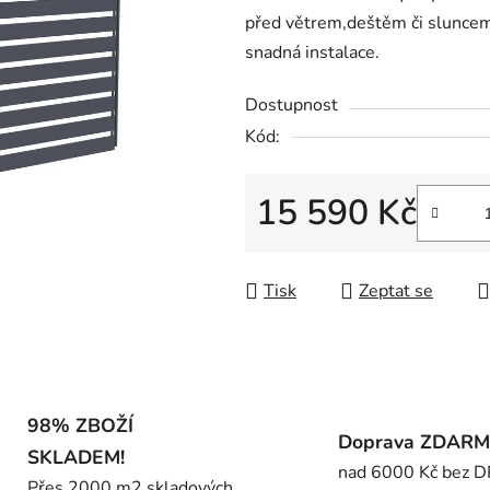
před větrem,deštěm či sluncem. 
0,0
snadná instalace.
z
5
Dostupnost
hvězdiček.
Kód:
15 590 Kč
Měrná cena:
Tisk
Zeptat se
98% ZBOŽÍ
Doprava ZDAR
SKLADEM!
nad 6000 Kč bez 
Přes 2000 m2 skladových