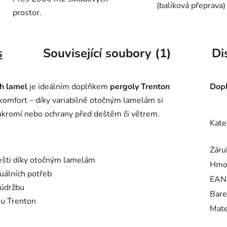
(balíková přeprava)
prostor.
s
Související soubory (1)
Di
h lamel
je ideálním doplňkem
pergoly Trenton
Dopl
a komfort – díky variabilně otočným lamelám si
ukromí nebo ochrany před deštěm či větrem.
Kate
Záru
dešti díky otočným lamelám
Hmo
tuálních potřeb
EAN
 údržbu
Bare
ou Trenton
Mate