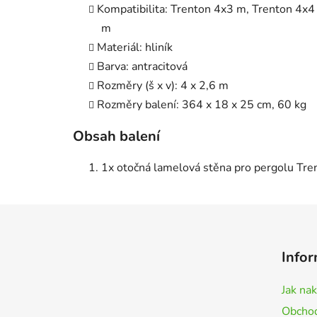
Kompatibilita: Trenton 4x3 m, Trenton 4
m
Materiál: hliník
Barva: antracitová
Rozměry (š x v): 4 x 2,6 m
Rozměry balení: 364 x 18 x 25 cm, 60 kg
Obsah balení
1x otočná lamelová stěna pro pergolu Tre
Z
á
Infor
p
a
Jak na
t
Obchod