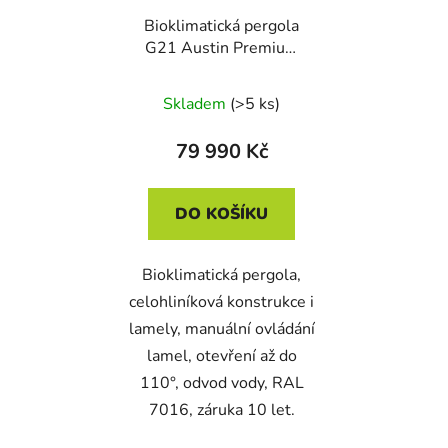
Bioklimatická pergola
G21 Austin Premium
6x4 m, antracitová
hliníková
Skladem
(>5 ks)
79 990 Kč
DO KOŠÍKU
Bioklimatická pergola,
celohliníková konstrukce i
lamely, manuální ovládání
lamel, otevření až do
110°, odvod vody, RAL
7016, záruka 10 let.