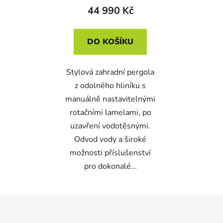
44 990 Kč
DO KOŠÍKU
Stylová zahradní pergola
z odolného hliníku s
manuálně nastavitelnými
rotačními lamelami, po
uzavření vodotěsnými.
Odvod vody a široké
možnosti příslušenství
pro dokonalé...
Z
á