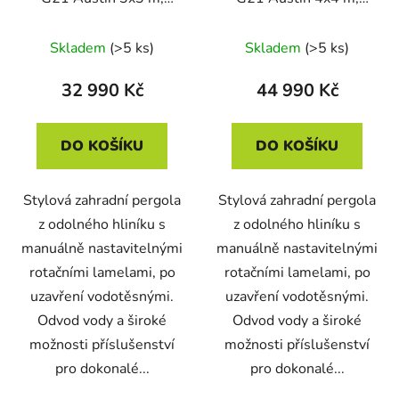
antracitová hliníková
antracitová hliníková
Skladem
(>5 ks)
Skladem
(>5 ks)
32 990 Kč
44 990 Kč
DO KOŠÍKU
DO KOŠÍKU
Stylová zahradní pergola
Stylová zahradní pergola
z odolného hliníku s
z odolného hliníku s
manuálně nastavitelnými
manuálně nastavitelnými
rotačními lamelami, po
rotačními lamelami, po
uzavření vodotěsnými.
uzavření vodotěsnými.
Odvod vody a široké
Odvod vody a široké
možnosti příslušenství
možnosti příslušenství
pro dokonalé...
pro dokonalé...