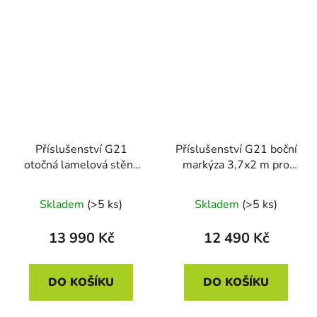
Příslušenství G21
Příslušenství G21 boční
otočná lamelová stěna
markýza 3,7x2 m pro
3,7x2,2 m pro pergolu
pergolu Austin
Austin
Skladem
(>5 ks)
Skladem
(>5 ks)
13 990 Kč
12 490 Kč
DO KOŠÍKU
DO KOŠÍKU