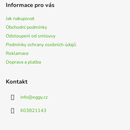
p
Informace pro vás
a
t
Jak nakupovat
í
Obchodní podmínky
Odstoupení od smlouvy
Podmínky ochrany osobních údajů
Reklamace
Doprava a platba
Kontakt
info
@
eggy.cz
603821143