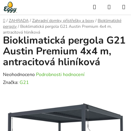
Přejít
Hledat
NÁKUP
na
KOŠÍK
obsah
Domů
/
ZAHRADA
/
Zahradní domky, přístřešky a boxy
/
Bioklimatické
pergoly
/
Bioklimatická pergola G21 Austin Premium 4x4 m,
antracitová hliníková
Bioklimatická pergola G21
Austin Premium 4x4 m,
antracitová hliníková
Průměrné
Neohodnoceno
Podrobnosti hodnocení
hodnocení
Značka:
G21
produktu
je
0,0
z
5
hvězdiček.