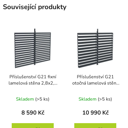
Související produkty
Příslušenství G21 fixní
Příslušenství G21
lamelová stěna 2,8x2,2
otočná lamelová stěna
m pro pergolu Austin
2,8x2,2 m pro pergolu
Austin
Skladem
(>5 ks)
Skladem
(>5 ks)
8 590 Kč
10 990 Kč