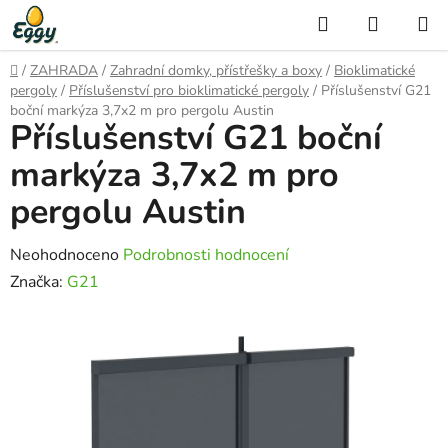
Přejít
Hledat
NÁKUP
na
KOŠÍK
obsah
Domů
/
ZAHRADA
/
Zahradní domky, přístřešky a boxy
/
Bioklimatické
pergoly
/
Příslušenství pro bioklimatické pergoly
/
Příslušenství G21
boční markýza 3,7x2 m pro pergolu Austin
Příslušenství G21 boční
markýza 3,7x2 m pro
pergolu Austin
Průměrné
Neohodnoceno
Podrobnosti hodnocení
hodnocení
Značka:
G21
produktu
je
0,0
z
5
hvězdiček.