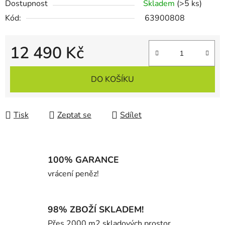
Dostupnost
Skladem
(>5 ks)
Kód:
63900808
12 490 Kč
Měrná cena:
DO KOŠÍKU
Tisk
Zeptat se
Sdílet
100% GARANCE
vrácení peněz!
98% ZBOŽÍ SKLADEM!
Přes 2000 m2 skladových prostor.