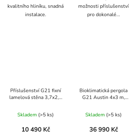
kvalitního hliníku, snadná
možnosti příslušenství
instalace.
pro dokonalé...
Příslušenství G21 fixní
Bioklimatická pergola
lamelová stěna 3,7x2,2
G21 Austin 4x3 m,
m pro pergolu Austin
antracitová hliníková
Skladem
(>5 ks)
Skladem
(>5 ks)
10 490 Kč
36 990 Kč