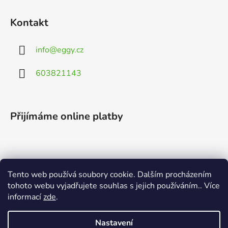
Kontakt
info
@
eggy.cz
603821143
Přijímáme online platby
Tento web používá soubory cookie. Dalším procházením
Vyhledávání
tohoto webu vyjadřujete souhlas s jejich používáním.. Více
informací
zde
.
HLEDAT
Nastavení