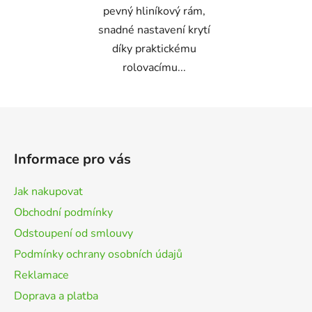
pevný hliníkový rám,
snadné nastavení krytí
díky praktickému
rolovacímu...
Z
á
p
Informace pro vás
a
t
Jak nakupovat
í
Obchodní podmínky
Odstoupení od smlouvy
Podmínky ochrany osobních údajů
Reklamace
Doprava a platba