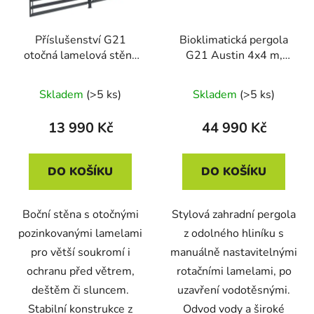
Příslušenství G21
Bioklimatická pergola
otočná lamelová stěna
G21 Austin 4x4 m,
3,7x2,2 m pro pergolu
antracitová hliníková
Austin
Skladem
(>5 ks)
Skladem
(>5 ks)
13 990 Kč
44 990 Kč
DO KOŠÍKU
DO KOŠÍKU
Boční stěna s otočnými
Stylová zahradní pergola
pozinkovanými lamelami
z odolného hliníku s
pro větší soukromí i
manuálně nastavitelnými
ochranu před větrem,
rotačními lamelami, po
deštěm či sluncem.
uzavření vodotěsnými.
Stabilní konstrukce z
Odvod vody a široké