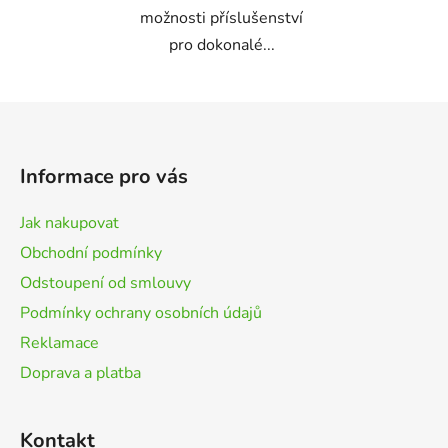
možnosti příslušenství
pro dokonalé...
Z
á
p
Informace pro vás
a
t
Jak nakupovat
í
Obchodní podmínky
Odstoupení od smlouvy
Podmínky ochrany osobních údajů
Reklamace
Doprava a platba
Kontakt