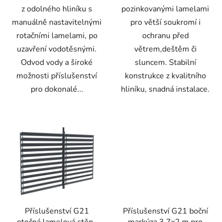
z odolného hliníku s
pozinkovanými lamelami
manuálně nastavitelnými
pro větší soukromí i
rotačními lamelami, po
ochranu před
uzavření vodotěsnými.
větrem,deštěm či
Odvod vody a široké
sluncem. Stabilní
možnosti příslušenství
konstrukce z kvalitního
pro dokonalé...
hliníku, snadná instalace.
Příslušenství G21
Příslušenství G21 boční
otočná lamelová stěna
markýza 3,7x2 m pro