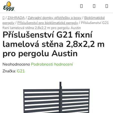
Přejít
Hledat
NÁKUP
na
KOŠÍK
obsah
Domů
/
ZAHRADA
/
Zahradní domky, přístřešky a boxy
/
Bioklimatické
pergoly
/
Příslušenství pro bioklimatické pergoly
/
Příslušenství G21
fixní lamelová stěna 2,8x2,2 m pro pergolu Austin
Příslušenství G21 fixní
lamelová stěna 2,8x2,2 m
pro pergolu Austin
Průměrné
Neohodnoceno
Podrobnosti hodnocení
hodnocení
Značka:
G21
produktu
je
0,0
z
5
hvězdiček.