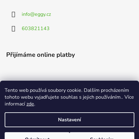
info
@
eggy.cz
603821143
Přijímáme online platby
Tento web používá soubory cookie. Dalším procházením
Vyhledávání
tohoto webu vyjadřujete souhlas s jejich používáním.. Více
informací
zde
.
HLEDAT
Nastavení