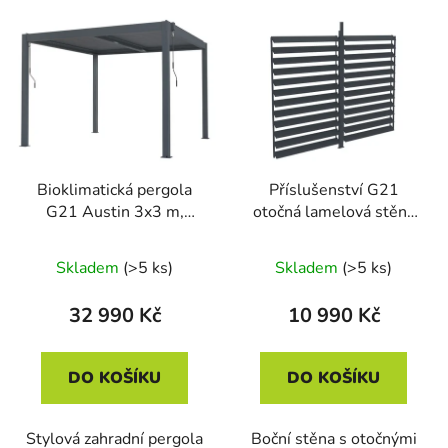
Bioklimatická pergola
Příslušenství G21
G21 Austin 3x3 m,
otočná lamelová stěna
antracitová hliníková
2,8x2,2 m pro pergolu
Austin
Skladem
(>5 ks)
Skladem
(>5 ks)
32 990 Kč
10 990 Kč
DO KOŠÍKU
DO KOŠÍKU
Stylová zahradní pergola
Boční stěna s otočnými