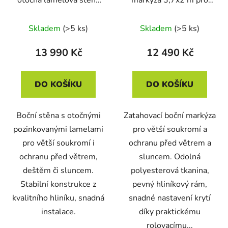
3,7x2,2 m pro pergolu
pergolu Austin
Austin
Skladem
(>5 ks)
Skladem
(>5 ks)
13 990 Kč
12 490 Kč
DO KOŠÍKU
DO KOŠÍKU
Boční stěna s otočnými
Zatahovací boční markýza
pozinkovanými lamelami
pro větší soukromí a
pro větší soukromí i
ochranu před větrem a
ochranu před větrem,
sluncem. Odolná
deštěm či sluncem.
polyesterová tkanina,
Stabilní konstrukce z
pevný hliníkový rám,
kvalitního hliníku, snadná
snadné nastavení krytí
instalace.
díky praktickému
rolovacímu...