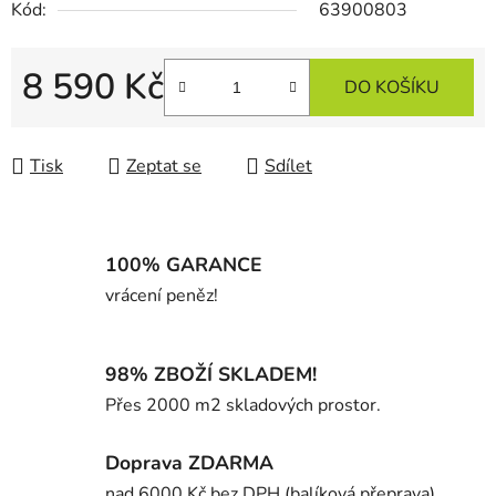
Kód:
63900803
8 590 Kč
DO KOŠÍKU
Měrná cena:
Tisk
Zeptat se
Sdílet
100% GARANCE
vrácení peněz!
98% ZBOŽÍ SKLADEM!
Přes 2000 m2 skladových prostor.
Doprava ZDARMA
nad 6000 Kč bez DPH (balíková přeprava)