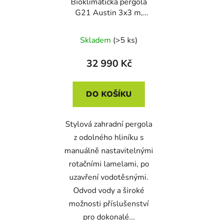
Bioklimatická pergola
G21 Austin 3x3 m,
antracitová hliníková
Skladem
(>5 ks)
32 990 Kč
DO KOŠÍKU
Stylová zahradní pergola
z odolného hliníku s
manuálně nastavitelnými
rotačními lamelami, po
uzavření vodotěsnými.
Odvod vody a široké
možnosti příslušenství
pro dokonalé...