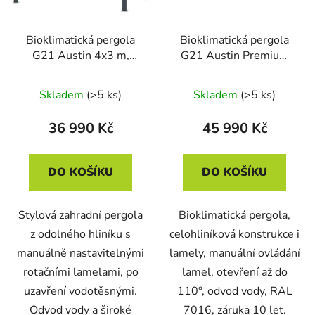
Bioklimatická pergola
Bioklimatická pergola
G21 Austin 4x3 m,
G21 Austin Premium
antracitová hliníková
4x3 m, antracitová
hliníková
Skladem
(>5 ks)
Skladem
(>5 ks)
36 990 Kč
45 990 Kč
DO KOŠÍKU
DO KOŠÍKU
Stylová zahradní pergola
Bioklimatická pergola,
z odolného hliníku s
celohliníková konstrukce i
manuálně nastavitelnými
lamely, manuální ovládání
rotačními lamelami, po
lamel, otevření až do
uzavření vodotěsnými.
110°, odvod vody, RAL
Odvod vody a široké
7016, záruka 10 let.