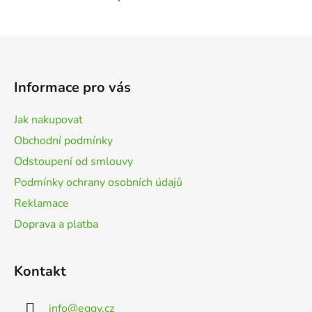
Z
á
p
Informace pro vás
a
t
Jak nakupovat
í
Obchodní podmínky
Odstoupení od smlouvy
Podmínky ochrany osobních údajů
Reklamace
Doprava a platba
Kontakt
info
@
eggy.cz