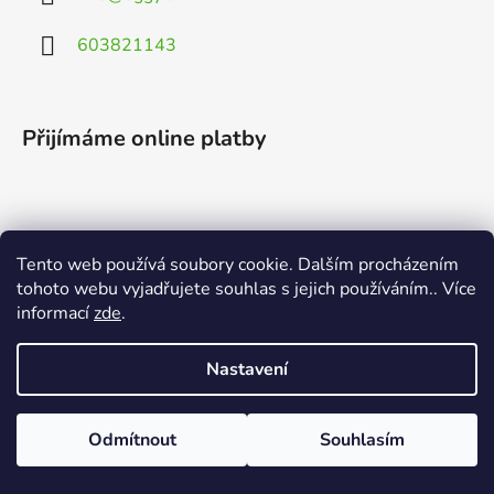
603821143
Přijímáme online platby
Tento web používá soubory cookie. Dalším procházením
Vyhledávání
tohoto webu vyjadřujete souhlas s jejich používáním.. Více
informací
zde
.
HLEDAT
Nastavení
Odmítnout
Souhlasím
Vytvořil Shoptet
Copyright 2026
EGGY.cz
. Všechna práva vyhrazena.