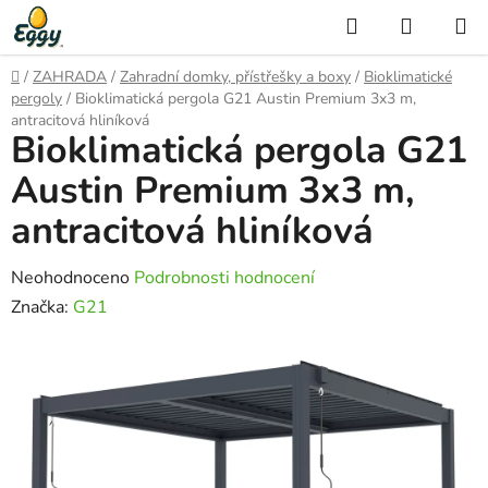
Přejít
Hledat
NÁKUP
na
KOŠÍK
obsah
Domů
/
ZAHRADA
/
Zahradní domky, přístřešky a boxy
/
Bioklimatické
pergoly
/
Bioklimatická pergola G21 Austin Premium 3x3 m,
antracitová hliníková
Bioklimatická pergola G21
Austin Premium 3x3 m,
antracitová hliníková
Průměrné
Neohodnoceno
Podrobnosti hodnocení
hodnocení
Značka:
G21
produktu
je
0,0
z
5
hvězdiček.