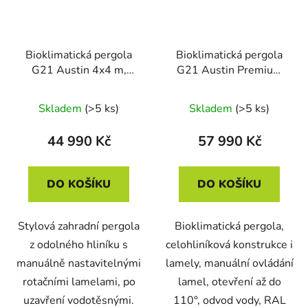
Bioklimatická pergola
Bioklimatická pergola
G21 Austin 4x4 m,
G21 Austin Premium
antracitová hliníková
4x4 m, antracitová
hliníková
Skladem
(>5 ks)
Skladem
(>5 ks)
44 990 Kč
57 990 Kč
DO KOŠÍKU
DO KOŠÍKU
Stylová zahradní pergola
Bioklimatická pergola,
z odolného hliníku s
celohliníková konstrukce i
manuálně nastavitelnými
lamely, manuální ovládání
rotačními lamelami, po
lamel, otevření až do
uzavření vodotěsnými.
110°, odvod vody, RAL