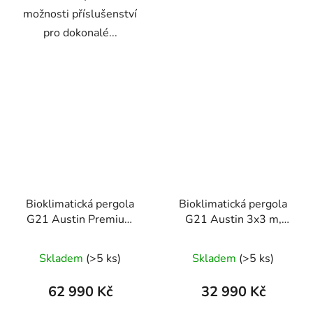
možnosti příslušenství
pro dokonalé...
Bioklimatická pergola
Bioklimatická pergola
G21 Austin Premium
G21 Austin 3x3 m,
6x3 m, antracitová
antracitová hliníková
hliníková
Skladem
(>5 ks)
Skladem
(>5 ks)
62 990 Kč
32 990 Kč