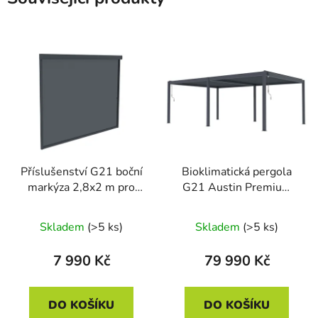
Příslušenství G21 boční
Bioklimatická pergola
markýza 2,8x2 m pro
G21 Austin Premium
pergolu Austin
6x4 m, antracitová
hliníková
Skladem
(>5 ks)
Skladem
(>5 ks)
7 990 Kč
79 990 Kč
DO KOŠÍKU
DO KOŠÍKU