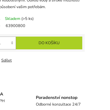
ní vodotěsnými. Odvod vody a široké možnosti
izpůsobení vašim potřebám.
Skladem
(>5 ks)
63900800
DO KOŠÍKU
Sdílet
MA
Poradenství nonstop
DPH
Odborné konzultace 24/7