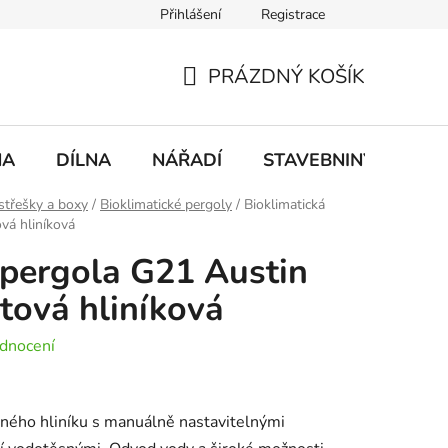
Přihlášení
Registrace
mace
Doprava a platba
PRÁZDNÝ KOŠÍK
NÁKUPNÍ
KOŠÍK
NA
DÍLNA
NÁŘADÍ
STAVEBNINY
DO
střešky a boxy
/
Bioklimatické pergoly
/
Bioklimatická
vá hliníková
 pergola G21 Austin
tová hliníková
dnocení
lného hliníku s manuálně nastavitelnými