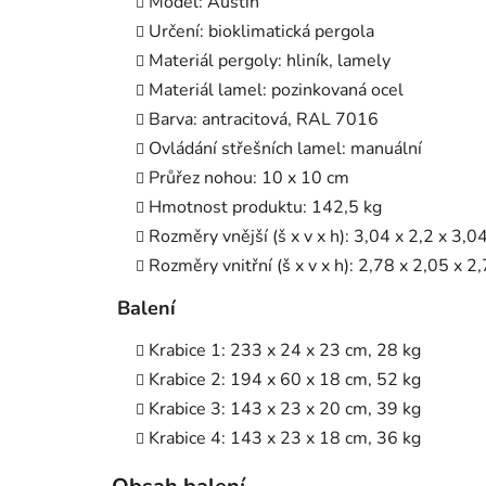
Model: Austin
Určení: bioklimatická pergola
Materiál pergoly: hliník, lamely
Materiál lamel: pozinkovaná ocel
Barva: antracitová, RAL 7016
Ovládání střešních lamel: manuální
Průřez nohou: 10 x 10 cm
Hmotnost produktu: 142,5 kg
Rozměry vnější (š x v x h): 3,04 x 2,2 x 3,0
Rozměry vnitřní (š x v x h): 2,78 x 2,05 x 2
Balení
Krabice 1: 233 x 24 x 23 cm, 28 kg
Krabice 2: 194 x 60 x 18 cm, 52 kg
Krabice 3: 143 x 23 x 20 cm, 39 kg
Krabice 4: 143 x 23 x 18 cm, 36 kg