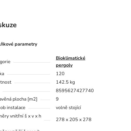
skuze
ňkové parametry
Bioklimatické
gorie
pergoly
ka
120
tnost
142.5 kg
8595627427740
avěná plocha [m2]
9
ob instalace
volně stojící
ěry vnitřní š x v x h
278 x 205 x 278