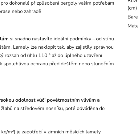
Rozm
pro dokonalé přizpůsobení pergoly vašim potřebám
(cm)
erase nebo zahradě
Bare
Mate
elám
si snadno nastavíte ideální podmínky – od stínu
ěm. Lamely lze naklopit tak, aby zajistily správnou
lký rozsah od úhlu 110 ° až do úplného uzavření
tak spolehlivou ochranu před deštěm nebo slunečním
ysokou odolnost vůči povětrnostním vlivům a
o žlabů na středovém nosníku, poté odváděna do
 kg/m²) je zapotřebí v zimních měsících lamely