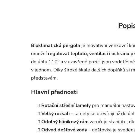
Popi
Bioklimatická pergola
je inovativní venkovní k
umožní
regulovat teplotu, ventilaci i ochranu pr
do úhlu 110° a v uzavřené pozici jsou vodotěsné
v jednom. Díky široké škále dalších doplňků si
představám.
Hlavní přednosti
Rotační střešní lamely
pro manuální nastav
Velký rozsah
– lamely se otevírají až do úh
Odolný hliníkový rám
zaručuje stabilitu, d
Odvod dešťové vody
– dešťovka je sveden