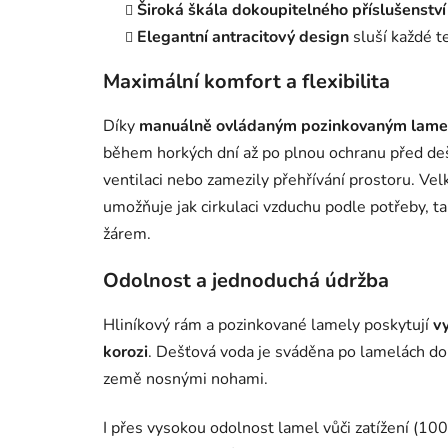
Široká škála dokoupitelného příslušenství
Elegantní antracitový design
sluší každé t
Maximální komfort a flexibilita
Díky
manuálně ovládaným pozinkovaným lam
během horkých dní až po plnou ochranu před dešt
ventilaci nebo zamezily přehřívání prostoru. Ve
umožňuje jak cirkulaci vzduchu podle potřeby, 
žárem.
Odolnost a jednoduchá údržba
Hliníkový rám a pozinkované lamely poskytují
v
korozi
. Dešťová voda je sváděna po lamelách d
země nosnými nohami.
I přes vysokou odolnost lamel vůči zatížení (100