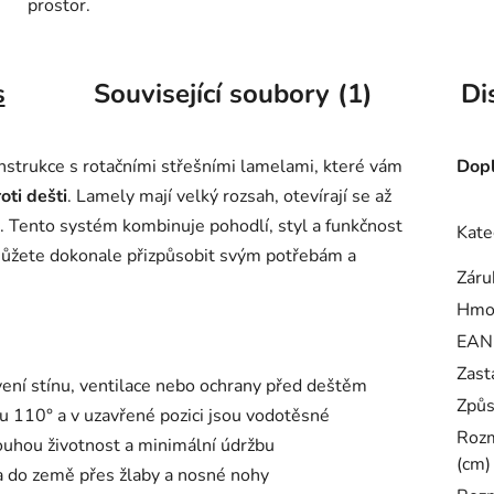
prostor.
s
Související soubory (1)
Di
onstrukce s rotačními střešními lamelami, které vám
Dopl
oti dešti
. Lamely mají velký rozsah, otevírají se až
. Tento systém kombinuje pohodlí, styl a funkčnost
Kate
 můžete dokonale přizpůsobit svým potřebám a
Záru
Hmo
EAN
Zast
ení stínu, ventilace nebo ochrany před deštěm
Způs
lu 110° a v uzavřené pozici jsou vodotěsné
Rozm
louhou životnost a minimální údržbu
(cm)
a do země přes žlaby a nosné nohy