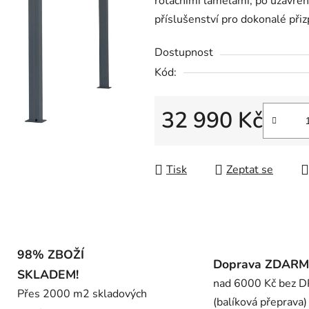
rotačními lamelami, po uzavře
0,0
příslušenství pro dokonalé př
z
5
Dostupnost
hvězdiček.
Kód:
32 990 Kč
Měrná cena:
Tisk
Zeptat se
98% ZBOŽÍ
Doprava ZDAR
SKLADEM!
nad 6000 Kč bez 
Přes 2000 m2 skladových
(balíková přeprava)