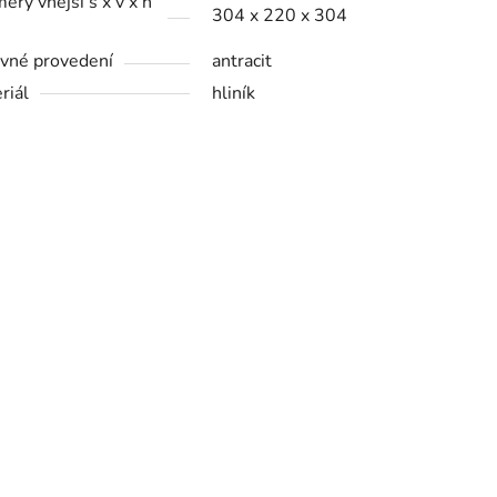
ěry vnější š x v x h
304 x 220 x 304
vné provedení
antracit
riál
hliník