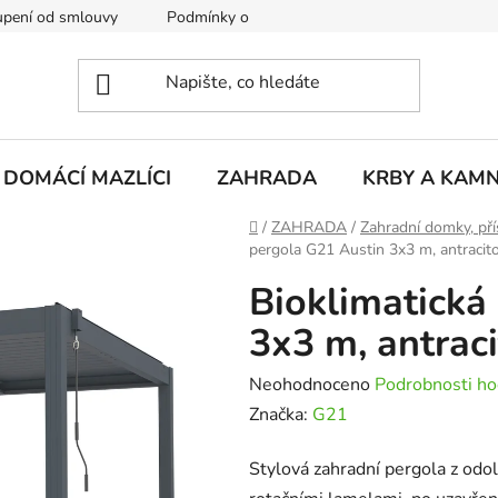
pení od smlouvy
Podmínky ochrany osobních údajů
Rekla
DOMÁCÍ MAZLÍCI
ZAHRADA
KRBY A KAM
Domů
/
ZAHRADA
/
Zahradní domky, pří
pergola G21 Austin 3x3 m, antracito
Bioklimatická
3x3 m, antraci
Průměrné
Neohodnoceno
Podrobnosti ho
hodnocení
Značka:
G21
produktu
Stylová zahradní pergola z odo
je