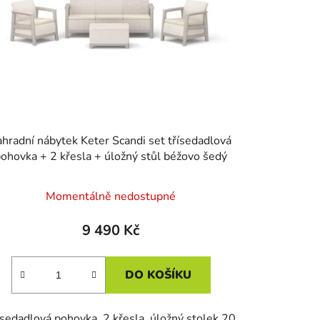
ahradní nábytek Keter Scandi set třísedadlová
ohovka + 2 křesla + úložný stůl béžovo šedý
Momentálně nedostupné
9 490 Kč
DO KOŠÍKU
ísedadlová pohovka, 2 křesla, úložný stolek 20