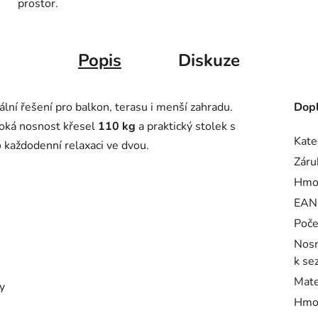
prostor.
Popis
Diskuze
lní řešení pro balkon, terasu i menší zahradu.
Dopl
soká nosnost křesel
110 kg
a praktický stolek s
Kate
každodenní relaxaci ve dvou.
Záru
Hmo
EAN
Poče
Nosn
k sez
Mate
y
Hmot