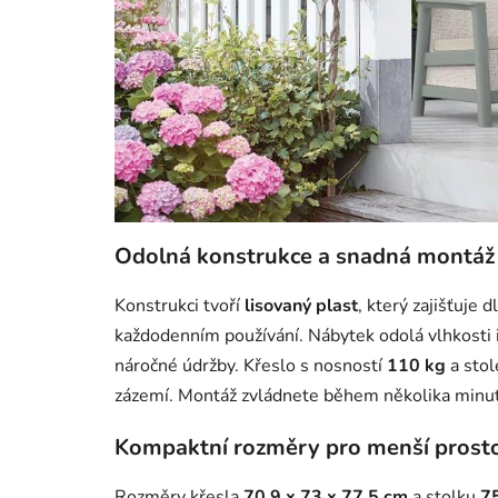
Odolná konstrukce a snadná montáž
Konstrukci tvoří
lisovaný plast
, který zajišťuje
každodenním používání. Nábytek odolá vlhkosti i 
náročné údržby. Křeslo s nosností
110 kg
a stol
zázemí. Montáž zvládnete během několika minut 
Kompaktní rozměry pro menší prost
Rozměry křesla
70,9 x 73 x 77,5 cm
a stolku
75