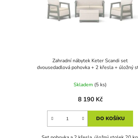
Zahradní nábytek Keter Scandi set
dvousedadlová pohovka + 2 křesla + úložný s
béžovo šedý
Skladem
(5 ks)
8 190 Kč
DO KOŠÍKU
Set pohovka a 2 křesla, úložný stolek 20 kg