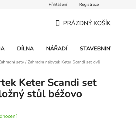
Přihlášení
Registrace
mace
Doprava a platba
PRÁZDNÝ KOŠÍK
NÁKUPNÍ
KOŠÍK
NA
DÍLNA
NÁŘADÍ
STAVEBNINY
DO
Zahradní sety
/
Zahradní nábytek Keter Scandi set dvě
tek Keter Scandi set
ložný stůl béžovo
dnocení