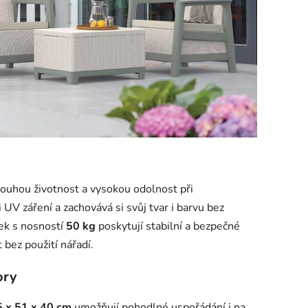
 dlouhou životnost a vysokou odolnost při
UV záření a zachovává si svůj tvar i barvu bez
ek s nosností
50 kg
poskytují stabilní a bezpečné
bez použití nářadí.
ory
 x 51 x 40 cm
umožňují pohodlné uspořádání i na