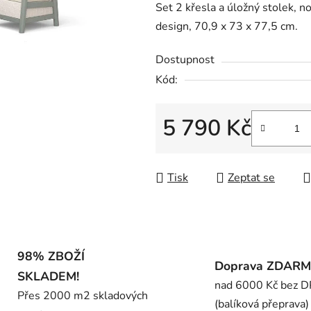
Set 2 křesla a úložný stolek, n
je
design, 70,9 x 73 x 77,5 cm.
0,0
z
Dostupnost
5
Kód:
hvězdiček.
5 790 Kč
Měrná cena:
Tisk
Zeptat se
98% ZBOŽÍ
Doprava ZDAR
SKLADEM!
nad 6000 Kč bez 
Přes 2000 m2 skladových
(balíková přeprava)