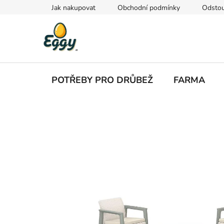
Přejít
Jak nakupovat
Obchodní podmínky
Odstou
na
obsah
POTŘEBY PRO DRŮBEŽ
FARMA