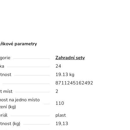
ňkové parametry
gorie
Zahradní sety
ka
24
tnost
19.13 kg
8711245162492
t míst
2
ost na jedno místo
110
ení (kg)
riál
plast
nost (kg)
19,13