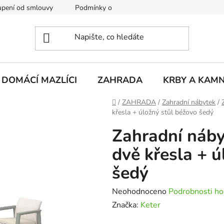
pení od smlouvy
Podmínky ochrany osobních údajů
Rekla
DOMÁCÍ MAZLÍCI
ZAHRADA
KRBY A KAM
Domů
/
ZAHRADA
/
Zahradní nábytek
/
křesla + úložný stůl béžovo šedý
Zahradní náby
dvě křesla + ú
šedý
Průměrné
Neohodnoceno
Podrobnosti ho
hodnocení
Značka:
Keter
produktu