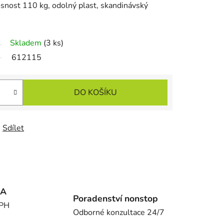
osnost 110 kg, odolný plast, skandinávský
Skladem
(3 ks)
612115
DO KOŠÍKU
Sdílet
MA
Poradenství nonstop
DPH
Odborné konzultace 24/7