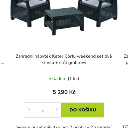
Zahradní nábytek Keter Corfu weekend set dvě
Z
tůl
křesla + stůl grafitový
p
Skladem
(1 ks)
5 290 Kč
DO KOŠÍKU
,
Venkovní set nábytku pro 2 osoby – 2 zahradní
Tř