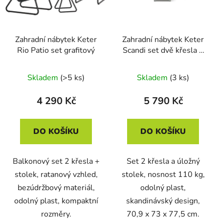
Zahradní nábytek Keter
Zahradní nábytek Keter
Rio Patio set grafitový
Scandi set dvě křesla +
úložný stůl béžovo šedý
Skladem
(>5 ks)
Skladem
(3 ks)
4 290 Kč
5 790 Kč
DO KOŠÍKU
DO KOŠÍKU
Balkonový set 2 křesla +
Set 2 křesla a úložný
stolek, ratanový vzhled,
stolek, nosnost 110 kg,
bezúdržbový materiál,
odolný plast,
odolný plast, kompaktní
skandinávský design,
rozměry.
70,9 x 73 x 77,5 cm.