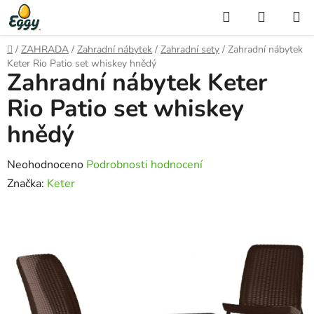
Přejít
Hledat
NÁKUP
na
KOŠÍK
obsah
Domů
/
ZAHRADA
/
Zahradní nábytek
/
Zahradní sety
/
Zahradní nábytek
Keter Rio Patio set whiskey hnědý
Zahradní nábytek Keter
Rio Patio set whiskey
hnědý
Průměrné
Neohodnoceno
Podrobnosti hodnocení
hodnocení
Značka:
Keter
produktu
je
0,0
z
5
hvězdiček.