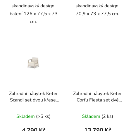
skandinávský design,
skandinávský design,
balení 126 x 77,5 x 73
70,9 x 73 x 77,5 cm.
cm.
Zahradní nábytek Keter
Zahradní nábytek Keter
Scandi set dvou křesel
Corfu Fiesta set dvě
béžovo šedý
dvousedačky + dvě
křesla + stůl cappuccino
Skladem
(>5 ks)
Skladem
(2 ks)
4 290 Kč
13 790 Kč