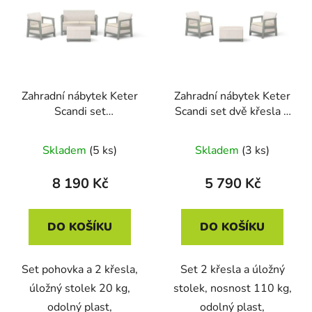
Zahradní nábytek Keter
Zahradní nábytek Keter
Scandi set
Scandi set dvě křesla +
dvousedadlová pohovka
úložný stůl béžovo šedý
+ 2 křesla + úložný stůl
Skladem
(5 ks)
Skladem
(3 ks)
béžovo šedý
8 190 Kč
5 790 Kč
DO KOŠÍKU
DO KOŠÍKU
Set pohovka a 2 křesla,
Set 2 křesla a úložný
úložný stolek 20 kg,
stolek, nosnost 110 kg,
odolný plast,
odolný plast,