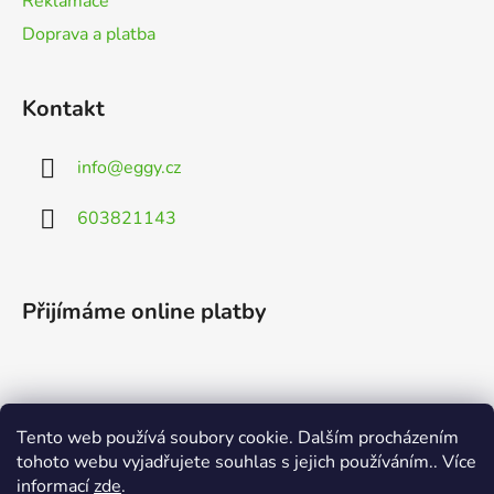
Reklamace
Doprava a platba
Kontakt
info
@
eggy.cz
603821143
Přijímáme online platby
Tento web používá soubory cookie. Dalším procházením
Vyhledávání
tohoto webu vyjadřujete souhlas s jejich používáním.. Více
informací
zde
.