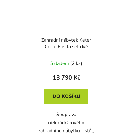
Zahradní nábytek Keter
Corfu Fiesta set dvě
dvousedačky + dvě
křesla + stůl grafitový
Skladem
(2 ks)
13 790 Kč
DO KOŠÍKU
Souprava
nízkoúdržbového
zahradního nábytku – stůl,