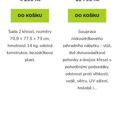
DO KOŠÍKU
DO KOŠÍKU
Sada 2 křesel, rozměry
Souprava
70,9 × 77,5 × 73 cm,
nízkoúdržbového
hmotnost 14 kg, odolná
zahradního nábytku – stůl,
konstrukce, bezúdržbový
dvě dvousedačkové
plast.
pohovky a dvojice křesel s
pohodlnými podsedáky,
odolnost proti vlhkosti,
vodě, větru, UV záření,
hnilobě i...