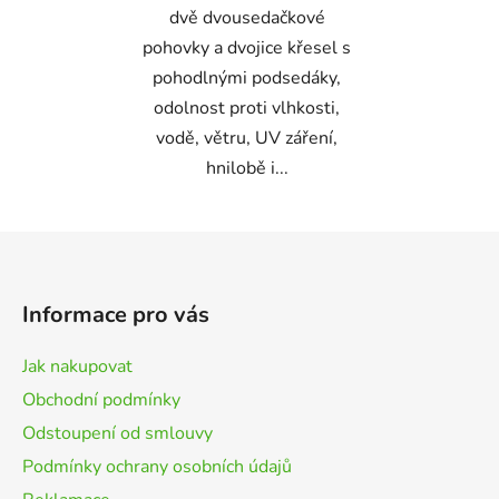
dvě dvousedačkové
pohovky a dvojice křesel s
pohodlnými podsedáky,
odolnost proti vlhkosti,
vodě, větru, UV záření,
hnilobě i...
Z
á
p
Informace pro vás
a
t
Jak nakupovat
í
Obchodní podmínky
Odstoupení od smlouvy
Podmínky ochrany osobních údajů