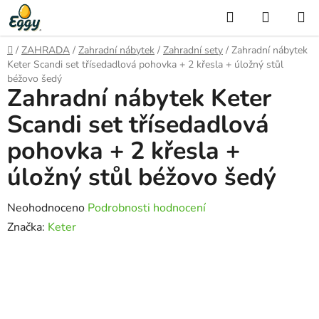
Přejít
Hledat
NÁKUP
na
KOŠÍK
obsah
Domů
/
ZAHRADA
/
Zahradní nábytek
/
Zahradní sety
/
Zahradní nábytek
Keter Scandi set třísedadlová pohovka + 2 křesla + úložný stůl
béžovo šedý
Zahradní nábytek Keter
Scandi set třísedadlová
pohovka + 2 křesla +
úložný stůl béžovo šedý
Průměrné
Neohodnoceno
Podrobnosti hodnocení
hodnocení
Značka:
Keter
produktu
je
0,0
z