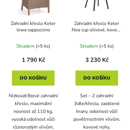
Zahradní křeslo Keter
Zahradní křeslo Keter
Iowa cappuccino
Noa cup olivové, kovové
nohy, 2 ks
Skladem
(>5 ks)
Skladem
(>5 ks)
1 790 Kč
3 230 Kč
DO KOŠÍKU
DO KOŠÍKU
Nízkoúdržbové zahradní
Set – 2 zahradní
křeslo, maximální
židle/křesla, zaoblené
nosnost až 110 kg,
hrany, odolnost vůči
vysoká odolnost vůči
povětrnostním vlivům,
různorodým vlivům,
kovové nohy,