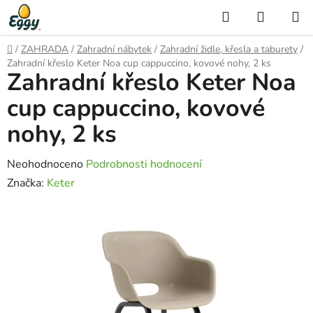
Přejít
Hledat
NÁKUP
na
KOŠÍK
obsah
Domů
/
ZAHRADA
/
Zahradní nábytek
/
Zahradní židle, křesla a taburety
/
Zahradní křeslo Keter Noa cup cappuccino, kovové nohy, 2 ks
Zahradní křeslo Keter Noa
cup cappuccino, kovové
nohy, 2 ks
Průměrné
Neohodnoceno
Podrobnosti hodnocení
hodnocení
Značka:
Keter
produktu
je
0,0
z
5
hvězdiček.