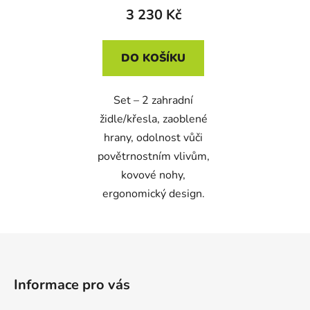
3 230 Kč
DO KOŠÍKU
Set – 2 zahradní
židle/křesla, zaoblené
hrany, odolnost vůči
povětrnostním vlivům,
kovové nohy,
ergonomický design.
Z
á
p
Informace pro vás
a