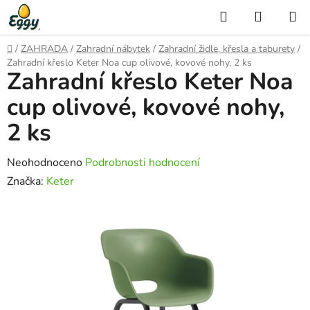
Přejít
Hledat
NÁKUP
na
KOŠÍK
obsah
Domů
/
ZAHRADA
/
Zahradní nábytek
/
Zahradní židle, křesla a taburety
/
Zahradní křeslo Keter Noa cup olivové, kovové nohy, 2 ks
Zahradní křeslo Keter Noa
cup olivové, kovové nohy,
2 ks
Průměrné
Neohodnoceno
Podrobnosti hodnocení
hodnocení
Značka:
Keter
produktu
je
0,0
z
5
hvězdiček.