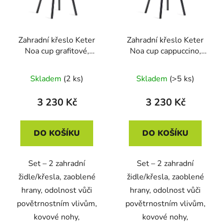
Zahradní křeslo Keter
Zahradní křeslo Keter
Noa cup grafitové,
Noa cup cappuccino,
kovové nohy, 2 ks
kovové nohy, 2 ks
Skladem
(2 ks)
Skladem
(>5 ks)
3 230 Kč
3 230 Kč
DO KOŠÍKU
DO KOŠÍKU
Set – 2 zahradní
Set – 2 zahradní
židle/křesla, zaoblené
židle/křesla, zaoblené
hrany, odolnost vůči
hrany, odolnost vůči
povětrnostním vlivům,
povětrnostním vlivům,
kovové nohy,
kovové nohy,