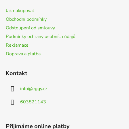
a
t
Jak nakupovat
í
Obchodní podmínky
Odstoupení od smlouvy
Podmínky ochrany osobních údajů
Reklamace
Doprava a platba
Kontakt
info
@
eggy.cz
603821143
Přijímáme online platby