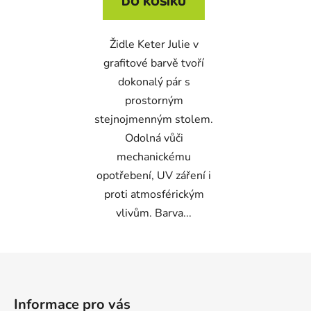
DO KOŠÍKU
Židle Keter Julie v
grafitové barvě tvoří
dokonalý pár s
prostorným
stejnojmenným stolem.
Odolná vůči
mechanickému
opotřebení, UV záření i
proti atmosférickým
vlivům. Barva...
Z
á
p
Informace pro vás