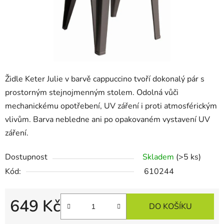
Židle Keter Julie v barvě cappuccino tvoří dokonalý pár s
prostorným stejnojmenným stolem. Odolná vůči
mechanickému opotřebení, UV záření i proti atmosférickým
vlivům. Barva nebledne ani po opakovaném vystavení UV
záření.
Dostupnost
Skladem
(>5 ks)
Kód:
610244
649 Kč
DO KOŠÍKU
Měrná cena: