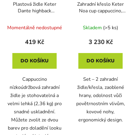
Plastová židle Keter
Zahradní křeslo Keter
Dante highback
Noa cup cappuccino,
Cappuccino
kovové nohy, 2 ks
Momentálně nedostupné
Skladem
(>5 ks)
419 Kč
3 230 Kč
DO KOŠÍKU
DO KOŠÍKU
Cappuccino
Set – 2 zahradní
nízkoúdržbová zahradní
židle/křesla, zaoblené
židle je stohovatelná a
hrany, odolnost vůči
velmi lehká (2,36 kg) pro
povětrnostním vlivům,
snadné uskladnění.
kovové nohy,
Můžete zvolit ze dvou
ergonomický design.
barev pro doladění looku