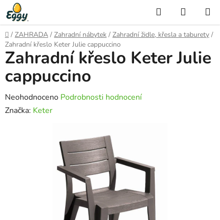
Přejít
Hledat
NÁKUP
na
KOŠÍK
obsah
Domů
/
ZAHRADA
/
Zahradní nábytek
/
Zahradní židle, křesla a taburety
/
Zahradní křeslo Keter Julie cappuccino
Zahradní křeslo Keter Julie
cappuccino
Průměrné
Neohodnoceno
Podrobnosti hodnocení
hodnocení
Značka:
Keter
produktu
je
0,0
z
5
hvězdiček.