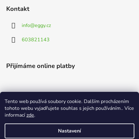
Kontakt
info
@
eggy.cz
603821143
Přijímáme online platby
Tento web používá soubory cookie. Dalším procházením
Vyhledávání
tohoto webu vyjadřujete souhlas s jejich používáním.. Více
informací
zde
.
HLEDAT
Nastavení