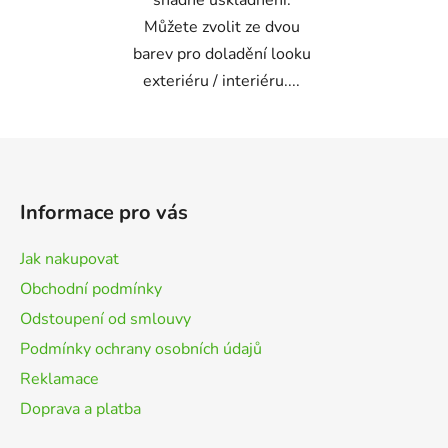
snadné uskladnění.
Můžete zvolit ze dvou
barev pro doladění looku
exteriéru / interiéru....
Z
á
p
Informace pro vás
a
t
Jak nakupovat
í
Obchodní podmínky
Odstoupení od smlouvy
Podmínky ochrany osobních údajů
Reklamace
Doprava a platba