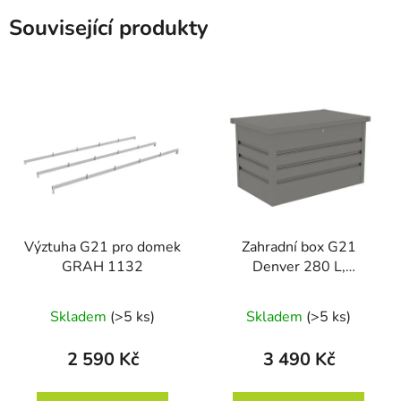
Související produkty
Výztuha G21 pro domek
Zahradní box G21
GRAH 1132
Denver 280 L,
metalický šedý plechový
Skladem
(>5 ks)
Skladem
(>5 ks)
2 590 Kč
3 490 Kč