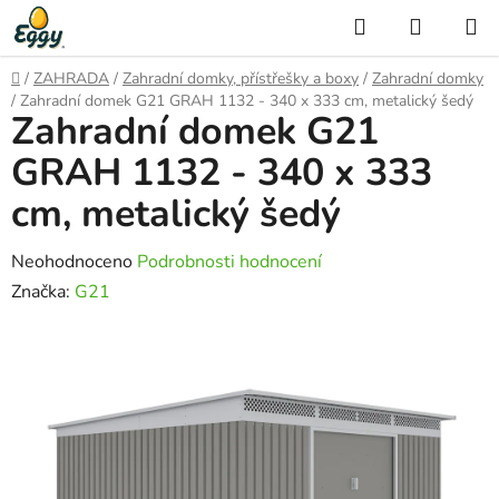
Přejít
Hledat
NÁKUP
na
KOŠÍK
obsah
Domů
/
ZAHRADA
/
Zahradní domky, přístřešky a boxy
/
Zahradní domky
/
Zahradní domek G21 GRAH 1132 - 340 x 333 cm, metalický šedý
Zahradní domek G21
GRAH 1132 - 340 x 333
cm, metalický šedý
Průměrné
Neohodnoceno
Podrobnosti hodnocení
hodnocení
Značka:
G21
produktu
je
0,0
z
5
hvězdiček.