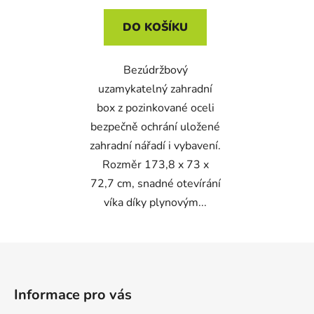
DO KOŠÍKU
Bezúdržbový
uzamykatelný zahradní
box z pozinkované oceli
bezpečně ochrání uložené
zahradní nářadí i vybavení.
Rozměr 173,8 x 73 x
72,7 cm, snadné otevírání
víka díky plynovým...
Z
á
p
Informace pro vás
a