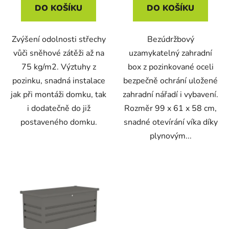
DO KOŠÍKU
DO KOŠÍKU
Zvýšení odolnosti střechy
Bezúdržbový
vůči sněhové zátěži až na
uzamykatelný zahradní
75 kg/m2. Výztuhy z
box z pozinkované oceli
pozinku, snadná instalace
bezpečně ochrání uložené
jak při montáži domku, tak
zahradní nářadí i vybavení.
i dodatečně do již
Rozměr 99 x 61 x 58 cm,
postaveného domku.
snadné otevírání víka díky
plynovým...