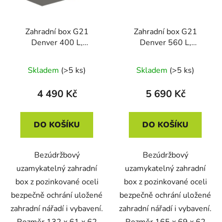
Zahradní box G21
Zahradní box G21
Denver 400 L,
Denver 560 L,
metalický šedý plechový
metalický šedý plechový
Skladem
(>5 ks)
Skladem
(>5 ks)
4 490 Kč
5 690 Kč
DO KOŠÍKU
DO KOŠÍKU
Bezúdržbový
Bezúdržbový
uzamykatelný zahradní
uzamykatelný zahradní
box z pozinkované oceli
box z pozinkované oceli
bezpečně ochrání uložené
bezpečně ochrání uložené
zahradní nářadí i vybavení.
zahradní nářadí i vybavení.
Rozměr 132 x 61 x 62
Rozměr 165 x 69 x 62