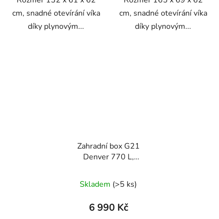
cm, snadné otevírání víka
cm, snadné otevírání víka
díky plynovým...
díky plynovým...
Zahradní box G21
Denver 770 L,
metalický šedý plechový
Skladem
(>5 ks)
6 990 Kč