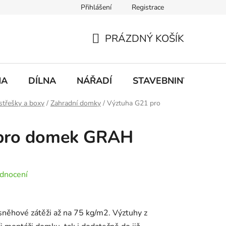
Přihlášení
Registrace
mace
Doprava a platba
PRÁZDNÝ KOŠÍK
NÁKUPNÍ
KOŠÍK
NA
DÍLNA
NÁŘADÍ
STAVEBNINY
DO
střešky a boxy
/
Zahradní domky
/
Výztuha G21 pro
 pro domek GRAH
dnocení
 sněhové zátěži až na 75 kg/m2. Výztuhy z