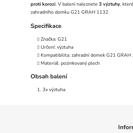
proti korozi
. V balení naleznete
3 výztuhy
, kter
zahradního domku G21 GRAH 1132.
Specifikace
Značka: G21
Určení: výztuha
Kompatibilita: zahradní domek G21 GRAH
Materiál: pozinkovaný plech
Obsah balení
3x výztuha
Z
á
Infor
p