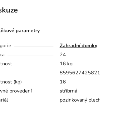
skuze
ňkové parametry
gorie
Zahradní domky
ka
24
tnost
16 kg
8595627425821
nost (kg)
16
vné provedení
stříbrná
riál
pozinkovaný plech