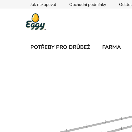
Přejít
Jak nakupovat
Obchodní podmínky
Odstou
na
obsah
POTŘEBY PRO DRŮBEŽ
FARMA