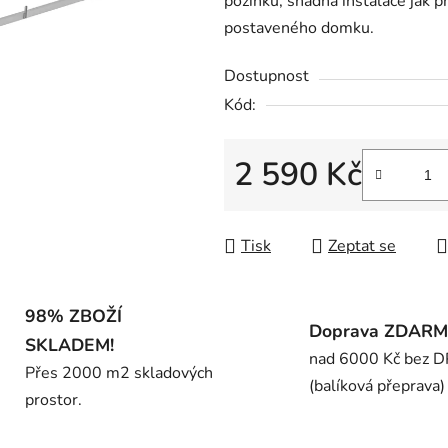
pozinku, snadná instalace jak p
0,0
postaveného domku.
z
5
Dostupnost
hvězdiček.
Kód:
2 590 Kč
Měrná cena:
Tisk
Zeptat se
98% ZBOŽÍ
Doprava ZDAR
SKLADEM!
nad 6000 Kč bez 
Přes 2000 m2 skladových
(balíková přeprava)
prostor.