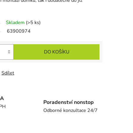
ři montáži domku, tak i dodatečně do již
Skladem
(>5 ks)
63900974
DO KOŠÍKU
Sdílet
MA
Poradenství nonstop
DPH
Odborné konzultace 24/7