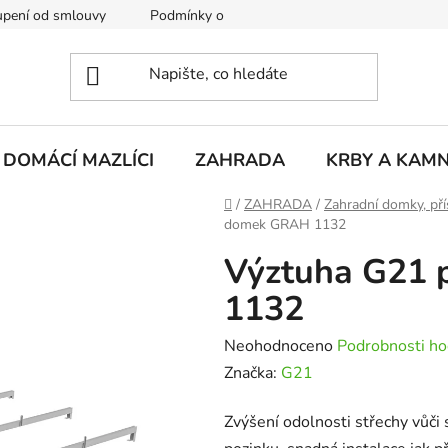
pení od smlouvy
Podmínky ochrany osobních údajů
Rekla
DOMÁCÍ MAZLÍCI
ZAHRADA
KRBY A KAM
Domů
/
ZAHRADA
/
Zahradní domky, pří
domek GRAH 1132
Výztuha G21
1132
Průměrné
Neohodnoceno
Podrobnosti ho
hodnocení
Značka:
G21
produktu
Zvýšení odolnosti střechy vůči
je