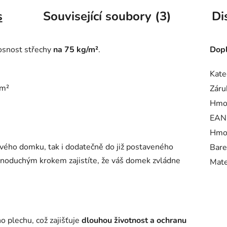
s
Související soubory (3)
Di
osnost střechy
na 75 kg/m²
.
Dopl
Kate
/m²
Záru
Hmo
EAN
Hmot
ového domku, tak i dodatečně do již postaveného
Bare
dnoduchým krokem zajistíte, že váš domek zvládne
Mate
 plechu, což zajišťuje
dlouhou životnost a ochranu