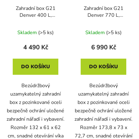
Zahradní box G21
Zahradní box G21
Denver 400 L,
Denver 770 L,
metalický šedý plechový
metalický šedý plechový
Skladem
(>5 ks)
Skladem
(>5 ks)
4 490 Kč
6 990 Kč
DO KOŠÍKU
DO KOŠÍKU
Bezúdržbový
Bezúdržbový
uzamykatelný zahradní
uzamykatelný zahradní
box z pozinkované oceli
box z pozinkované oceli
bezpečně ochrání uložené
bezpečně ochrání uložené
zahradní nářadí i vybavení.
zahradní nářadí i vybavení.
Rozměr 132 x 61 x 62
Rozměr 173,8 x 73 x
cm, snadné otevírání víka
72,7 cm, snadné otevírání