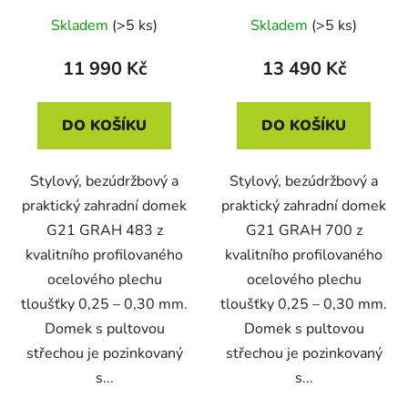
Skladem
(>5 ks)
Skladem
(>5 ks)
11 990 Kč
13 490 Kč
DO KOŠÍKU
DO KOŠÍKU
Stylový, bezúdržbový a
Stylový, bezúdržbový a
praktický zahradní domek
praktický zahradní domek
G21 GRAH 483 z
G21 GRAH 700 z
kvalitního profilovaného
kvalitního profilovaného
ocelového plechu
ocelového plechu
tloušťky 0,25 – 0,30 mm.
tloušťky 0,25 – 0,30 mm.
Domek s pultovou
Domek s pultovou
střechou je pozinkovaný
střechou je pozinkovaný
s...
s...