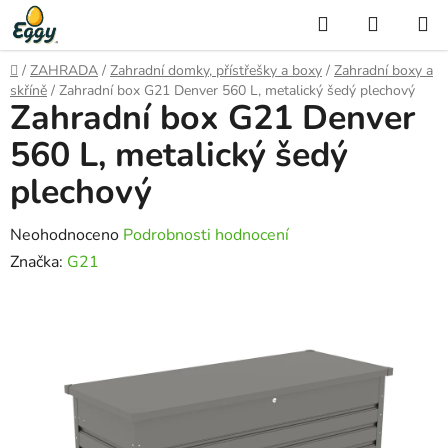
Přejít
Hledat
NÁKUP
na
KOŠÍK
obsah
Domů
/
ZAHRADA
/
Zahradní domky, přístřešky a boxy
/
Zahradní boxy a
skříně
/
Zahradní box G21 Denver 560 L, metalický šedý plechový
Zahradní box G21 Denver
560 L, metalický šedý
plechový
Průměrné
Neohodnoceno
Podrobnosti hodnocení
hodnocení
Značka:
G21
produktu
je
0,0
z
5
hvězdiček.