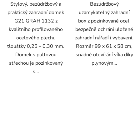
Stylový, bezúdržbový a
Bezúdržbový
praktický zahradní domek
uzamykatelný zahradní
G21 GRAH 1132 z
box z pozinkované oceli
kvalitního profilovaného
bezpečně ochrání uložené
ocelového plechu
zahradní nářadí i vybavení.
tloušťky 0,25 – 0,30 mm.
Rozměr 99 x 61 x 58 cm,
Domek s pultovou
snadné otevírání víka díky
střechou je pozinkovaný
plynovým...
s...