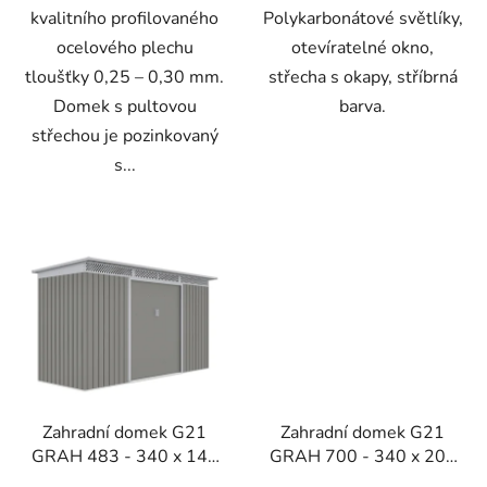
kvalitního profilovaného
Polykarbonátové světlíky,
ocelového plechu
otevíratelné okno,
tloušťky 0,25 – 0,30 mm.
střecha s okapy, stříbrná
Domek s pultovou
barva.
střechou je pozinkovaný
s...
Zahradní domek G21
Zahradní domek G21
GRAH 483 - 340 x 142
GRAH 700 - 340 x 206
cm, metalický šedý
cm, metalický šedý