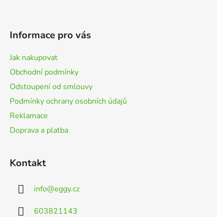
Z
á
p
Informace pro vás
a
t
Jak nakupovat
í
Obchodní podmínky
Odstoupení od smlouvy
Podmínky ochrany osobních údajů
Reklamace
Doprava a platba
Kontakt
info
@
eggy.cz
603821143