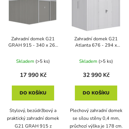
Zahradní domek G21
Zahradní domek G21
GRAH 915 - 340 x 269
Atlanta 676 - 294 x
cm, metalický šedý
230 cm, metal silver
Skladem
(>5 ks)
Skladem
(>5 ks)
17 990 Kč
32 990 Kč
DO KOŠÍKU
DO KOŠÍKU
Stylový, bezúdržbový a
Plechový zahradní domek
praktický zahradní domek
se sílou stěny 0,4 mm,
G21 GRAH 915 z
průchozí výška je 178 cm.