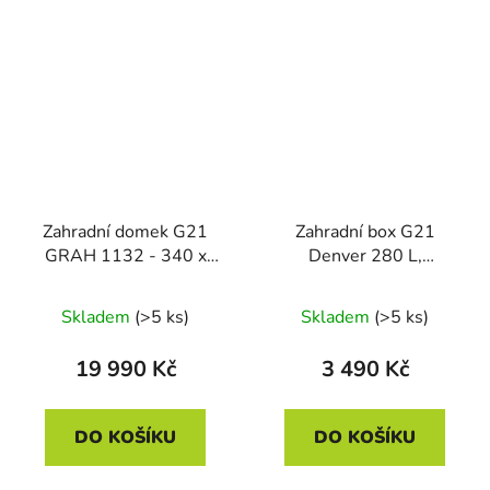
Zahradní domek G21
Zahradní box G21
GRAH 1132 - 340 x
Denver 280 L,
333 cm, metalický šedý
metalický šedý plechový
Skladem
(>5 ks)
Skladem
(>5 ks)
19 990 Kč
3 490 Kč
DO KOŠÍKU
DO KOŠÍKU