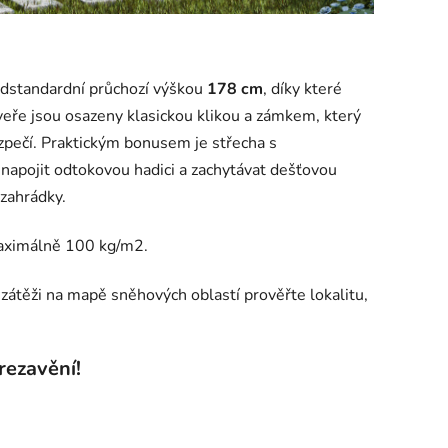
dstandardní průchozí výškou
178 cm
, díky které
eře jsou osazeny klasickou klikou a zámkem, který
ezpečí. Praktickým bonusem je střecha s
apojit odtokovou hadici a zachytávat dešťovou
 zahrádky.
aximálně 100 kg/m2.
zátěži na mapě sněhových oblastí prověřte lokalitu,
rezavění!