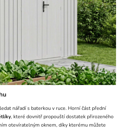
chu
dat nářadí s baterkou v ruce. Horní část přední
tlíky
, které dovnitř propouští dostatek přirozeného
čním otevíratelným oknem, díky kterému můžete