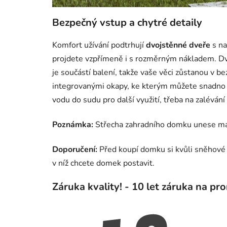
Bezpečný vstup a chytré detaily
Komfort užívání podtrhují
dvojstěnné dveře
s na
projdete vzpřímeně i s rozměrným nákladem. Dv
je součástí balení, takže vaše věci zůstanou v b
integrovanými okapy, ke kterým můžete snadno n
vodu do sudu pro další využití, třeba na zalévání
Poznámka:
Střecha zahradního domku unese m
Doporučení:
Před koupí domku si kvůli sněhové 
v níž chcete domek postavit.
Záruka kvality! - 10 let záruka na pro