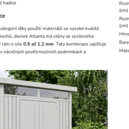
é hadice
Rozm
(cm)
ce
Rozm
(cm)
tegorii díky použití materiálů ve vysoké kvalitě.
Hmot
plechů, domek Atlanta má stěny ze zesíleného
Bare
í rám o síle
0,5 až 1,2 mm
. Tato kombinace zajišťuje
Mate
i v náročných povětrnostních podmínkách a