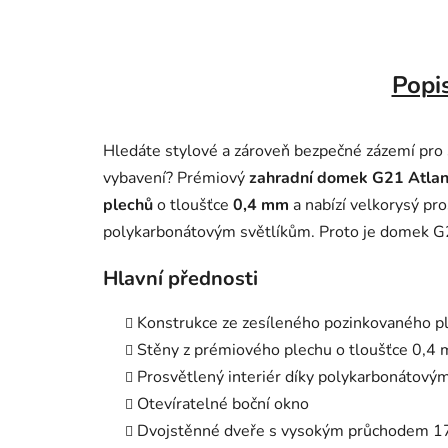
Popi
Hledáte stylové a zároveň bezpečné zázemí pro 
vybavení? Prémiový
zahradní domek G21 Atlan
plechů
o tloušťce
0,4 mm
a nabízí velkorysý pro
polykarbonátovým světlíkům. Proto je domek G2
Hlavní přednosti
Konstrukce ze zesíleného pozinkovaného pl
Stěny z prémiového plechu o tloušťce 0,4
Prosvětlený interiér díky polykarbonátový
Otevíratelné boční okno
Dvojstěnné dveře s vysokým průchodem 17