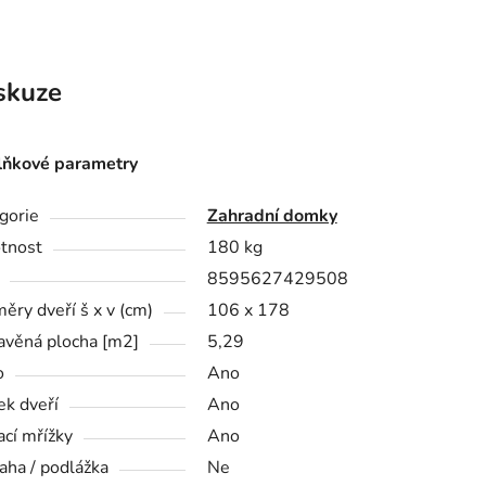
skuze
ňkové parametry
gorie
Zahradní domky
tnost
180 kg
8595627429508
ěry dveří š x v (cm)
106 x 178
avěná plocha [m2]
5,29
o
Ano
k dveří
Ano
ací mřížky
Ano
aha / podlážka
Ne