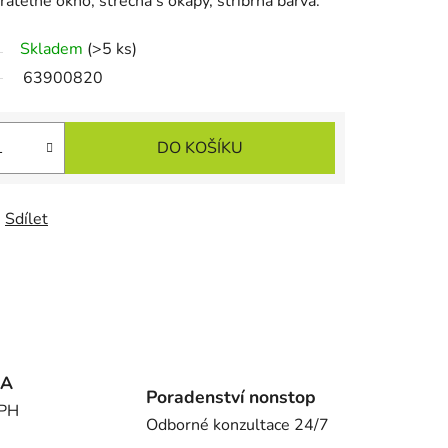
ratelné okno, střecha s okapy, stříbrná barva.
Skladem
(>5 ks)
63900820
DO KOŠÍKU
Sdílet
MA
Poradenství nonstop
DPH
Odborné konzultace 24/7