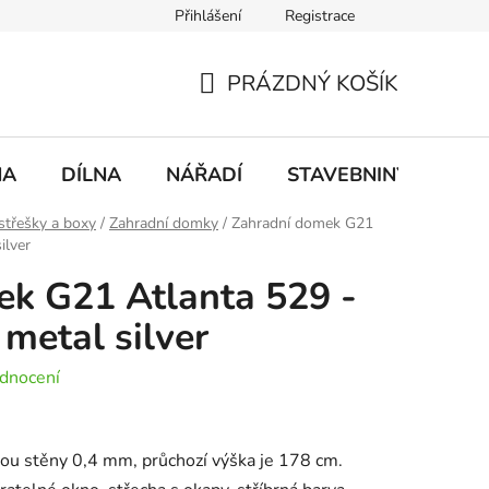
Přihlášení
Registrace
mace
Doprava a platba
PRÁZDNÝ KOŠÍK
NÁKUPNÍ
KOŠÍK
NA
DÍLNA
NÁŘADÍ
STAVEBNINY
DO
střešky a boxy
/
Zahradní domky
/
Zahradní domek G21
ilver
k G21 Atlanta 529 -
metal silver
dnocení
lou stěny 0,4 mm, průchozí výška je 178 cm.