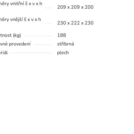
ěry vnitřní š x v x h
209 x 209 x 200
ěry vnější š x v x h
230 x 222 x 230
nost (kg)
188
vné provedení
stříbrná
riál
plech