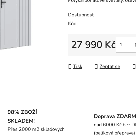
Polykarbonátové světlíky, oteví
0,0
z
Dostupnost
5
Kód:
hvězdiček.
27 990 Kč
Měrná cena:
Tisk
Zeptat se
98% ZBOŽÍ
Doprava ZDAR
SKLADEM!
nad 6000 Kč bez 
Přes 2000 m2 skladových
(balíková přeprava)