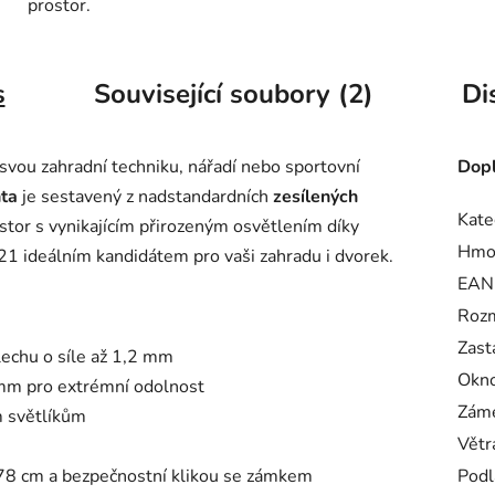
prostor.
s
Související soubory (2)
Di
svou zahradní techniku, nářadí nebo sportovní
Dopl
ta
je sestavený z nadstandardních
zesílených
Kate
stor s vynikajícím přirozeným osvětlením díky
Hmo
1 ideálním kandidátem pro vaši zahradu i dvorek.
EAN
Rozm
Zast
echu o síle až 1,2 mm
Okn
 mm pro extrémní odolnost
Záme
m světlíkům
Větr
8 cm a bezpečnostní klikou se zámkem
Podl