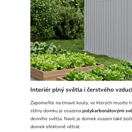
Interiér plný světla i čerstvého vzdu
Zapomeňte na tmavé kouty, ve kterých musíte hle
stěny domku je osazena
polykarbonátovými svě
denního světla. Navíc je domek osazen také bo
domek efektivně větrat.