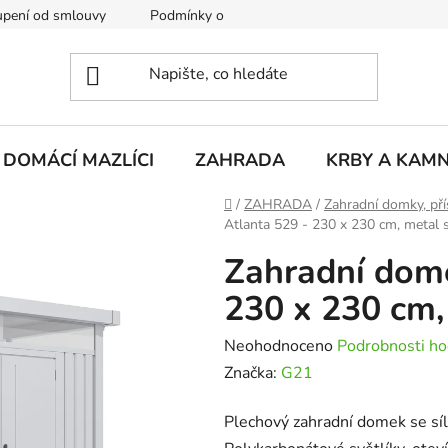
pení od smlouvy
Podmínky ochrany osobních údajů
Rekla
DOMÁCÍ MAZLÍCI
ZAHRADA
KRBY A KAM
Domů
/
ZAHRADA
/
Zahradní domky, pří
Atlanta 529 - 230 x 230 cm, metal s
Zahradní dome
230 x 230 cm, 
Průměrné
Neohodnoceno
Podrobnosti ho
hodnocení
Značka:
G21
produktu
Plechový zahradní domek se sí
je