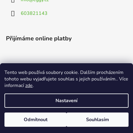
603821143
Přijímáme online platby
Tento web používá soubory cookie. Dalším procházením
Vyhledávání
tohoto webu vyjadřujete souhlas s jejich používáním.. Více
informací
zde
.
HLEDAT
Nastavení
Odmítnout
Souhlasím
Vytvořil Shoptet
Copyright 2026
EGGY.cz
. Všechna práva vyhrazena.