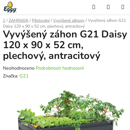
Přejít
Hledat
NÁKUP
na
KOŠÍK
obsah
Domů
/
ZAHRADA
/
Pěstování
/
Vyvýšené záhony
/
Vyvýšený záhon G21
Daisy 120 x 90 x 52 cm, plechový, antracitový
Vyvýšený záhon G21 Daisy
120 x 90 x 52 cm,
plechový, antracitový
Průměrné
Neohodnoceno
Podrobnosti hodnocení
hodnocení
Značka:
G21
produktu
je
0,0
z
5
hvězdiček.