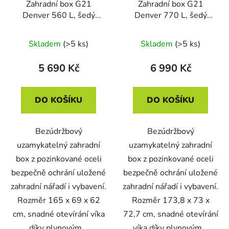
Zahradní box G21
Zahradní box G21
Denver 560 L, šedý
Denver 770 L, šedý
plechový
plechový
Skladem
(>5 ks)
Skladem
(>5 ks)
5 690 Kč
6 990 Kč
DO KOŠÍKU
DO KOŠÍKU
Bezúdržbový
Bezúdržbový
uzamykatelný zahradní
uzamykatelný zahradní
box z pozinkované oceli
box z pozinkované oceli
bezpečně ochrání uložené
bezpečně ochrání uložené
zahradní nářadí i vybavení.
zahradní nářadí i vybavení.
Rozměr 165 x 69 x 62
Rozměr 173,8 x 73 x
cm, snadné otevírání víka
72,7 cm, snadné otevírání
díky plynovým...
víka díky plynovým...