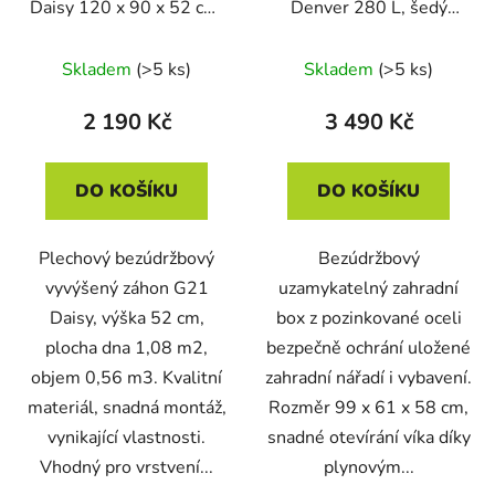
Daisy 120 x 90 x 52 cm,
Denver 280 L, šedý
plechový, hnědý
plechový
Skladem
(>5 ks)
Skladem
(>5 ks)
2 190 Kč
3 490 Kč
DO KOŠÍKU
DO KOŠÍKU
Plechový bezúdržbový
Bezúdržbový
vyvýšený záhon G21
uzamykatelný zahradní
Daisy, výška 52 cm,
box z pozinkované oceli
plocha dna 1,08 m2,
bezpečně ochrání uložené
objem 0,56 m3. Kvalitní
zahradní nářadí i vybavení.
materiál, snadná montáž,
Rozměr 99 x 61 x 58 cm,
vynikající vlastnosti.
snadné otevírání víka díky
Vhodný pro vrstvení...
plynovým...