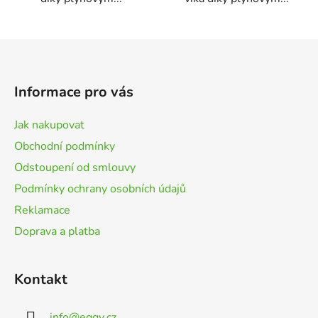
Z
á
p
Informace pro vás
a
t
Jak nakupovat
í
Obchodní podmínky
Odstoupení od smlouvy
Podmínky ochrany osobních údajů
Reklamace
Doprava a platba
Kontakt
info
@
eggy.cz