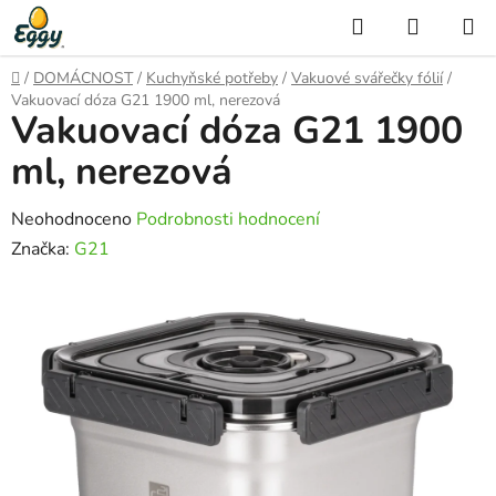
Přejít
Hledat
NÁKUP
na
KOŠÍK
obsah
Domů
/
DOMÁCNOST
/
Kuchyňské potřeby
/
Vakuové svářečky fólií
/
Vakuovací dóza G21 1900 ml, nerezová
Vakuovací dóza G21 1900
ml, nerezová
Průměrné
Neohodnoceno
Podrobnosti hodnocení
hodnocení
Značka:
G21
produktu
je
0,0
z
5
hvězdiček.