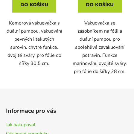
DO KOŠÍKU
DO KOŠÍKU
Komorová vakuovačka s
Vakuovačka se
duální pumpou, vakuování
zásobníkem na fólii a
pevných i tekutých
duální pumpou pro
surovin, chytré funkce,
spolehlivé zavakuování
dvojité sváry, pro fólie do
potravin. Funkce
šířky 30,5 cm.
marinování, dvojité sváry,
pro fólie do šířky 28 cm.
Z
á
p
Informace pro vás
a
t
Jak nakupovat
í
Obchodní podmínky