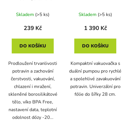
Skladem
(>5 ks)
Skladem
(>5 ks)
239 Kč
1 390 Kč
DO KOŠÍKU
DO KOŠÍKU
Prodloužení trvanlivosti
Kompaktní vakuovačka s
potravin a zachování
duální pumpou pro rychlé
čerstvosti, vakuování,
a spolehlivé zavakuování
chlazení i mražení,
potravin. Univerzální pro
skleněné borosilikátové
fólie do šířky 28 cm.
tělo, víko BPA Free,
nastavení data, teplotní
odolnost dózy -20...