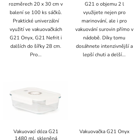
rozměrech 20 x 30 cm v
G21 o objemu 2 l
balení se 100 ks sáčků.
využijete nejen pro
Praktické univerzální
marinování, ale i pro
využití ve vakuovačkách
vakuování surovin přímo v
G21 Onyx, G21 Nefrit i
nádobě. Díky tomu
dalších do šířky 28 cm.
dosáhnete intenzivnější a
Pro...
lepší chuti a delší...
Vakuovací dóza G21
Vakuovačka G21 Onyx
1480 ml, skleněná