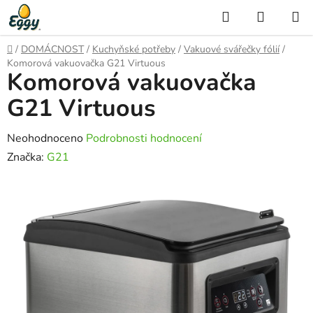
Přejít
Hledat
NÁKUP
na
KOŠÍK
obsah
Domů
/
DOMÁCNOST
/
Kuchyňské potřeby
/
Vakuové svářečky fólií
/
Komorová vakuovačka G21 Virtuous
Komorová vakuovačka
G21 Virtuous
Průměrné
Neohodnoceno
Podrobnosti hodnocení
hodnocení
Značka:
G21
produktu
je
0,0
z
5
hvězdiček.