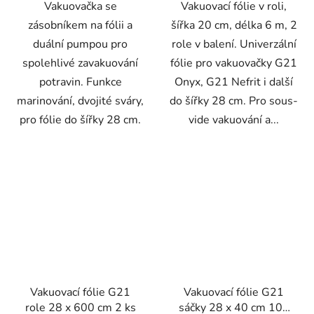
Vakuovačka se
Vakuovací fólie v roli,
zásobníkem na fólii a
šířka 20 cm, délka 6 m, 2
duální pumpou pro
role v balení. Univerzální
spolehlivé zavakuování
fólie pro vakuovačky G21
potravin. Funkce
Onyx, G21 Nefrit i další
marinování, dvojité sváry,
do šířky 28 cm. Pro sous-
pro fólie do šířky 28 cm.
vide vakuování a...
Vakuovací fólie G21
Vakuovací fólie G21
role 28 x 600 cm 2 ks
sáčky 28 x 40 cm 100