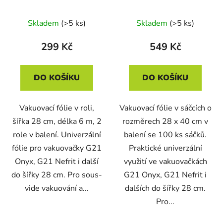
ks
Skladem
(>5 ks)
Skladem
(>5 ks)
299 Kč
549 Kč
DO KOŠÍKU
DO KOŠÍKU
Vakuovací fólie v roli,
Vakuovací fólie v sáčcích o
šířka 28 cm, délka 6 m, 2
rozměrech 28 x 40 cm v
role v balení. Univerzální
balení se 100 ks sáčků.
fólie pro vakuovačky G21
Praktické univerzální
Onyx, G21 Nefrit i další
využití ve vakuovačkách
do šířky 28 cm. Pro sous-
G21 Onyx, G21 Nefrit i
vide vakuování a...
dalších do šířky 28 cm.
Pro...