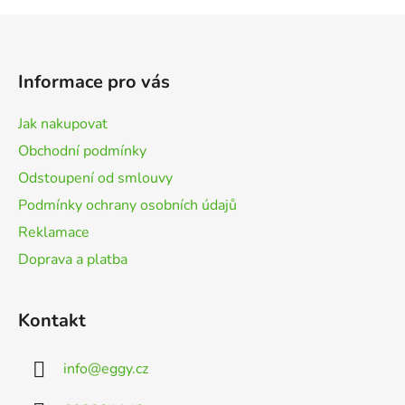
Z
á
p
Informace pro vás
a
t
Jak nakupovat
í
Obchodní podmínky
Odstoupení od smlouvy
Podmínky ochrany osobních údajů
Reklamace
Doprava a platba
Kontakt
info
@
eggy.cz