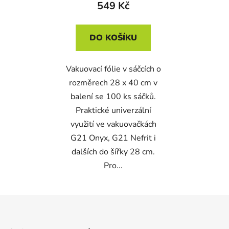
549 Kč
DO KOŠÍKU
Vakuovací fólie v sáčcích o
rozměrech 28 x 40 cm v
balení se 100 ks sáčků.
Praktické univerzální
využití ve vakuovačkách
G21 Onyx, G21 Nefrit i
dalších do šířky 28 cm.
Pro...
Z
á
p