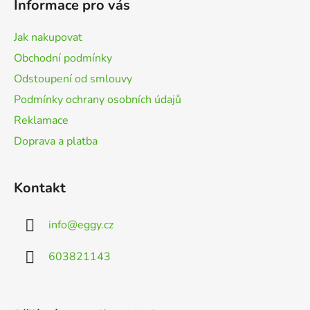
Informace pro vás
a
t
Jak nakupovat
í
Obchodní podmínky
Odstoupení od smlouvy
Podmínky ochrany osobních údajů
Reklamace
Doprava a platba
Kontakt
info
@
eggy.cz
603821143