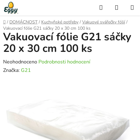
Přejít
Hledat
NÁKUP
na
KOŠÍK
obsah
Domů
/
DOMÁCNOST
/
Kuchyňské potřeby
/
Vakuové svářečky fólií
/
Vakuovací fólie G21 sáčky 20 x 30 cm 100 ks
Vakuovací fólie G21 sáčky
20 x 30 cm 100 ks
Průměrné
Neohodnoceno
Podrobnosti hodnocení
hodnocení
Značka:
G21
produktu
je
0,0
z
5
hvězdiček.