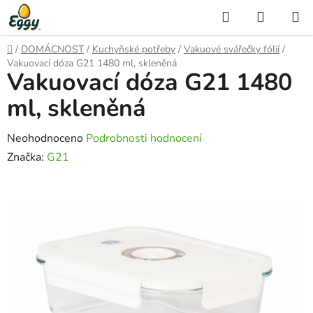
Přejít
Hledat
NÁKUP
na
KOŠÍK
obsah
Domů
/
DOMÁCNOST
/
Kuchyňské potřeby
/
Vakuové svářečky fólií
/
Vakuovací dóza G21 1480 ml, skleněná
Vakuovací dóza G21 1480
ml, skleněná
Průměrné
Neohodnoceno
Podrobnosti hodnocení
hodnocení
Značka:
G21
produktu
je
0,0
z
5
hvězdiček.