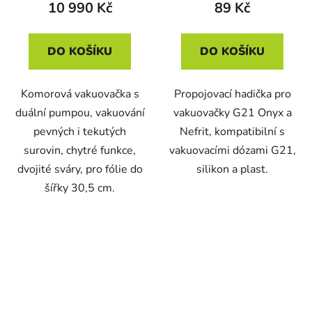
10 990 Kč
89 Kč
DO KOŠÍKU
DO KOŠÍKU
Komorová vakuovačka s
Propojovací hadička pro
duální pumpou, vakuování
vakuovačky G21 Onyx a
pevných i tekutých
Nefrit, kompatibilní s
surovin, chytré funkce,
vakuovacími dózami G21,
dvojité sváry, pro fólie do
silikon a plast.
šířky 30,5 cm.