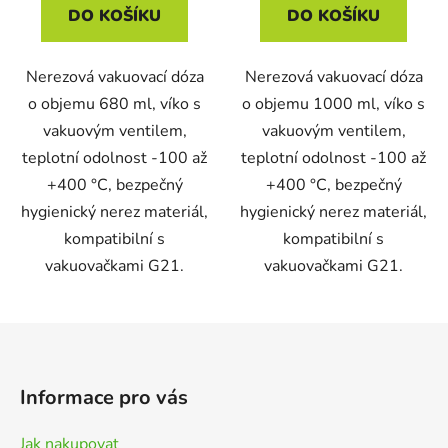
DO KOŠÍKU
DO KOŠÍKU
Nerezová vakuovací dóza
Nerezová vakuovací dóza
o objemu 680 ml, víko s
o objemu 1000 ml, víko s
vakuovým ventilem,
vakuovým ventilem,
teplotní odolnost -100 až
teplotní odolnost -100 až
+400 °C, bezpečný
+400 °C, bezpečný
hygienický nerez materiál,
hygienický nerez materiál,
kompatibilní s
kompatibilní s
vakuovačkami G21.
vakuovačkami G21.
Z
á
p
Informace pro vás
a
t
Jak nakupovat