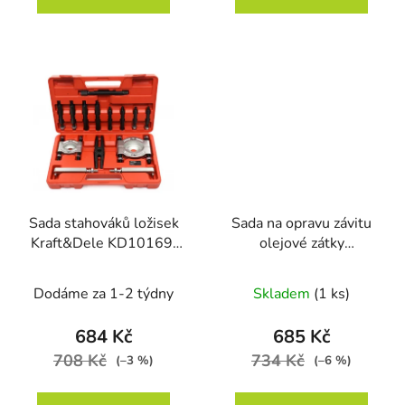
Sada stahováků ložisek
Sada na opravu závitu
Kraft&Dele KD10169,
olejové zátky
14 ks
Kraft&Dele KD10512,
114 ks
Dodáme za 1-2 týdny
Skladem
(1 ks)
684 Kč
685 Kč
708 Kč
734 Kč
(–3 %)
(–6 %)