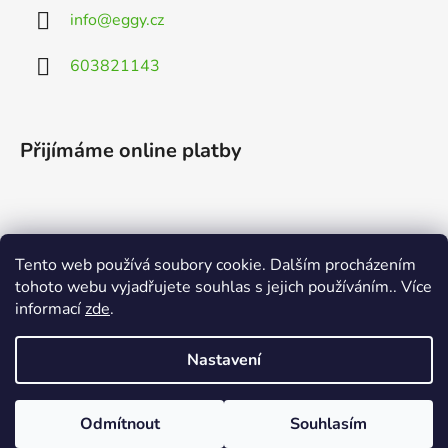
info
@
eggy.cz
603821143
Přijímáme online platby
Tento web používá soubory cookie. Dalším procházením
Vyhledávání
tohoto webu vyjadřujete souhlas s jejich používáním.. Více
informací
zde
.
HLEDAT
Nastavení
Odmítnout
Souhlasím
Vytvořil Shoptet