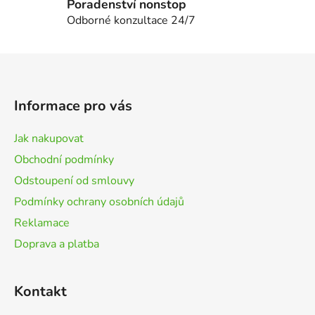
p
Poradenství nonstop
i
Odborné konzultace 24/7
s
u
Z
á
p
Informace pro vás
a
t
Jak nakupovat
í
Obchodní podmínky
Odstoupení od smlouvy
Podmínky ochrany osobních údajů
Reklamace
Doprava a platba
Kontakt