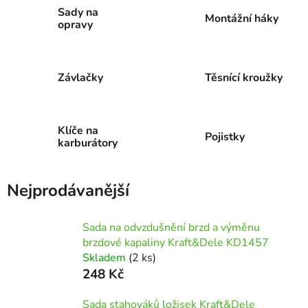
Sady na
Montážní háky
opravy
Závlačky
Těsnící kroužky
Klíče na
Pojistky
karburátory
Nejprodávanější
Sada na odvzdušnění brzd a výměnu
brzdové kapaliny Kraft&Dele KD1457
Skladem
(2 ks)
248 Kč
Sada stahováků ložisek Kraft&Dele