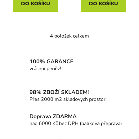
DO KOŠÍKU
DO KOŠÍKU
4
položek celkem
O
v
l
á
100% GARANCE
d
vrácení peněz!
a
c
í
98% ZBOŽÍ SKLADEM!
p
Přes 2000 m2 skladových prostor.
r
v
k
Doprava ZDARMA
y
nad 6000 Kč bez DPH (balíková přeprava)
v
ý