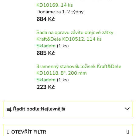
KD10169, 14 ks
Dodáme za 1-2 týdny
684 Kč
Sada na opravu závitu olejové zátky
Kraft&Dele KD10512, 114 ks
Skladem
(1 ks)
685 Kč
3ramenný stahovák ložisek Kraft&Dele
KD10118, 8", 200 mm
Skladem
(1 ks)
223 Kč
Ř
Řadit podle:
Nejlevnější
a
z
e
OTEVŘÍT FILTR
n