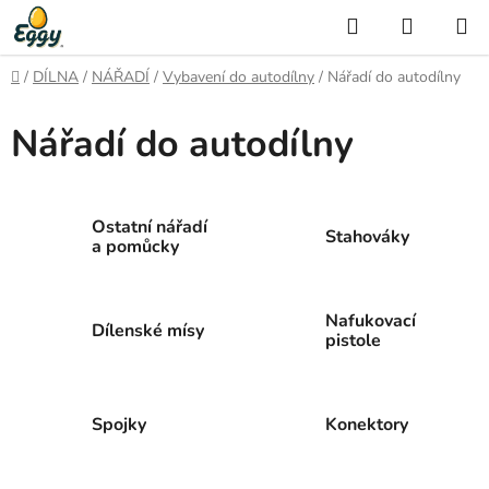
Přejít
Hledat
NÁKUP
na
KOŠÍK
obsah
Domů
/
DÍLNA
/
NÁŘADÍ
/
Vybavení do autodílny
/
Nářadí do autodílny
Nářadí do autodílny
Ostatní nářadí
Stahováky
a pomůcky
Nafukovací
Dílenské mísy
pistole
Spojky
Konektory