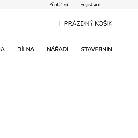
Přihlášení
Registrace
mace
Doprava a platba
PRÁZDNÝ KOŠÍK
NÁKUPNÍ
KOŠÍK
NA
DÍLNA
NÁŘADÍ
STAVEBNINY
DO