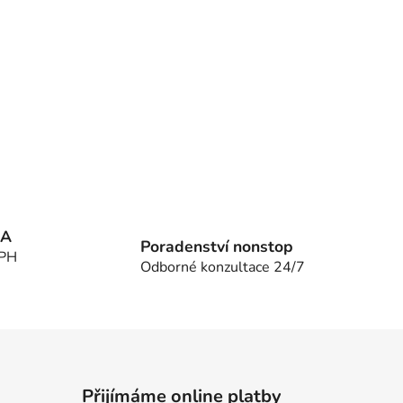
MA
Poradenství nonstop
DPH
Odborné konzultace 24/7
Přijímáme online platby