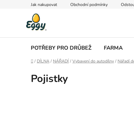
Přejít
Jak nakupovat
Obchodní podmínky
Odstou
na
obsah
POTŘEBY PRO DRŮBEŽ
FARMA
Domů
/
DÍLNA
/
NÁŘADÍ
/
Vybavení do autodílny
/
Nářadí d
Pojistky