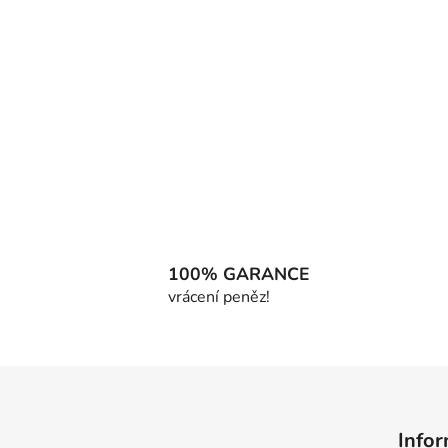
100% GARANCE
vrácení peněz!
Z
á
Infor