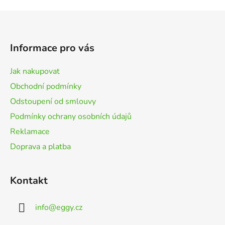
Z
á
p
Informace pro vás
a
t
Jak nakupovat
í
Obchodní podmínky
Odstoupení od smlouvy
Podmínky ochrany osobních údajů
Reklamace
Doprava a platba
Kontakt
info
@
eggy.cz