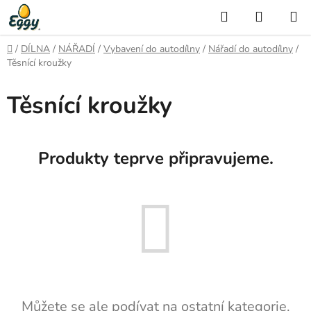
Přejít
Hledat
NÁKUP
na
KOŠÍK
obsah
Domů
/
DÍLNA
/
NÁŘADÍ
/
Vybavení do autodílny
/
Nářadí do autodílny
/
Těsnící kroužky
Těsnící kroužky
Produkty teprve připravujeme.
Můžete se ale podívat na ostatní kategorie.