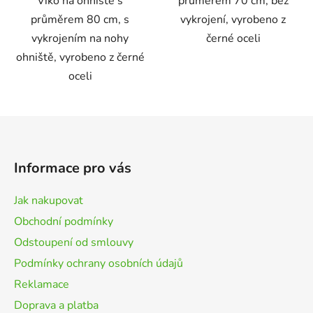
Víko na ohniště s
průměrem 70 cm, bez
průměrem 80 cm, s
vykrojení, vyrobeno z
vykrojením na nohy
černé oceli
ohniště, vyrobeno z černé
oceli
Z
á
p
Informace pro vás
a
t
Jak nakupovat
í
Obchodní podmínky
Odstoupení od smlouvy
Podmínky ochrany osobních údajů
Reklamace
Doprava a platba