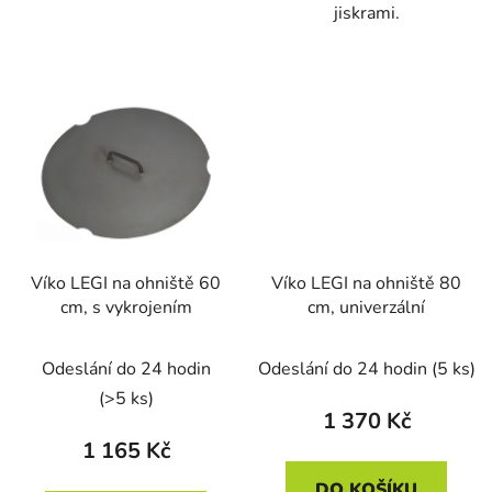
jiskrami.
Víko LEGI na ohniště 60
Víko LEGI na ohniště 80
cm, s vykrojením
cm, univerzální
Odeslání do 24 hodin
Odeslání do 24 hodin
(5 ks)
(>5 ks)
1 370 Kč
1 165 Kč
DO KOŠÍKU