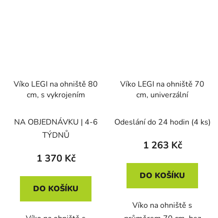
Víko LEGI na ohniště 80
Víko LEGI na ohniště 70
cm, s vykrojením
cm, univerzální
NA OBJEDNÁVKU | 4-6
Odeslání do 24 hodin
(4 ks)
TÝDNŮ
1 263 Kč
1 370 Kč
DO KOŠÍKU
DO KOŠÍKU
Víko na ohniště s