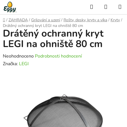
Přejít
Hledat
NÁKUP
na
KOŠÍK
obsah
Domů
/
ZAHRADA
/
Grilování a uzení
/
Rošty, desky, kryty a víka
/
Kryty
/
Drátěný ochranný kryt LEGI na ohniště 80 cm
Drátěný ochranný kryt
LEGI na ohniště 80 cm
Průměrné
Neohodnoceno
Podrobnosti hodnocení
hodnocení
Značka:
LEGI
produktu
je
0,0
z
5
hvězdiček.