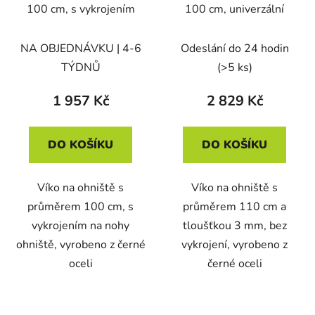
100 cm, s vykrojením
100 cm, univerzální
NA OBJEDNÁVKU | 4-6
Odeslání do 24 hodin
TÝDNŮ
(>5 ks)
1 957 Kč
2 829 Kč
DO KOŠÍKU
DO KOŠÍKU
Víko na ohniště s
Víko na ohniště s
průměrem 100 cm, s
průměrem 110 cm a
vykrojením na nohy
tloušťkou 3 mm, bez
ohniště, vyrobeno z černé
vykrojení, vyrobeno z
oceli
černé oceli