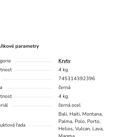
ňkové parametry
gorie
Kryty
tnost
4 kg
745314392396
a
černá
tnost
4 kg
riál
černá ocel
Bali, Haiti, Montana,
Palma, Polo, Porto,
uktová řada
Helios, Vulcan, Lava,
Magma