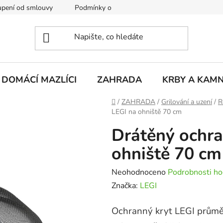
pení od smlouvy
Podmínky ochrany osobních údajů
Rekla
DOMÁCÍ MAZLÍCI
ZAHRADA
KRBY A KAM
Domů
/
ZAHRADA
/
Grilování a uzení
/
R
LEGI na ohniště 70 cm
Drátěný ochra
ohniště 70 cm
Průměrné
Neohodnoceno
Podrobnosti ho
hodnocení
Značka:
LEGI
produktu
Ochranný kryt LEGI průměr
je