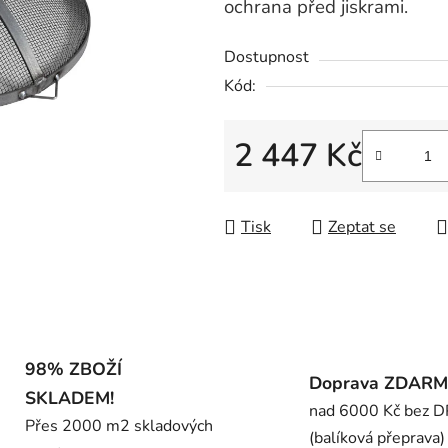
0,0
ochrana před jiskrami.
z
Dostupnost
5
hvězdiček.
Kód:
2 447 Kč
Měrná cena:
Tisk
Zeptat se
98% ZBOŽÍ
Doprava ZDAR
SKLADEM!
nad 6000 Kč bez 
Přes 2000 m2 skladových
(balíková přeprava)