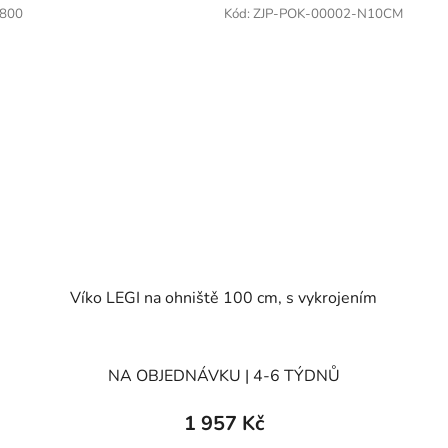
O800
Kód:
ZJP-POK-00002-N10CM
Víko LEGI na ohniště 100 cm, s vykrojením
NA OBJEDNÁVKU | 4-6 TÝDNŮ
1 957 Kč