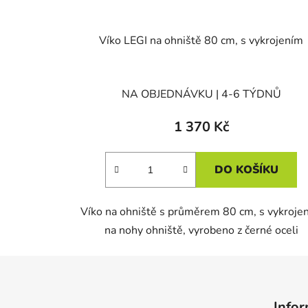
Víko LEGI na ohniště 80 cm, s vykrojením
NA OBJEDNÁVKU | 4-6 TÝDNŮ
1 370 Kč
DO KOŠÍKU
Víko na ohniště s průměrem 80 cm, s vykroje
na nohy ohniště, vyrobeno z černé oceli
Z
á
Infor