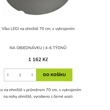
Víko LEGI na ohniště 70 cm, s vykrojením
NA OBJEDNÁVKU | 4-6 TÝDNŮ
1 162 Kč
DO KOŠÍKU
ko na ohniště s průměrem 70 cm, s vykrojením
na nohy ohniště, vyrobeno z černé oceli