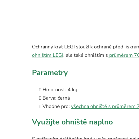
Ochranný kryt LEGI slouží k ochraně před jiskra
ohništím LEGI
, ale také ohništím s
průměrem 7
Parametry
Hmotnost: 4 kg
Barva: černá
Vhodné pro:
všechna ohniště s průměrem 
Využijte ohniště naplno
S pořízením drátěného krytu vaše možnosti neko