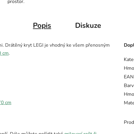
prostor.
Popis
Diskuze
mi.
Drátěný kryt LEGI je vhodný ke všem přenosným
Dopl
0 cm
.
Kate
Hmo
EAN
Barv
Hmo
70 cm
Mate
Prod
nčí. Dále můžete pořídit také
grilovací rošt či