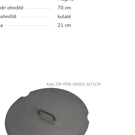
ěr ohniště
70 cm
 ohniště
kulaté
ka
21 cm
Kód:
ZJP-POK-00002-N71CM