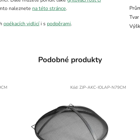
Prům
tímto naleznete
na této stránce
.
Tvar
ch
opékacích vidlicí
i s
podpěrami
.
Výš
Podobné produkty
9CM
Kód:
ZJP-AKC-IOLAP-N79CM