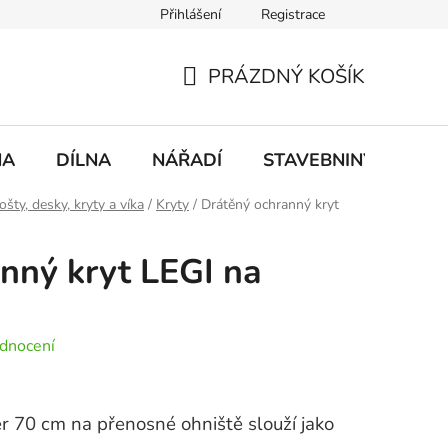
Přihlášení
Registrace
mace
Doprava a platba
PRÁZDNÝ KOŠÍK
NÁKUPNÍ
KOŠÍK
NA
DÍLNA
NÁŘADÍ
STAVEBNINY
DO
ošty, desky, kryty a víka
/
Kryty
/
Drátěný ochranný kryt
nný kryt LEGI na
dnocení
 70 cm na přenosné ohniště slouží jako