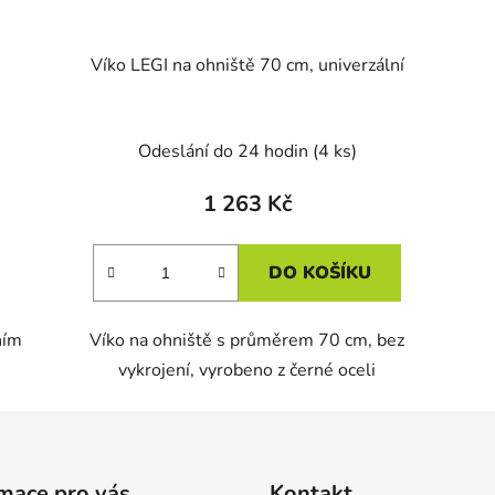
Víko LEGI na ohniště 70 cm, univerzální
Odeslání do 24 hodin
(4 ks)
1 263 Kč
DO KOŠÍKU
ním
Víko na ohniště s průměrem 70 cm, bez
vykrojení, vyrobeno z černé oceli
mace pro vás
Kontakt