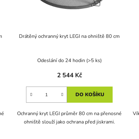
m
Drátěný ochranný kryt LEGI na ohniště 80 cm
Odeslání do 24 hodin
(>5 ks)
2 544 Kč
DO KOŠÍKU
né
Ochranný kryt LEGI průměr 80 cm na přenosné
Ví
ohniště slouží jako ochrana před jiskrami.