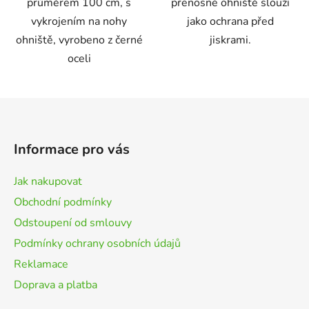
průměrem 100 cm, s
přenosné ohniště slouží
vykrojením na nohy
jako ochrana před
ohniště, vyrobeno z černé
jiskrami.
oceli
Z
á
p
Informace pro vás
a
t
Jak nakupovat
í
Obchodní podmínky
Odstoupení od smlouvy
Podmínky ochrany osobních údajů
Reklamace
Doprava a platba