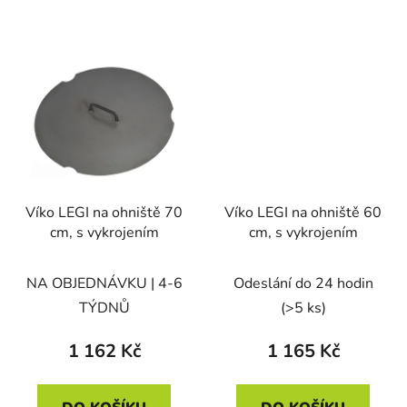
Víko LEGI na ohniště 70
Víko LEGI na ohniště 60
cm, s vykrojením
cm, s vykrojením
NA OBJEDNÁVKU | 4-6
Odeslání do 24 hodin
TÝDNŮ
(>5 ks)
1 162 Kč
1 165 Kč