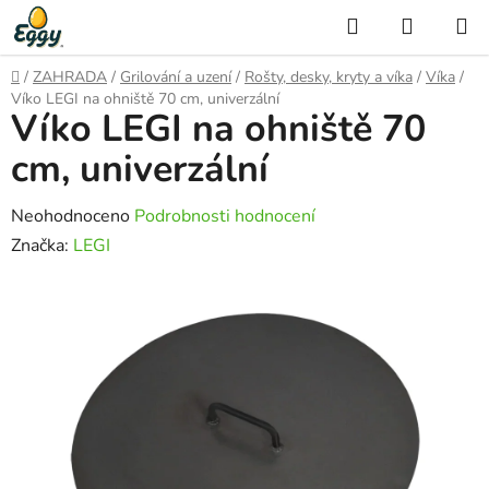
Přejít
Hledat
NÁKUP
na
KOŠÍK
obsah
Domů
/
ZAHRADA
/
Grilování a uzení
/
Rošty, desky, kryty a víka
/
Víka
/
Víko LEGI na ohniště 70 cm, univerzální
Víko LEGI na ohniště 70
cm, univerzální
Průměrné
Neohodnoceno
Podrobnosti hodnocení
hodnocení
Značka:
LEGI
produktu
je
0,0
z
5
hvězdiček.