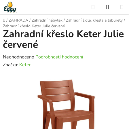
Přejít
Hledat
NÁKUP
na
KOŠÍK
obsah
Domů
/
ZAHRADA
/
Zahradní nábytek
/
Zahradní židle, křesla a taburety
/
Zahradní křeslo Keter Julie červené
Zahradní křeslo Keter Julie
červené
Průměrné
Neohodnoceno
Podrobnosti hodnocení
hodnocení
Značka:
Keter
produktu
je
0,0
z
5
hvězdiček.