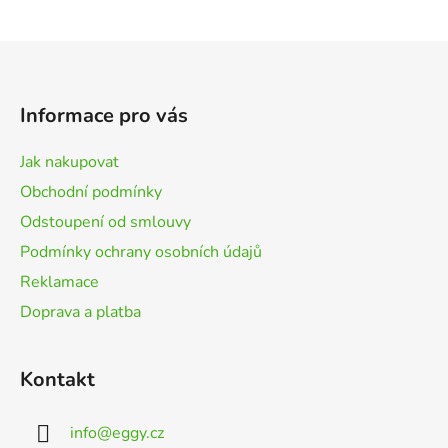
Z
á
p
Informace pro vás
a
t
Jak nakupovat
í
Obchodní podmínky
Odstoupení od smlouvy
Podmínky ochrany osobních údajů
Reklamace
Doprava a platba
Kontakt
info
@
eggy.cz