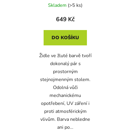
Skladem
(>5 ks)
649 Kč
DO KOŠÍKU
Židle ve žluté barvě tvoří
dokonalý pár s
prostorným
stejnojmenným stolem.
Odolná vůči
mechanickému
opotřebení, UV záření i
proti atmosférickým
vlivům. Barva nebledne
ani po...