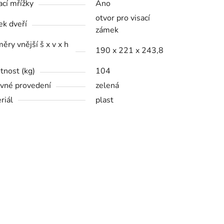
ací mřížky
Ano
otvor pro visací
k dveří
zámek
ěry vnější š x v x h
190 x 221 x 243,8
nost (kg)
104
vné provedení
zelená
riál
plast