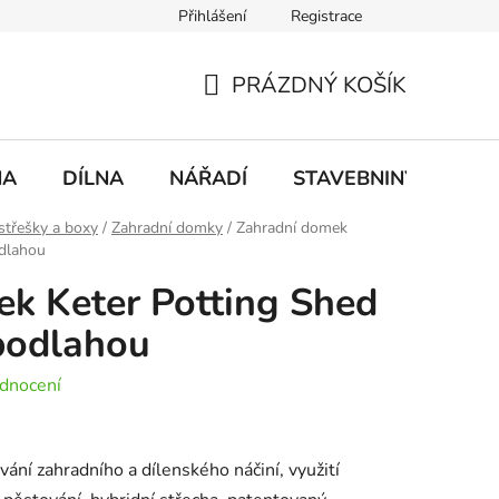
Přihlášení
Registrace
mace
Doprava a platba
PRÁZDNÝ KOŠÍK
NÁKUPNÍ
KOŠÍK
NA
DÍLNA
NÁŘADÍ
STAVEBNINY
DO
střešky a boxy
/
Zahradní domky
/
Zahradní domek
odlahou
k Keter Potting Shed
 podlahou
dnocení
ní zahradního a dílenského náčiní, využití