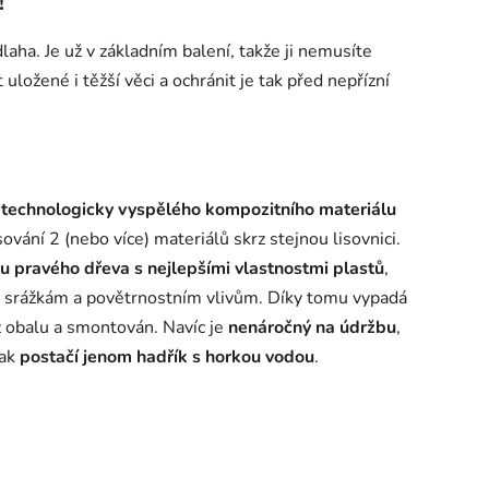
!
aha. Je už v základním balení, takže ji nemusíte
ložené i těžší věci a ochránit je tak před nepřízní
 technologicky vyspělého kompozitního materiálu
sování 2 (nebo více) materiálů skrz stejnou lisovnici.
u pravého dřeva s nejlepšími vlastnostmi plastů
,
ím srážkám a povětrnostním vlivům. Díky tomu vypadá
 z obalu a smontován. Navíc je
nenáročný na údržbu
,
tak
postačí jenom hadřík s horkou vodou
.