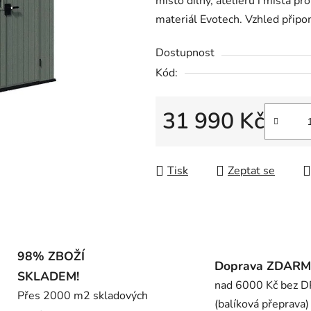
místo dílny, ateliéru i místa pr
0,0
materiál Evotech. Vzhled připo
z
5
Dostupnost
hvězdiček.
Kód:
31 990 Kč
Měrná cena:
Tisk
Zeptat se
98% ZBOŽÍ
Doprava ZDAR
SKLADEM!
nad 6000 Kč bez 
Přes 2000 m2 skladových
(balíková přeprava)