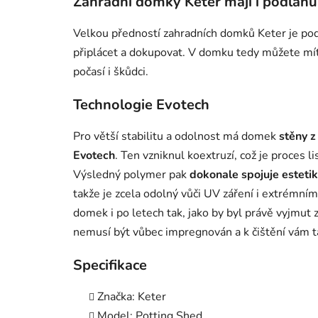
Zahradní domky Keter mají i podlahu
Velkou předností zahradních domků Keter je podl
připlácet a dokupovat. V domku tedy můžete mít u
počasí i škůdci.
Technologie Evotech
Pro větší stabilitu a odolnost má domek
stěny z
Evotech
. Ten vzniknul koextruzí, což je proces li
Výsledný polymer pak
dokonale spojuje estetik
takže je zcela odolný vůči UV záření i extrémn
domek i po letech tak, jako by byl právě vyjmut
nemusí být vůbec impregnován a k čištění vám 
Specifikace
Značka: Keter
Model: Potting Shed