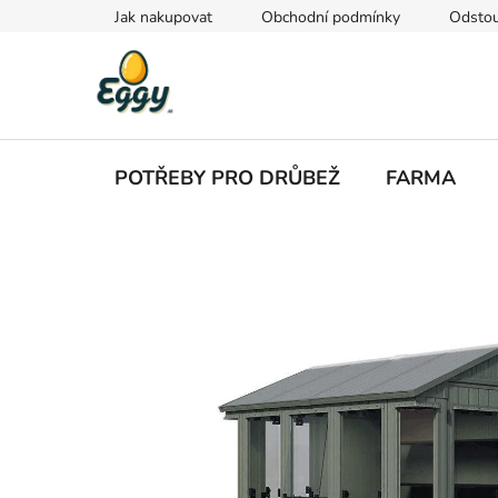
Přejít
Jak nakupovat
Obchodní podmínky
Odstou
na
obsah
POTŘEBY PRO DRŮBEŽ
FARMA