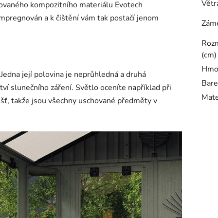
Větr
tovaného kompozitního materiálu Evotech
impregnován a k čištění vám tak postačí jenom
Záme
Rozm
(cm)
Hmot
 Jedna její polovina je neprůhledná a druhá
Bare
ví slunečního záření. Světlo oceníte například při
Mate
déšť, takže jsou všechny uschované předměty v