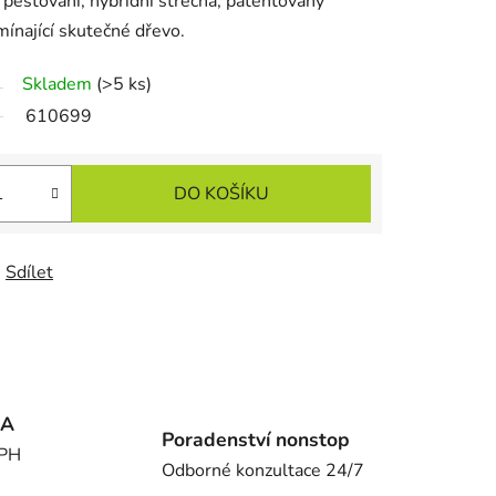
o pěstování, hybridní střecha, patentovaný
mínající skutečné dřevo.
Skladem
(>5 ks)
610699
DO KOŠÍKU
Sdílet
MA
Poradenství nonstop
DPH
Odborné konzultace 24/7