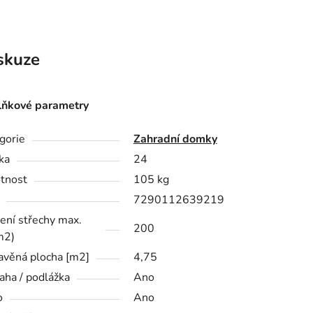
skuze
ňkové parametry
gorie
Zahradní domky
ka
24
tnost
105 kg
7290112639219
žení střechy max.
200
m2)
avěná plocha [m2]
4,75
aha / podlážka
Ano
o
Ano