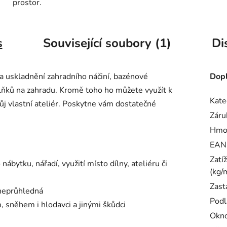
prostor.
s
Související soubory (1)
Di
a uskladnění zahradního náčiní, bazénové
Dopl
plňků na zahradu. Kromě toho ho můžete využít k
Kate
ůj vlastní ateliér. Poskytne vám dostatečné
Záru
Hmo
EAN
Zatí
nábytku, nářadí, využití místo dílny, ateliéru či
(kg/
Zast
 neprůhledná
Podl
 sněhem i hlodavci a jinými škůdci
Okn