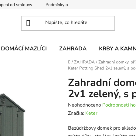
pení od smlouvy
Podmínky ochrany osobních údajů
Rekla
DOMÁCÍ MAZLÍCI
ZAHRADA
KRBY A KAM
Domů
/
ZAHRADA
/
Zahradní domky, pří
Keter Potting Shed 2v1 zelený, s p
Zahradní dome
2v1 zelený, s
Průměrné
Neohodnoceno
Podrobnosti ho
hodnocení
Značka:
Keter
produktu
Bezúdržbový domek pro skladová
je