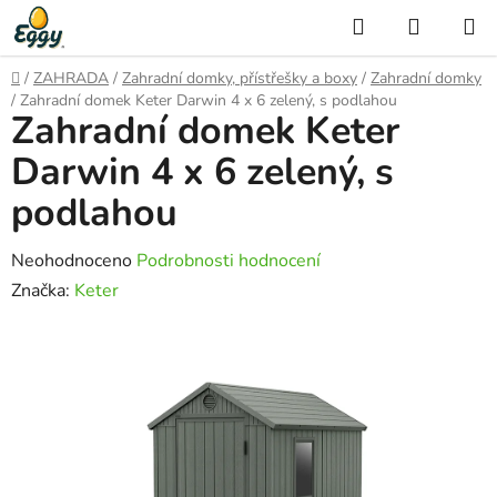
Přejít
Hledat
NÁKUP
na
KOŠÍK
obsah
Domů
/
ZAHRADA
/
Zahradní domky, přístřešky a boxy
/
Zahradní domky
/
Zahradní domek Keter Darwin 4 x 6 zelený, s podlahou
Zahradní domek Keter
Darwin 4 x 6 zelený, s
podlahou
Průměrné
Neohodnoceno
Podrobnosti hodnocení
hodnocení
Značka:
Keter
produktu
je
0,0
z
5
hvězdiček.