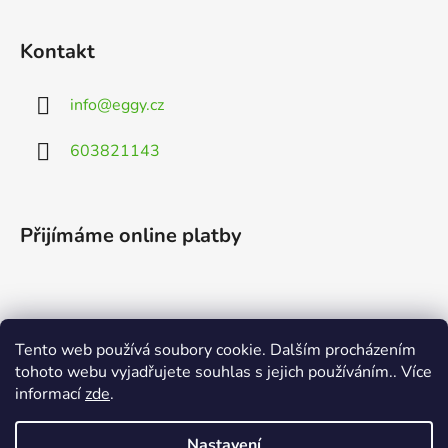
Kontakt
info
@
eggy.cz
603821143
Přijímáme online platby
Tento web používá soubory cookie. Dalším procházením
Vyhledávání
tohoto webu vyjadřujete souhlas s jejich používáním.. Více
informací
zde
.
HLEDAT
Nastavení