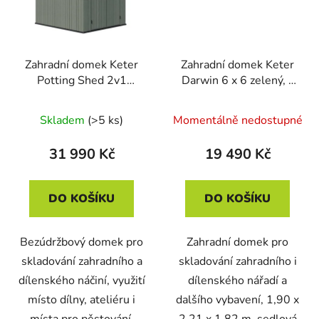
Zahradní domek Keter
Zahradní domek Keter
Potting Shed 2v1
Darwin 6 x 6 zelený, s
zelený, s podlahou
podlahou
Skladem
(>5 ks)
Momentálně nedostupné
31 990 Kč
19 490 Kč
DO KOŠÍKU
DO KOŠÍKU
Bezúdržbový domek pro
Zahradní domek pro
skladování zahradního a
skladování zahradního i
dílenského náčiní, využití
dílenského nářadí a
místo dílny, ateliéru i
dalšího vybavení, 1,90 x
místa pro pěstování,
2,21 x 1,82 m, sedlová