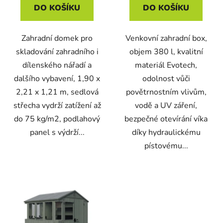
DO KOŠÍKU
DO KOŠÍKU
Zahradní domek pro
Venkovní zahradní box,
skladování zahradního i
objem 380 l, kvalitní
dílenského nářadí a
materiál Evotech,
dalšího vybavení, 1,90 x
odolnost vůči
2,21 x 1,21 m, sedlová
povětrnostním vlivům,
střecha vydrží zatížení až
vodě a UV záření,
do 75 kg/m2, podlahový
bezpečné otevírání víka
panel s výdrží...
díky hydraulickému
pístovému...