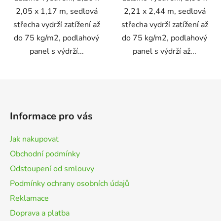
2,05 x 1,17 m, sedlová
2,21 x 2,44 m, sedlová
střecha vydrží zatížení až
střecha vydrží zatížení až
do 75 kg/m2, podlahový
do 75 kg/m2, podlahový
panel s výdrží...
panel s výdrží až...
Z
á
p
Informace pro vás
a
t
Jak nakupovat
í
Obchodní podmínky
Odstoupení od smlouvy
Podmínky ochrany osobních údajů
Reklamace
Doprava a platba