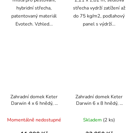
hybridní střecha,
střecha vydrží zatížení až
patentovaný materiál
do 75 kg/m2, podlahový
Evotech. Vzhled...
panel s výdrží...
Zahradní domek Keter
Zahradní domek Keter
Darwin 4 x 6 hnědý, s
Darwin 6 x 8 hnědý, s
podlahou
podlahou
Momentálně nedostupné
Skladem
(2 ks)