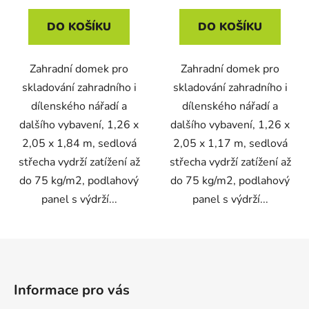
DO KOŠÍKU
DO KOŠÍKU
Zahradní domek pro
Zahradní domek pro
skladování zahradního i
skladování zahradního i
dílenského nářadí a
dílenského nářadí a
dalšího vybavení, 1,26 x
dalšího vybavení, 1,26 x
2,05 x 1,84 m, sedlová
2,05 x 1,17 m, sedlová
střecha vydrží zatížení až
střecha vydrží zatížení až
do 75 kg/m2, podlahový
do 75 kg/m2, podlahový
panel s výdrží...
panel s výdrží...
Z
á
p
Informace pro vás
a