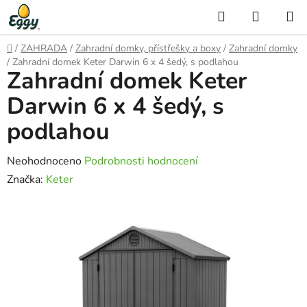
Přejít
Hledat
NÁKUP
na
KOŠÍK
obsah
Domů
/
ZAHRADA
/
Zahradní domky, přístřešky a boxy
/
Zahradní domky
/
Zahradní domek Keter Darwin 6 x 4 šedý, s podlahou
Zahradní domek Keter
Darwin 6 x 4 šedý, s
podlahou
Průměrné
Neohodnoceno
Podrobnosti hodnocení
hodnocení
Značka:
Keter
produktu
je
0,0
z
5
hvězdiček.