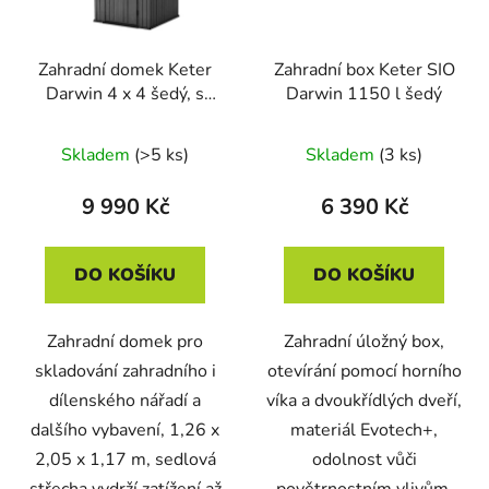
Zahradní domek Keter
Zahradní box Keter SIO
Darwin 4 x 4 šedý, s
Darwin 1150 l šedý
podlahou
Skladem
(>5 ks)
Skladem
(3 ks)
9 990 Kč
6 390 Kč
DO KOŠÍKU
DO KOŠÍKU
Zahradní domek pro
Zahradní úložný box,
skladování zahradního i
otevírání pomocí horního
dílenského nářadí a
víka a dvoukřídlých dveří,
dalšího vybavení, 1,26 x
materiál Evotech+,
2,05 x 1,17 m, sedlová
odolnost vůči
střecha vydrží zatížení až
povětrnostním vlivům,