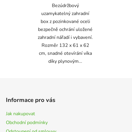
Bezúdržbový
uzamykatelný zahradní
box z pozinkované oceli
bezpečně ochrání uložené
zahradní nářadí i vybavení.
Rozměr 132 x 61 x 62
cm, snadné otevírání víka
díky plynovým...
Z
á
p
Informace pro vás
a
t
Jak nakupovat
í
Obchodní podmínky
Odstoupení od smlouvy