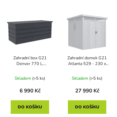
Zahradní box G21
Zahradní domek G21
Denver 770 L,
Atlanta 529 - 230 x
antracitový plechový
230 cm, metal silver
Skladem
(>5 ks)
Skladem
(>5 ks)
6 990 Kč
27 990 Kč
DO KOŠÍKU
DO KOŠÍKU