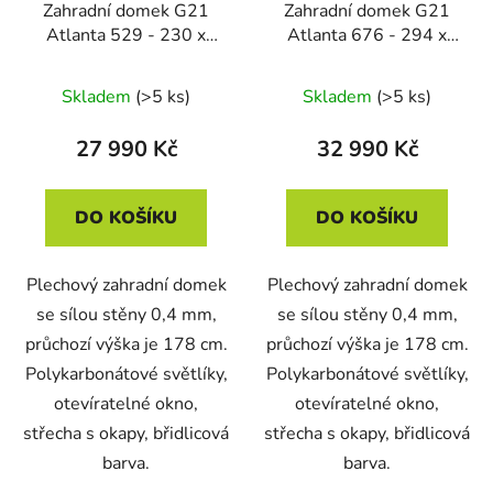
Zahradní domek G21
Zahradní domek G21
Atlanta 529 - 230 x
Atlanta 676 - 294 x
230 cm, slate grey
230 cm, slate grey
Skladem
(>5 ks)
Skladem
(>5 ks)
27 990 Kč
32 990 Kč
DO KOŠÍKU
DO KOŠÍKU
Plechový zahradní domek
Plechový zahradní domek
se sílou stěny 0,4 mm,
se sílou stěny 0,4 mm,
průchozí výška je 178 cm.
průchozí výška je 178 cm.
Polykarbonátové světlíky,
Polykarbonátové světlíky,
otevíratelné okno,
otevíratelné okno,
střecha s okapy, břidlicová
střecha s okapy, břidlicová
barva.
barva.