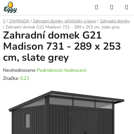
Přejít
Hledat
NÁKUP
na
KOŠÍK
obsah
Domů
/
ZAHRADA
/
Zahradní domky, přístřešky a boxy
/
Zahradní domky
/
Zahradní domek G21 Madison 731 - 289 x 253 cm, slate grey
Zahradní domek G21
Madison 731 - 289 x 253
cm, slate grey
Průměrné
Neohodnoceno
Podrobnosti hodnocení
hodnocení
Značka:
G21
produktu
je
0,0
z
5
hvězdiček.