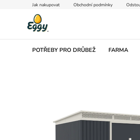
Přejít
Jak nakupovat
Obchodní podmínky
Odstou
na
obsah
POTŘEBY PRO DRŮBEŽ
FARMA