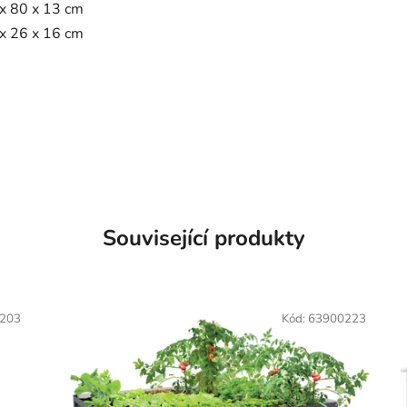
0 x 80 x 13 cm
8 x 26 x 16 cm
Související produkty
203
Kód:
63900223