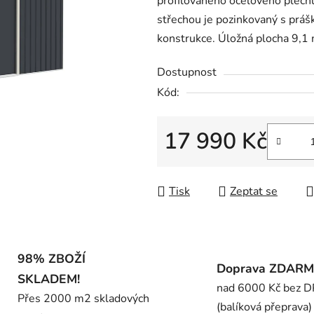
profilovaného ocelového plech
0,0
střechou je pozinkovaný s práš
z
konstrukce. Úložná plocha 9,1
5
hvězdiček.
Dostupnost
Kód:
17 990 Kč
Měrná cena:
Tisk
Zeptat se
98% ZBOŽÍ
Doprava ZDAR
SKLADEM!
nad 6000 Kč bez 
Přes 2000 m2 skladových
(balíková přeprava)