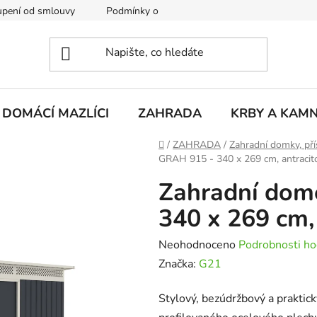
pení od smlouvy
Podmínky ochrany osobních údajů
Rekla
DOMÁCÍ MAZLÍCI
ZAHRADA
KRBY A KAM
Domů
/
ZAHRADA
/
Zahradní domky, pří
GRAH 915 - 340 x 269 cm, antracit
Zahradní dom
340 x 269 cm,
Průměrné
Neohodnoceno
Podrobnosti ho
hodnocení
Značka:
G21
produktu
Stylový, bezúdržbový a prakti
je