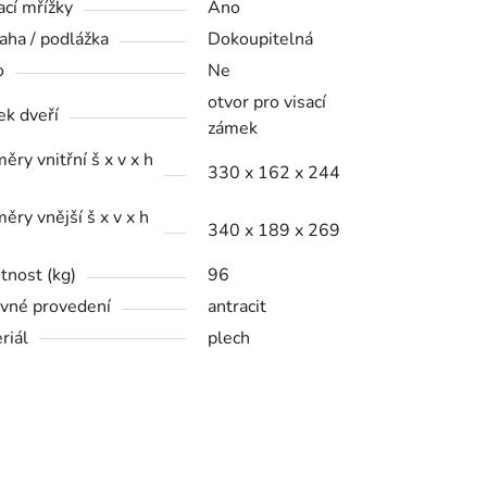
ací mřížky
Ano
aha / podlážka
Dokoupitelná
o
Ne
otvor pro visací
k dveří
zámek
ěry vnitřní š x v x h
330 x 162 x 244
ěry vnější š x v x h
340 x 189 x 269
nost (kg)
96
vné provedení
antracit
riál
plech