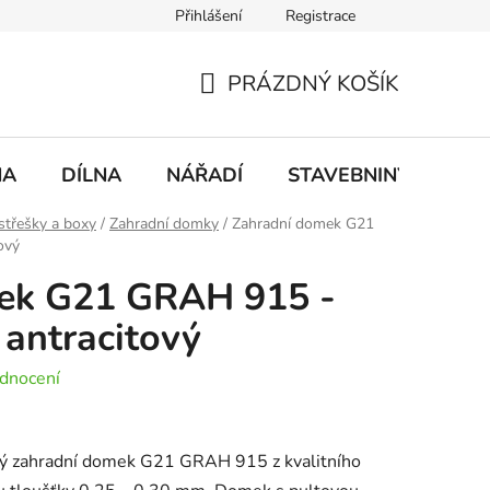
Přihlášení
Registrace
mace
Doprava a platba
PRÁZDNÝ KOŠÍK
NÁKUPNÍ
KOŠÍK
NA
DÍLNA
NÁŘADÍ
STAVEBNINY
DO
střešky a boxy
/
Zahradní domky
/
Zahradní domek G21
ový
ek G21 GRAH 915 -
 antracitový
dnocení
cký zahradní domek G21 GRAH 915 z kvalitního