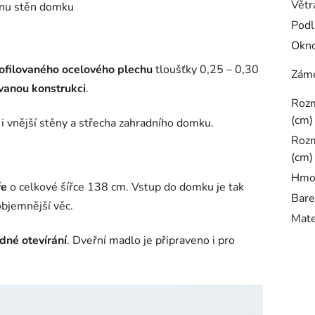
Větr
anu stěn domku
Podl
Okn
rofilovaného ocelového plechu
tloušťky 0,25 – 0,30
Záme
vanou konstrukci
.
Rozm
(cm)
 vnější stěny a střecha zahradního domku.
Rozm
(cm)
Hmot
ře
o celkové šířce 138 cm. Vstup do domku je tak
Bare
objemnější věc.
Mate
dné otevírání
. Dveřní madlo je připraveno i pro