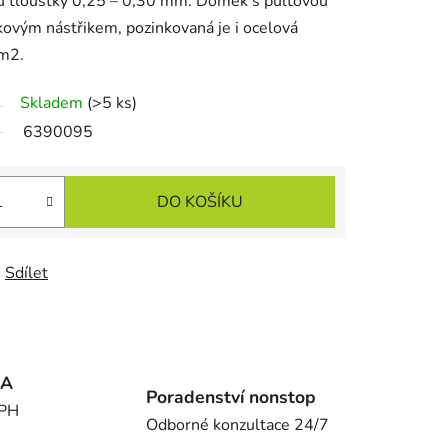
u tloušťky 0,25 – 0,30 mm. Domek s pultovou
kovým nástřikem, pozinkovaná je i ocelová
 m2.
Skladem
(>5 ks)
6390095
DO KOŠÍKU
Sdílet
MA
Poradenství nonstop
DPH
Odborné konzultace 24/7