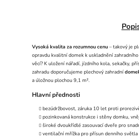
Popi
Vysoká kvalita za rozumnou cenu
– takový je p
opravdu kvalitní domek k uskladnění zahradního 
věcí? K uložení nářadí, jízdního kola, sekačky, p
zahradu doporučujeme plechový zahradní
domek
a úložnou plochou 9,1 m².
Hlavní přednosti
bezúdržbovost, záruka 10 let proti proreziv
pozinkovaná konstrukce i stěny domku, vněj
široké dvoukřídlé zasouvací dveře pro snad
ventilační mřížka pro přísun denního světla 