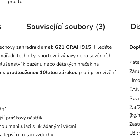
prostor.
s
Související soubory (3)
Di
lechový
zahradní domek G21 GRAH 915
. Hledáte
Dopl
nářadí, techniky, sportovní výbavy nebo sezónních
Kate
říslušenství k bazénu nebo dětských hraček na
Záru
 s prodlouženou 10letou zárukou
proti prorezivění
Hmo
EAN
Rozm
Zatí
ění
(kg/
ší práškový nástřik
Zast
nou manilulaci s ukládanými věcmi
Užit
a lepší cirkulaci vzduchu