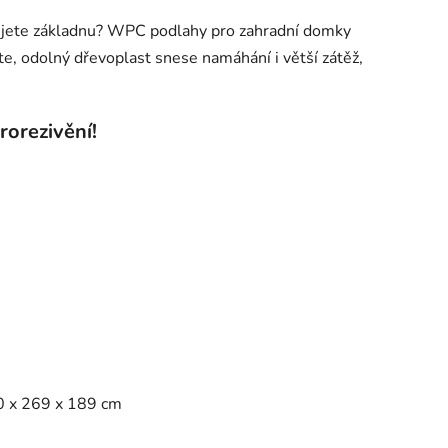
ete základnu? WPC podlahy pro zahradní domky
te, odolný dřevoplast snese namáhání i větší zátěž,
rorezivění!
40 x 269 x 189 cm