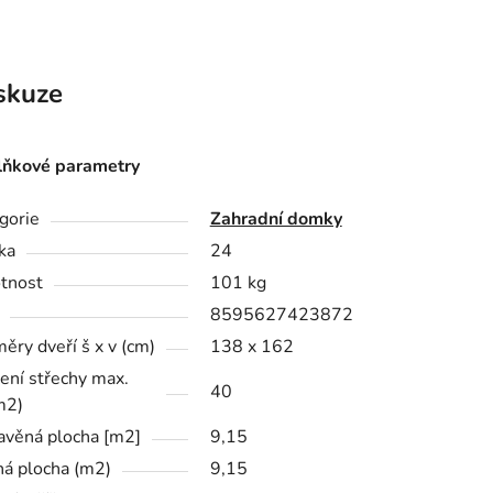
skuze
ňkové parametry
gorie
Zahradní domky
ka
24
tnost
101 kg
8595627423872
ěry dveří š x v (cm)
138 x 162
žení střechy max.
40
m2)
avěná plocha [m2]
9,15
ná plocha (m2)
9,15