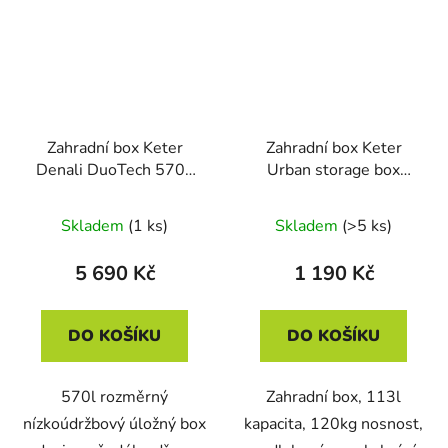
Zahradní box Keter
Zahradní box Keter
Denali DuoTech 570L
Urban storage box
šedý
113L grafitový
Skladem
(1 ks)
Skladem
(>5 ks)
5 690 Kč
1 190 Kč
DO KOŠÍKU
DO KOŠÍKU
570l rozměrný
Zahradní box, 113l
nízkoúdržbový úložný box
kapacita, 120kg nosnost,