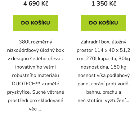
4 690 Kč
1 350 Kč
DO KOŠÍKU
DO KOŠÍKU
380l rozměrný
Zahradní box, úložný
nízkoúdržbový úložný box
prostor 114 x 40 x 51,2
v designu šedého dřeva z
cm, 270l kapacita, 30kg
inovativního velmi
nosnost dna, 150 kg
robustního materiálu
nosnost víka,podlahový
DUOTECH™ z umělé
panel chrání proti vodě,
pryskyřice. Suché větrané
bahnu, prachu a
prostředí pro skladované
nečistotám, vyztužení...
věci....