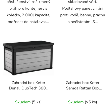
příslušenství, zešikmený
skladované věci.
práh pro kontejnery s
Podlahový panel chrání
kolečky, 2 000l kapacita,
proti vodě, bahnu, prachu
možnost doinstalovat...
a nečistotám. S...
Zahradní box Keter
Zahradní box Keter
Denali DuoTech 380L
Samoa Rattan Box
šedý
270L grafitový
Skladem
(5 ks)
Skladem
(>5 ks)