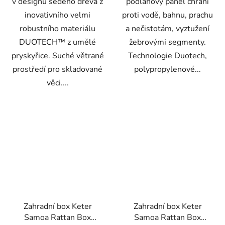
v designu šedého dřeva z
podlahový panel chrání
inovativního velmi
proti vodě, bahnu, prachu
robustního materiálu
a nečistotám, vyztužení
DUOTECH™ z umělé
žebrovými segmenty.
pryskyřice. Suché větrané
Technologie Duotech,
prostředí pro skladované
polypropylenové...
věci....
Zahradní box Keter
Zahradní box Keter
Samoa Rattan Box
Samoa Rattan Box