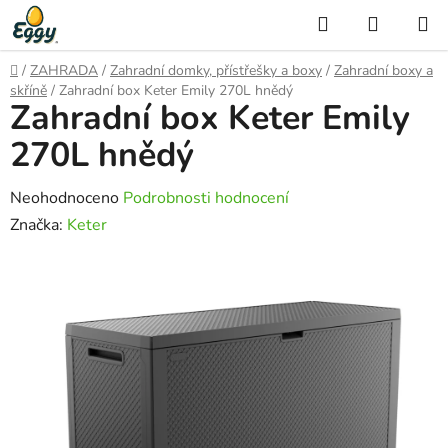
Přejít
Hledat
NÁKUP
na
KOŠÍK
obsah
Domů
/
ZAHRADA
/
Zahradní domky, přístřešky a boxy
/
Zahradní boxy a
skříně
/
Zahradní box Keter Emily 270L hnědý
Zahradní box Keter Emily
270L hnědý
Průměrné
Neohodnoceno
Podrobnosti hodnocení
hodnocení
Značka:
Keter
produktu
je
0,0
z
5
hvězdiček.