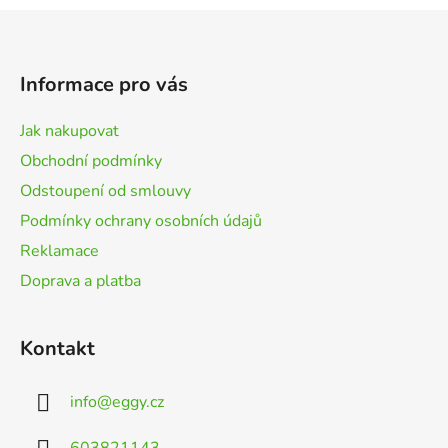
Z
á
p
Informace pro vás
a
t
Jak nakupovat
í
Obchodní podmínky
Odstoupení od smlouvy
Podmínky ochrany osobních údajů
Reklamace
Doprava a platba
Kontakt
info
@
eggy.cz
603821143