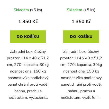
270L hnědý
270L cappuccino
Skladem
(>5 ks)
Skladem
(>5 ks)
1 350 Kč
1 350 Kč
DO KOŠÍKU
DO KOŠÍKU
Zahradní box, úložný
Zahradní box, úložný
prostor 114 x 40 x 51,2
prostor 114 x 40 x 51,2
cm, 270l kapacita, 30kg
cm, 270l kapacita, 30kg
nosnost dna, 150 kg
nosnost dna, 150 kg
nosnost víka,podlahový
nosnost víka,podlahový
panel chrání proti vodě,
panel chrání proti vodě,
bahnu, prachu a
bahnu, prachu a
nečistotám, vyztužení...
nečistotám, vyztužení...