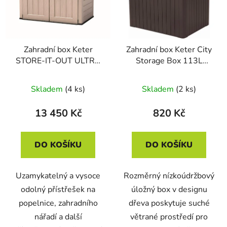
Zahradní box Keter
Zahradní box Keter City
STORE-IT-OUT ULTRA
Storage Box 113L
CRT béžový / hnědý
hnědý
Skladem
(4 ks)
Skladem
(2 ks)
13 450 Kč
820 Kč
DO KOŠÍKU
DO KOŠÍKU
Uzamykatelný a vysoce
Rozměrný nízkoúdržbový
odolný přístřešek na
úložný box v designu
popelnice, zahradního
dřeva poskytuje suché
nářadí a další
větrané prostředí pro