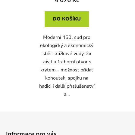
4 076 Kč
DO KOŠÍKU
Moderní 450l sud pro
ekologický a ekonomický
sběr srážkové vody, 2x
závit a 1x horní otvor s
krytem – možnost přidat
kohoutek, spojku na
hadici i další příslušenství
a...
Z
á
p
Informace pro vás