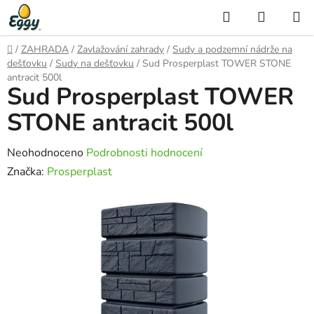
Přejít
Hledat
NÁKUP
na
KOŠÍK
obsah
Domů
/
ZAHRADA
/
Zavlažování zahrady
/
Sudy a podzemní nádrže na
dešťovku
/
Sudy na dešťovku
/
Sud Prosperplast TOWER STONE
antracit 500l
Sud Prosperplast TOWER
STONE antracit 500l
Průměrné
Neohodnoceno
Podrobnosti hodnocení
hodnocení
Značka:
Prosperplast
produktu
je
0,0
z
5
hvězdiček.