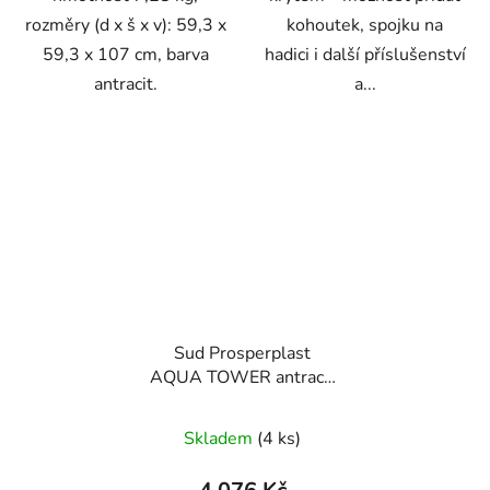
rozměry (d x š x v): 59,3 x
kohoutek, spojku na
59,3 x 107 cm, barva
hadici i další příslušenství
antracit.
a...
Sud Prosperplast
AQUA TOWER antracit
450l
Skladem
(4 ks)