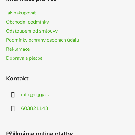
a
t
Jak nakupovat
í
Obchodní podmínky
Odstoupení od smlouvy
Podmínky ochrany osobních údajů
Reklamace
Doprava a platba
Kontakt
info
@
eggy.cz
603821143
Přijímáme online platby