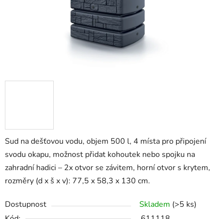
Sud na dešťovou vodu, objem 500 l, 4 místa pro připojení
svodu okapu, možnost přidat kohoutek nebo spojku na
zahradní hadici – 2x otvor se závitem, horní otvor s krytem,
rozměry (d x š x v): 77,5 x 58,3 x 130 cm.
Dostupnost
Skladem
(>5 ks)
Kód:
611118