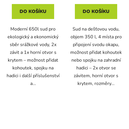
DO KOŠÍKU
DO KOŠÍKU
Moderní 650l sud pro
Sud na dešťovou vodu,
ekologický a ekonomický
objem 350 l, 4 místa pro
sběr srážkové vody, 2x
připojení svodu okapu,
závit a 1x horní otvor s
možnost přidat kohoutek
krytem – možnost přidat
nebo spojku na zahradní
kohoutek, spojku na
hadici – 2x otvor se
hadici i další příslušenství
závitem, horní otvor s
a...
krytem, rozměry...