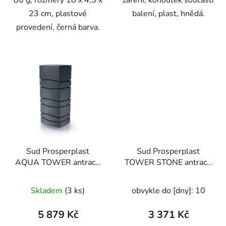
80 g, rozměry 18 x 4,5 x
záření, kohoutek součástí
23 cm, plastové
balení, plast, hnědá.
provedení, černá barva.
Sud Prosperplast
Sud Prosperplast
AQUA TOWER antracit
TOWER STONE antracit
650l
350l
Skladem
(3 ks)
obvykle do [dny]: 10
5 879 Kč
3 371 Kč