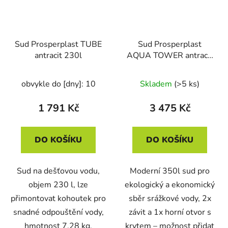
Sud Prosperplast TUBE
Sud Prosperplast
antracit 230l
AQUA TOWER antracit
350l
obvykle do [dny]: 10
Skladem
(>5 ks)
1 791 Kč
3 475 Kč
DO KOŠÍKU
DO KOŠÍKU
Sud na dešťovou vodu,
Moderní 350l sud pro
objem 230 l, lze
ekologický a ekonomický
přimontovat kohoutek pro
sběr srážkové vody, 2x
snadné odpouštění vody,
závit a 1x horní otvor s
hmotnost 7,28 kg,
krytem – možnost přidat