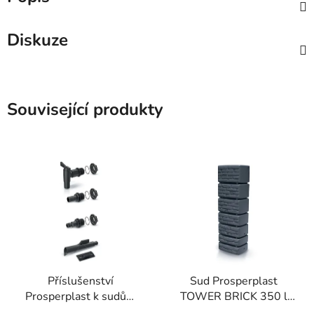
Diskuze
Související produkty
Příslušenství
Sud Prosperplast
Prosperplast k sudům
TOWER BRICK 350 l
na dešť. vodu ICANSET
antracit