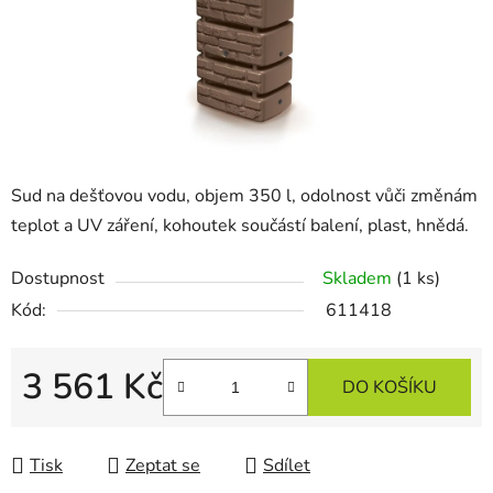
Sud na dešťovou vodu, objem 350 l, odolnost vůči změnám
teplot a UV záření, kohoutek součástí balení, plast, hnědá.
Dostupnost
Skladem
(1 ks)
Kód:
611418
3 561 Kč
DO KOŠÍKU
Měrná cena:
Tisk
Zeptat se
Sdílet