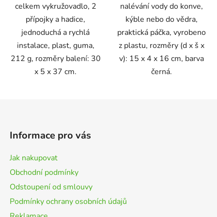
celkem vykružovadlo, 2
nalévání vody do konve,
přípojky a hadice,
kýble nebo do vědra,
jednoduchá a rychlá
praktická páčka, vyrobeno
instalace, plast, guma,
z plastu, rozměry (d x š x
212 g, rozměry balení: 30
v): 15 x 4 x 16 cm, barva
x 5 x 37 cm.
černá.
Z
á
p
Informace pro vás
a
t
Jak nakupovat
í
Obchodní podmínky
Odstoupení od smlouvy
Podmínky ochrany osobních údajů
Reklamace