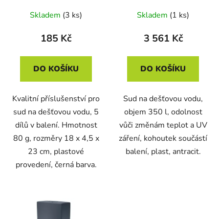
4 (kohoutek + přípojky)
Skladem
(3 ks)
Skladem
(1 ks)
185 Kč
3 561 Kč
DO KOŠÍKU
DO KOŠÍKU
Kvalitní příslušenství pro
Sud na dešťovou vodu,
sud na dešťovou vodu, 5
objem 350 l, odolnost
dílů v balení. Hmotnost
vůči změnám teplot a UV
80 g, rozměry 18 x 4,5 x
záření, kohoutek součástí
23 cm, plastové
balení, plast, antracit.
provedení, černá barva.