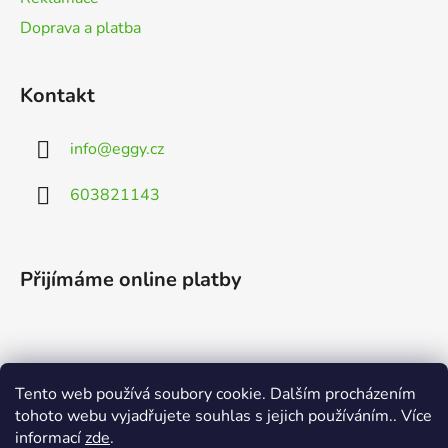
Doprava a platba
Kontakt
info
@
eggy.cz
603821143
Přijímáme online platby
Tento web používá soubory cookie. Dalším procházením
Vyhledávání
tohoto webu vyjadřujete souhlas s jejich používáním.. Více
informací
zde
.