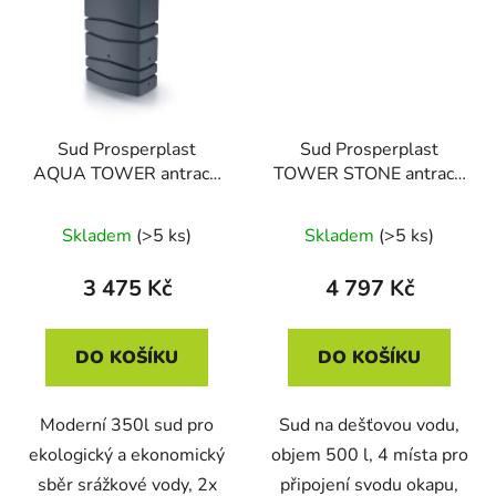
Sud Prosperplast
Sud Prosperplast
AQUA TOWER antracit
TOWER STONE antracit
350l
500l
Skladem
(>5 ks)
Skladem
(>5 ks)
3 475 Kč
4 797 Kč
DO KOŠÍKU
DO KOŠÍKU
Moderní 350l sud pro
Sud na dešťovou vodu,
ekologický a ekonomický
objem 500 l, 4 místa pro
sběr srážkové vody, 2x
připojení svodu okapu,