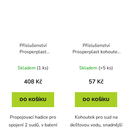
Příslušenství
Příslušenství
Prosperplast
Prosperplast kohoutek
propojovací hadice k
k sudu na dešťovou
sudu na dešť. vodu
vodu CANTAP 2 černý
Skladem
(1 ks)
Skladem
(>5 ks)
ICANSET 8 (4 díly)
propojení 2 sudů
408 Kč
57 Kč
DO KOŠÍKU
DO KOŠÍKU
Propojovací hadice pro
Kohoutek pro sud na
spojení 2 sudů, v balení
dešťovou vodu, snadnější