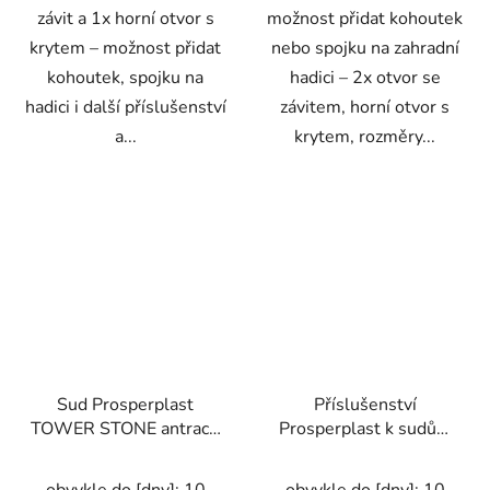
závit a 1x horní otvor s
možnost přidat kohoutek
krytem – možnost přidat
nebo spojku na zahradní
kohoutek, spojku na
hadici – 2x otvor se
hadici i další příslušenství
závitem, horní otvor s
a...
krytem, rozměry...
Sud Prosperplast
Příslušenství
TOWER STONE antracit
Prosperplast k sudům
350l
na dešť. vodu ICANSET
5 (kohoutek+ přípojky +