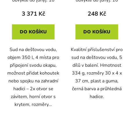
obvykle do [dny]: 10
obvykle do [dny]: 10
hadice)
3 371 Kč
248 Kč
DO KOŠÍKU
DO KOŠÍKU
Sud na dešťovou vodu,
Kvalitní příslušenství pro
objem 350 l, 4 místa pro
sud na dešťovou vodu, 5
připojení svodu okapu,
dílů v balení. Hmotnost
možnost přidat kohoutek
334 g, rozměry 30 x 4 x
nebo spojku na zahradní
37 cm, plast a guma,
hadici – 2x otvor se
černá barva a průhledná
závitem, horní otvor s
hadice.
krytem, rozměry...