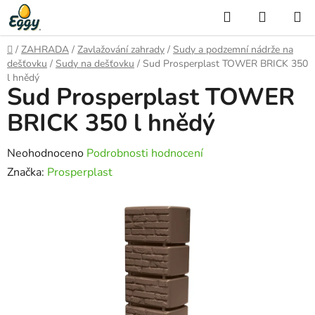
Přejít
Hledat
NÁKUP
na
KOŠÍK
obsah
Domů
/
ZAHRADA
/
Zavlažování zahrady
/
Sudy a podzemní nádrže na
dešťovku
/
Sudy na dešťovku
/
Sud Prosperplast TOWER BRICK 350
l hnědý
Sud Prosperplast TOWER
BRICK 350 l hnědý
Průměrné
Neohodnoceno
Podrobnosti hodnocení
hodnocení
Značka:
Prosperplast
produktu
je
0,0
z
5
hvězdiček.