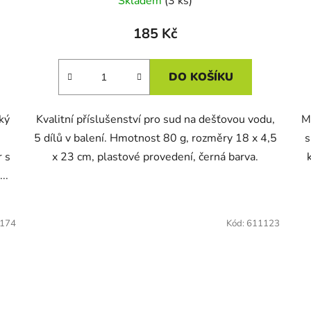
Skladem
(3 ks)
185 Kč
DO KOŠÍKU
ký
Kvalitní příslušenství pro sud na dešťovou vodu,
M
5 dílů v balení. Hmotnost 80 g, rozměry 18 x 4,5
s
r s
x 23 cm, plastové provedení, černá barva.
..
174
Kód:
611123