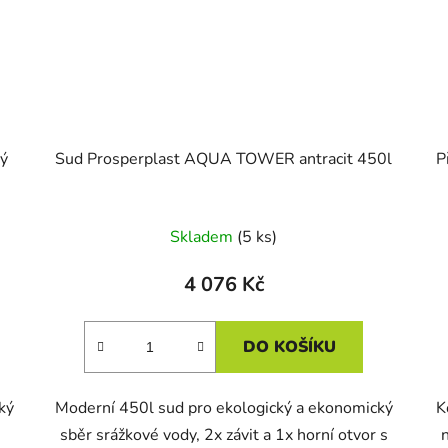
ý
Sud Prosperplast AQUA TOWER antracit 450l
P
Skladem
(5 ks)
4 076 Kč
DO KOŠÍKU
ký
Moderní 450l sud pro ekologický a ekonomický
K
sběr srážkové vody, 2x závit a 1x horní otvor s