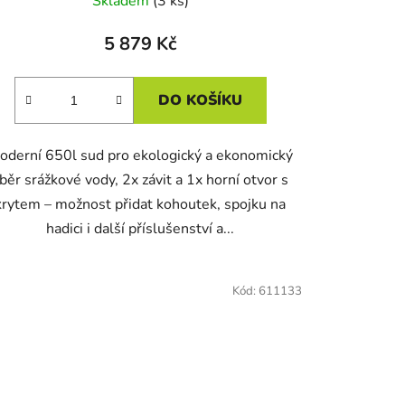
Skladem
(3 ks)
5 879 Kč
DO KOŠÍKU
oderní 650l sud pro ekologický a ekonomický
běr srážkové vody, 2x závit a 1x horní otvor s
krytem – možnost přidat kohoutek, spojku na
hadici i další příslušenství a...
Kód:
611133