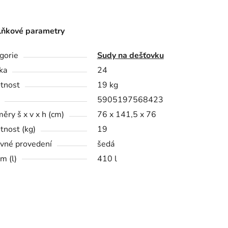
ňkové parametry
gorie
Sudy na dešťovku
ka
24
tnost
19 kg
5905197568423
ěry š x v x h (cm)
76 x 141,5 x 76
nost (kg)
19
vné provedení
šedá
m (l)
410 l