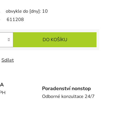
obvykle do [dny]: 10
611208
DO KOŠÍKU
Sdílet
MA
Poradenství nonstop
DPH
Odborné konzultace 24/7