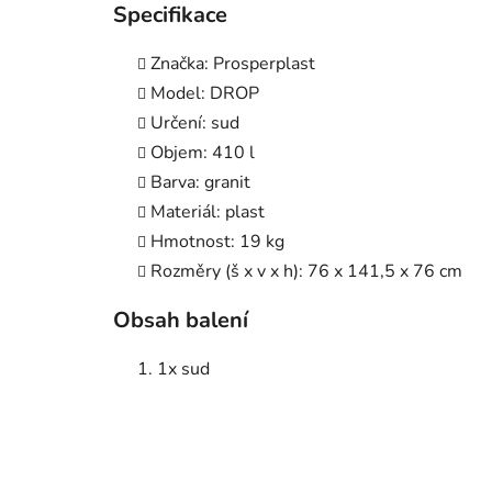
Specifikace
Značka: Prosperplast
Model: DROP
Určení: sud
Objem: 410 l
Barva: granit
Materiál: plast
Hmotnost: 19 kg
Rozměry (š x v x h): 76 x 141,5 x 76 cm
Obsah balení
1x sud