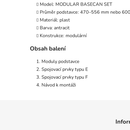
Model: MODULAR BASECAN SET
Průměr podstavce: 470–556 mm nebo 6
Materiál: plast
Barva: antracit
Konstrukce: modulární
Obsah balení
Moduly podstavce
Spojovací prvky typu E
Spojovací prvky typu F
Návod k montáži
Z
á
Infor
p