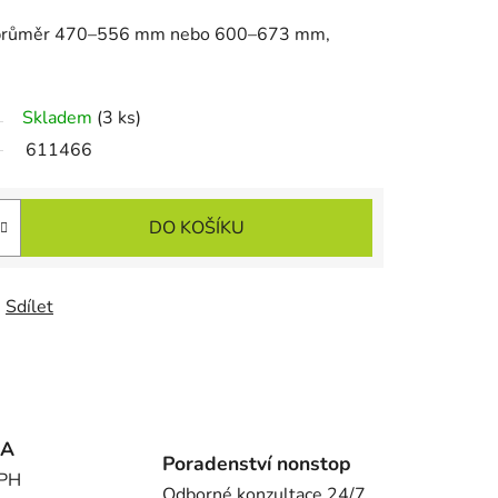
, průměr 470–556 mm nebo 600–673 mm,
Skladem
(3 ks)
611466
DO KOŠÍKU
Sdílet
MA
Poradenství nonstop
DPH
Odborné konzultace 24/7