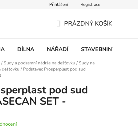
Přihlášení
Registrace
mace
Doprava a platba
PRÁZDNÝ KOŠÍK
NÁKUPNÍ
KOŠÍK
NA
DÍLNA
NÁŘADÍ
STAVEBNINY
DO
/
Sudy a podzemní nádrže na dešťovku
/
Sudy na
a dešťovku
/
Podstavec Prosperplast pod sud
t
sperplast pod sud
SECAN SET -
dnocení