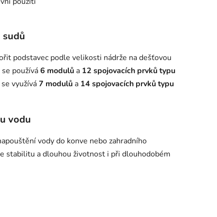
ní použití
i sudů
 podstavec podle velikosti nádrže na dešťovou
se používá
6 modulů
a
12 spojovacích prvků typu
se využívá
7 modulů
a
14 spojovacích prvků typu
ou vodu
napouštění vody do konve nebo zahradního
e stabilitu a dlouhou životnost i při dlouhodobém