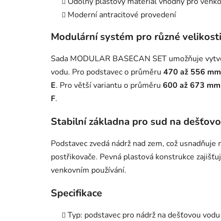
Odolný plastový materiál vhodný pro venkov
Moderní antracitové provedení
Modulární systém pro různé velikost
Sada MODULAR BASECAN SET umožňuje vytvořit
vodu. Pro podstavec o průměru
470 až 556 mm
E
. Pro větší variantu o průměru
600 až 673 mm
F
.
Stabilní základna pro sud na dešťov
Podstavec zvedá nádrž nad zem, což usnadňuje 
postřikovače. Pevná plastová konstrukce zajišťuj
venkovním používání.
Specifikace
Typ: podstavec pro nádrž na dešťovou vodu