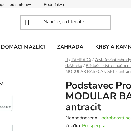
pení od smlouvy
Podmínky ochrany osobních údajů
Rekla
DOMÁCÍ MAZLÍCI
ZAHRADA
KRBY A KAM
Domů
/
ZAHRADA
/
Zavlažování zahrady
dešťovku
/
Příslušenství k sudům n
MODULAR BASECAN SET - antraci
Podstavec Pro
MODULAR BA
antracit
Průměrné
Neohodnoceno
Podrobnosti ho
hodnocení
Značka:
Prosperplast