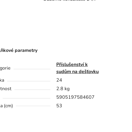
ňkové parametry
Příslušenství k
gorie
sudům na dešťovku
ka
24
tnost
2.8 kg
5905197584607
a (cm)
53