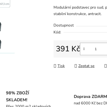
produktu
Modulární podstavec pro sud
je
stabilní konstrukce, antracit.
0,0
z
Dostupnost
5
Kód:
hvězdiček.
391 Kč
Měrná cena:
Tisk
Zeptat se
98% ZBOŽÍ
Doprava ZDAR
SKLADEM!
nad 6000 Kč bez 
Přes 2000 m2 skladových