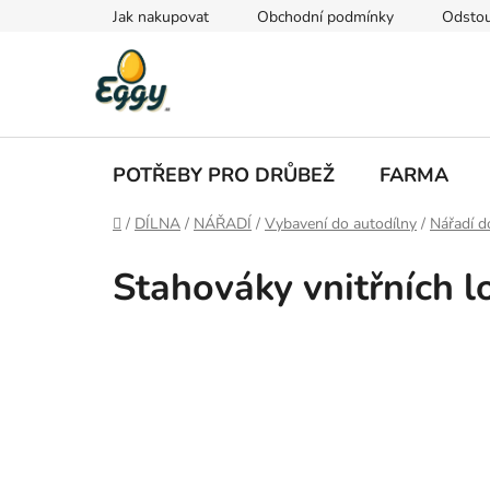
Přejít
Jak nakupovat
Obchodní podmínky
Odstou
na
obsah
POTŘEBY PRO DRŮBEŽ
FARMA
Domů
/
DÍLNA
/
NÁŘADÍ
/
Vybavení do autodílny
/
Nářadí d
Stahováky vnitřních l