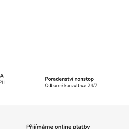
MA
Poradenství nonstop
DPH
Odborné konzultace 24/7
Přijímáme online platby