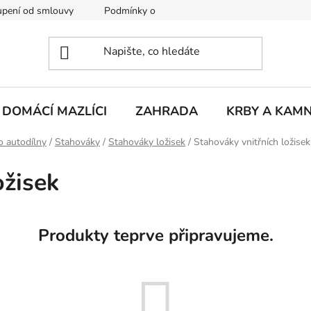
pení od smlouvy
Podmínky ochrany osobních údajů
Rekla
DOMÁCÍ MAZLÍCI
ZAHRADA
KRBY A KAM
o autodílny
/
Stahováky
/
Stahováky ložisek
/
Stahováky vnitřních ložisek
ožisek
Produkty teprve připravujeme.