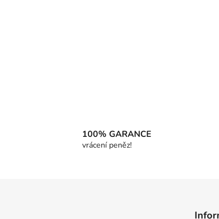
100% GARANCE
vrácení peněz!
Z
á
Infor