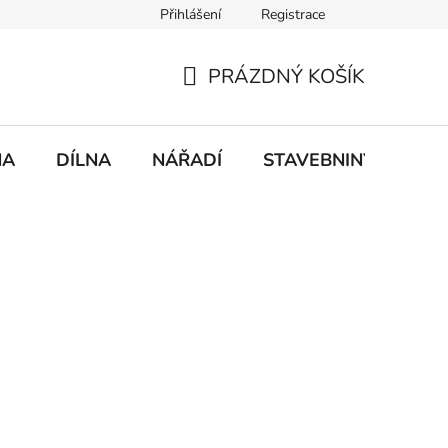
Přihlášení
Registrace
mace
Doprava a platba
PRÁZDNÝ KOŠÍK
NÁKUPNÍ
KOŠÍK
NA
DÍLNA
NÁŘADÍ
STAVEBNINY
DO