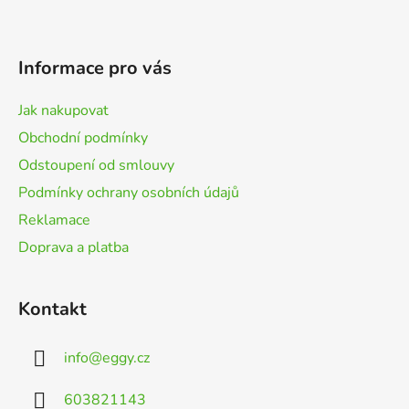
Z
á
p
Informace pro vás
a
t
Jak nakupovat
í
Obchodní podmínky
Odstoupení od smlouvy
Podmínky ochrany osobních údajů
Reklamace
Doprava a platba
Kontakt
info
@
eggy.cz
603821143